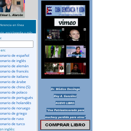
ferencia en línea
rio, enciclopedia y más
a:
 en:
ionario de español
ionario de inglés
ionario de alemán
ionario de francés
onario de italiano
ionario de árabe
ionario de chino (S)
Dr. Médico Oncólogo
ionario de polaco
Eloy A. González
ionario de portugués
ionario de holandés
NUEVO LIBRO:
ionario de noruego
“Una Patriaatesorada para
ionario de griego
muchosy perdida para otros”
ionario de ruso
ionario de turco
en inglés: