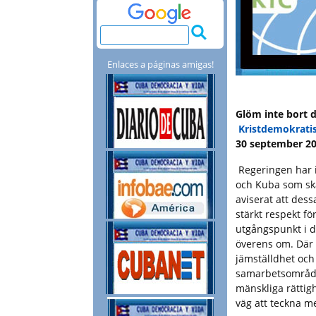
Enlaces a páginas amigas!
Glöm inte bort 
Kristdemokratis
30 september 2
Regeringen har i
och Kuba som ska
aviserat att dess
stärkt respekt fö
utgångspunkt i 
överens om. Där
jämställdhet och
samarbetsområden
mänskliga rättigh
väg att teckna m