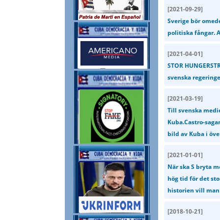
[
2021-09-29
]
Sverige bör omedel
politiska fångar. 
[
2021-04-01
]
STOR HUNGERSTREJ
svenska regeringen
[
2021-03-19
]
Till svenska medie
Kuba.Castro-sagan 
bild av Kuba i öve
[
2021-01-01
]
När ska S bryta m
hög tid för det st
historien vill man
[
2018-10-21
]