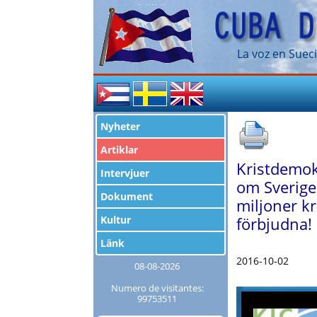
La voz en Sueci
Nyheter
Artiklar
Kristdemokr
Intervjuer
om Sverige
Dokument
miljoner kr
Kultur
förbjudna!
Länk
2016-10-02
08-08-2026
Numero de visitantes:
99753511