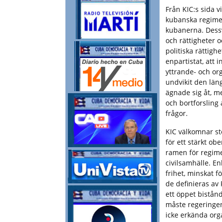
Från KIC:s sida v
kubanska regimen
kubanerna. Dessv
och rättigheter 
politiska rättig
enpartistat, att i
yttrande- och or
undvikit den län
ägnade sig åt, m
och bortforsling 
frågor.
KIC välkomnar ste
för ett stärkt ob
ramen för regimen
civilsamhälle. E
frihet, minskat 
de definieras av 
ett öppet bistånd
måste regeringen
icke erkända org