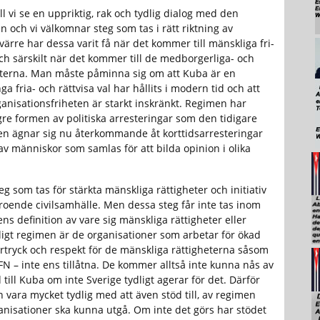
ill vi se en uppriktig, rak och tydlig dialog med den
 och vi välkomnar steg som tas i rätt riktning av
ärre har dessa varit få när det kommer till mänskliga fri-
och särskilt när det kommer till de medborgerliga- och
heterna. Man måste påminna sig om att Kuba är en
nga fria- och rättvisa val har hållits i modern tid och att
ganisationsfriheten är starkt inskränkt. Regimen har
gre formen av politiska arresteringar som den tidigare
en ägnar sig nu återkommande åt korttidsarresteringar
av människor som samlas för att bilda opinion i olika
g som tas för stärkta mänskliga rättigheter och initiativ
eroende civilsamhälle. Men dessa steg får inte tas inom
s definition av vare sig mänskliga rättigheter eller
nligt regimen är de organisationer som arbetar för ökad
förtryck och respekt för de mänskliga rättigheterna såsom
FN – inte ens tillåtna. De kommer alltså inte kunna nås av
 till Kuba om inte Sverige tydligt agerar för det. Därför
 vara mycket tydlig med att även stöd till, av regimen
anisationer ska kunna utgå. Om inte det görs har stödet