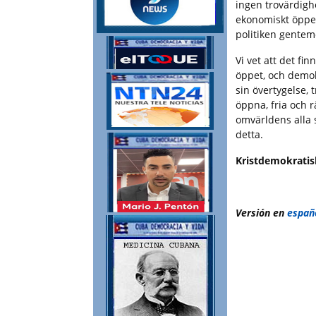
ingen trovärdigh
ekonomiskt öppet
politiken gentem
Vi vet att det fi
öppet, och demok
sin övertygelse, t
öppna, fria och r
omvärldens alla 
detta.
Kristdemokratisk
Versión en
españo