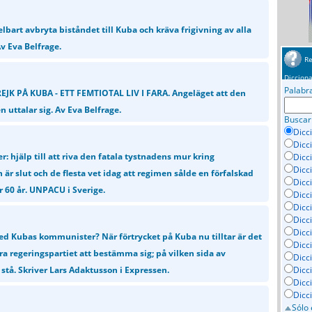
bart avbryta biståndet till Kuba och kräva frigivning av alla
Av Eva Belfrage.
Re
Dicciona
Palabr
K PÅ KUBA - ETT FEMTIOTAL LIV I FARA. Angeläget att den
 uttalar sig. Av Eva Belfrage.
Buscar
Dicc
Dicc
r: hjälp till att riva den fatala tystnadens mur kring
Dicc
Dicc
är slut och de flesta vet idag att regimen sålde en förfalskad
Dicci
r 60 år. UNPACU i Sverige.
Dicc
Dicc
Dicc
Dicc
ed Kubas kommunister? När förtrycket på Kuba nu tilltar är det
Dicc
ora regeringspartiet att bestämma sig; på vilken sida av
Dicc
 stå. Skriver Lars Adaktusson i Expressen.
Dicc
Dicc
Dicc
Sólo 