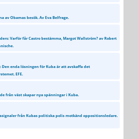
na av Obamas besök. Av Eva Belfrage.
nders: Varför får Castro bestämma, Margot Wallström? av Robert
nnische.
 Den enda lösningen för Kuba är att avskaffa det
stemet. EFE.
öde från väst skapar nya spänningar i Kuba.
gssignaler från Kubas politiska polis motkänd oppositionsledare.