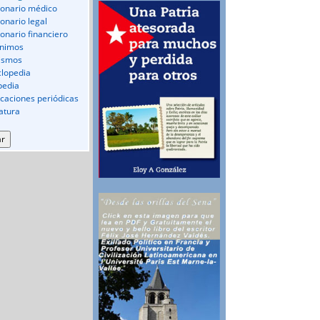
ionario médico
ionario legal
ionario financiero
nimos
ismos
clopedia
pedia
icaciones periódicas
ratura