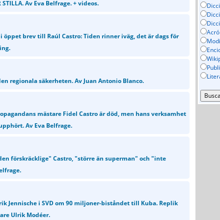
STILLA. Av Eva Belfrage. + videos.
Dicc
Dicc
Dicc
Acró
 öppet brev till Raúl Castro: Tiden rinner iväg, det är dags för
Mod
ing.
Enci
Wiki
Publ
Lite
en regionala säkerheten. Av Juan Antonio Blanco.
ropagandans mästare Fidel Castro är död, men hans verksamhet
 upphört. Av Eva Belfrage.
den förskräcklige" Castro, "större än superman" och "inte
elfrage.
ik Jennische i SVD om 90 miljoner-biståndet till Kuba. Replik
rare Ulrik Modéer.