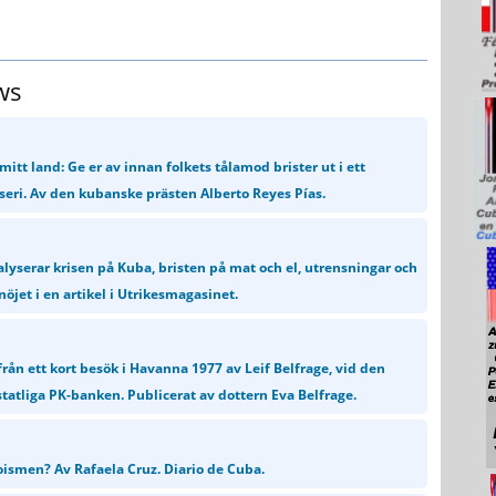
ws
mitt land: Ge er av innan folkets tålamod brister ut i ett
aseri. Av den kubanske prästen Alberto Reyes Pías.
lyserar krisen på Kuba, bristen på mat och el, utrensningar och
öjet i en artikel i Utrikesmagasinet.
från ett kort besök i Havanna 1977 av Leif Belfrage, vid den
statliga PK-banken. Publicerat av dottern Eva Belfrage.
roismen? Av Rafaela Cruz. Diario de Cuba.