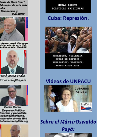
Cuba: Represión.
Videos de UNPACU
Sobre el MártirOswaldo
Payá: