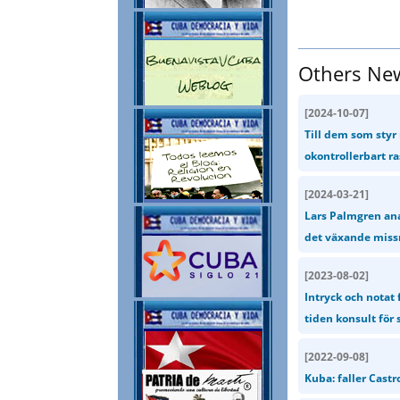
Others Ne
[
2024-10-07
]
Till dem som styr 
okontrollerbart r
[
2024-03-21
]
Lars Palmgren ana
det växande missn
[
2023-08-02
]
Intryck och notat 
tiden konsult för 
[
2022-09-08
]
Kuba: faller Cast