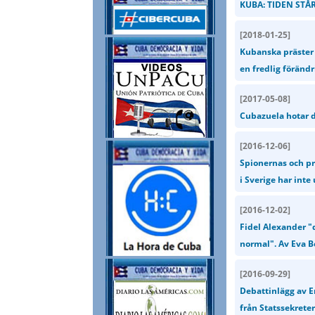
KUBA: TIDEN STÅR 
[
2018-01-25
]
Kubanska präster i
en fredlig förändr
[
2017-05-08
]
Cubazuela hotar d
[
2016-12-06
]
Spionernas och p
i Sverige har inte
[
2016-12-02
]
Fidel Alexander "
normal". Av Eva B
[
2016-09-29
]
Debattinlägg av Er
från Statssekrete