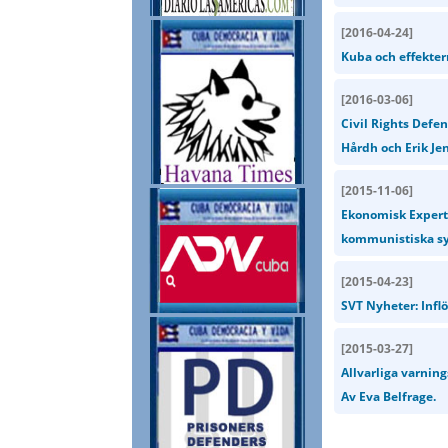
[
2016-04-24
]
Kuba och effekter
[
2016-03-06
]
Civil Rights Defe
Hårdh och Erik Je
[
2015-11-06
]
Ekonomisk Expert:
kommunistiska sy
[
2015-04-23
]
SVT Nyheter: Infl
[
2015-03-27
]
Allvarliga varnin
Av Eva Belfrage.