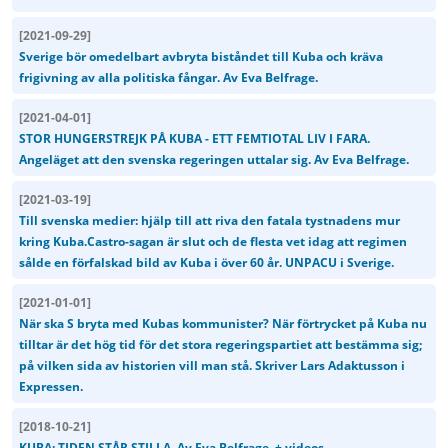
[
2021-09-29
]
Sverige bör omedelbart avbryta biståndet till Kuba och kräva
frigivning av alla politiska fångar. Av Eva Belfrage.
[
2021-04-01
]
STOR HUNGERSTREJK PÅ KUBA - ETT FEMTIOTAL LIV I FARA.
Angeläget att den svenska regeringen uttalar sig. Av Eva Belfrage.
[
2021-03-19
]
Till svenska medier: hjälp till att riva den fatala tystnadens mur
kring Kuba.Castro-sagan är slut och de flesta vet idag att regimen
sålde en förfalskad bild av Kuba i över 60 år. UNPACU i Sverige.
[
2021-01-01
]
När ska S bryta med Kubas kommunister? När förtrycket på Kuba nu
tilltar är det hög tid för det stora regeringspartiet att bestämma sig;
på vilken sida av historien vill man stå. Skriver Lars Adaktusson i
Expressen.
[
2018-10-21
]
KUBA: TIDEN STÅR STILLA. Av Eva Belfrage. + videos.