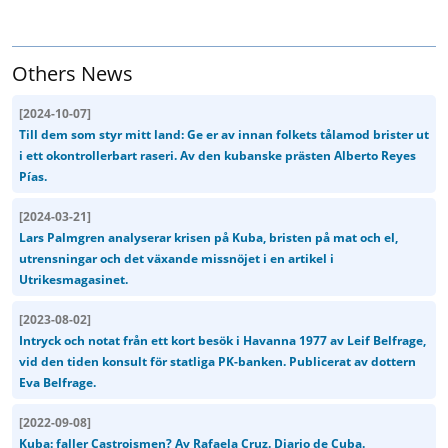
Others News
[
2024-10-07
]
Till dem som styr mitt land: Ge er av innan folkets tålamod brister ut
i ett okontrollerbart raseri. Av den kubanske prästen Alberto Reyes
Pías.
[
2024-03-21
]
Lars Palmgren analyserar krisen på Kuba, bristen på mat och el,
utrensningar och det växande missnöjet i en artikel i
Utrikesmagasinet.
[
2023-08-02
]
Intryck och notat från ett kort besök i Havanna 1977 av Leif Belfrage,
vid den tiden konsult för statliga PK-banken. Publicerat av dottern
Eva Belfrage.
[
2022-09-08
]
Kuba: faller Castroismen? Av Rafaela Cruz. Diario de Cuba.