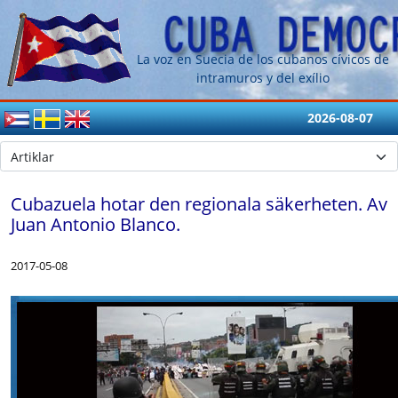
La voz en Suecia de los cubanos cívicos de
intramuros y del exílio
2026-08-07
Cubazuela hotar den regionala säkerheten. Av
Juan Antonio Blanco.
2017-05-08