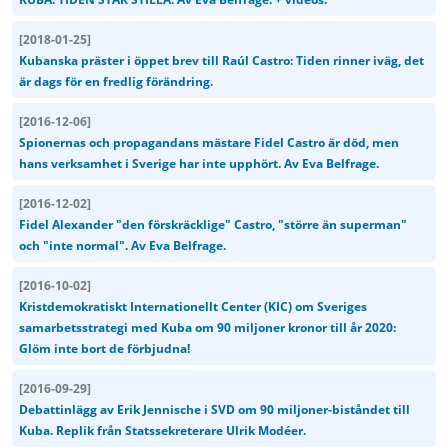
[
2018-01-25
]
Kubanska präster i öppet brev till Raúl Castro: Tiden rinner iväg, det
är dags för en fredlig förändring.
[
2016-12-06
]
Spionernas och propagandans mästare Fidel Castro är död, men
hans verksamhet i Sverige har inte upphört. Av Eva Belfrage.
[
2016-12-02
]
Fidel Alexander "den förskräcklige" Castro, "större än superman"
och "inte normal". Av Eva Belfrage.
[
2016-10-02
]
Kristdemokratiskt Internationellt Center (KIC) om Sveriges
samarbetsstrategi med Kuba om 90 miljoner kronor till år 2020:
Glöm inte bort de förbjudna!
[
2016-09-29
]
Debattinlägg av Erik Jennische i SVD om 90 miljoner-biståndet till
Kuba. Replik från Statssekreterare Ulrik Modéer.