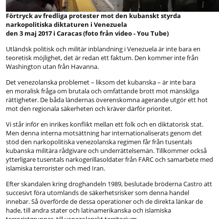
Förtryck av fredliga protester mot den kubanskt styrda
narkopolitiska diktaturen i Venezuela
den 3 maj 2017
i Caracas (foto från video - You Tube)
Utländsk politisk och militär inblandning i Venezuela är inte bara en
teoretisk möjlighet, det är redan ett faktum. Den kommer inte från
Washington utan från Havanna.
Det venezolanska problemet – liksom det kubanska – är inte bara
en moralisk fråga om brutala och omfattande brott mot mänskliga
rättigheter. De båda ländernas överenskomna agerande utgör ett hot
mot den regionala säkerheten och kräver därför prioritet.
Vi står inför en inrikes konflikt mellan ett folk och en diktatorisk stat.
Men denna interna motsättning har internationaliserats genom det
stöd den narkopolitiska venezolanska regimen får från tusentals
kubanska militära rådgivare och underrättelsemän. Tillkommer också
ytterligare tusentals narkogerillasoldater från FARC och samarbete med
islamiska terrorister och med Iran.
Efter skandalen kring droghandeln 1989, beslutade bröderna Castro att
succesivt föra utomlands de säkerhetsrisker som denna handel
innebar. Så överförde de dessa operationer och de direkta länkar de
hade, till andra stater och latinamerikanska och islamiska