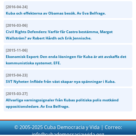
[
2016-04-24
]
Kuba och effekterna av Obamas besök. Av Eva Belfrage.
[
2016-03-06
]
Civil Rights Defenders: Varför får Castro bestämma, Margot
Wallström? av Robert Hårdh och Erik Jennische.
[
2015-11-06
]
Ekonomisk Expert: Den enda lösningen för Kuba är att avskaffa det
kommunistiska systemet. EFE.
[
2015-04-23
]
SVT Nyheter: Inflöde från väst skapar nya spänningar i Kuba.
[
2015-03-27
]
Allvarliga varningssignaler från Kubas politiska polis motkänd
oppositionsledare. Av Eva Belfrage.
© 2005-2025 Cuba Democracia y Vida | Correo:
info@cubademocraciayvida.org