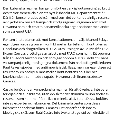
terroristgrupper, till venezolanskt territorium.
Den kubanska regimen har genomfört en verklig ‘outsourcing’ av brott
och terror. Venezuela blev ett nytt kubanskt MC Departementet.**
Därifrån konspirerades också – med som det verkar outsinliga resurser
av oljedollar – om att främja och stödja regimer i regionen som stod
Havanna nära och ersätta panamerikanska organisationer med andra
som var emot USA.
Faktum är att planen att, mot konstitutionen, omvälja Manuel Zelaya
egentligen rörde sig om en konflikt mellan karteller om kontrollen av
Honduras och drogtrafiken till USA. Uteslutningen av Bolivia från DEA,
liksom Correas brottsliga samarbete med FARC, som han tillät operera
från Ecuadors territorium och som gav honom 100 000 dollar till hans
valkampanj, (enligt beslagtagna dokument från narkotikagerillaledaren
Raúl Reyes) gjordes med antiimperialistisk flagg, men var egentligen ett
resultat av en obskyr allians mellan kontinentens politiker och
knarkhandeln, som hade skapats i Havanna och finansierades av
Caracas.
Castro behöver den venezolanska regimen för att överleva, inte bara
för oljan och subsidierna, utan också för det skumma million flödet av
resurser, som kommer från olika kriminella aktiviteter. Dessa bokförs
inte av experter och ekonomer. Det kriminella center som dessa
inkomster har alstrat finns i Caracas. Det är därför och inte av
ideologiska skäl, som Raúl Castro inte tvekar att ge råd och direktiv till