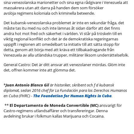
sina venezolanska marionetter och sina egna rådgivare i Venezuela att
massakrera utan att darra på handen dem som försöker
avslöja regimens koloniala och kriminella beteende.
Det kubansk-venezolanska problemet är inte en sekundär fråga, det
måste tas itu med nu och inte lämnas åt sidan därför att det finns
andra hot mot fred och säkerhet i världen. Vi står på tröskeln till en
viktig regional konflikt och det är de demokratiska regeringarnas
uppgift i regionen att omedelbart ta initiativ till att sätta stopp för
detta, genom att börja med att kräva ett tillbakadragande från
Venezuela av alla utländska trupper, militärer liksom underrättelsefolk.
General Castro: Det är ditt ansvar att venezolaner mördas. Glöm inte
det, offren kommer inte att glömma det.
*
Juan Antonio Blanco Gil
är historiker, skribent och f d kubansk
diplomat, sedan 2016 chef för La Fundación para los Derechos Humanos
en Cuba (FHRC) -
The Foundation for Human Rights in Cuba
.
**
El Departamento de Moneda Convertible (MC)
ansvarigt för
Castro-regimens utlandsaffärer och transfereringar. Denna
avdelning brukar i folkmun kallas Marijuana och Cocaina.