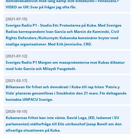
demokratiaktivist med lång kamp mot diktaturen i Venezuela.+
VIDEO av Ulf: Svar på frågor jag ofta får.
[
2021-07-15
]
Sveriges Radio P1 - Studio Ett: Protesterna på Kuba. Med Sveriges
Radios korrespondent Ivan García och Marcin de Kaminski, Civil
Rights Defenders./Kulturnytt: Kubanska konstnärer bryter med
statliga organisationer. Med Erik Jennische, CRD.
[
2021-07-12
]
Sveriges Radio P1 Morgon om massprotesterna mot Kubas diktatur
med Iván García och Mileydi Fougstedt.
[
2021-03-17
]
Bilkaravan för frihet och demokrati i Kuba till rap hiten 'Patria y
Vida' planeras genomföras i Stockholm den 21 mars. För deltagande
kontakta UNPACU Sverige.
[
2020-10-15
]
Kubanernas frihet kan inte vänta. David Lega, (KD, ledamot i EU
parlamentet) ställerfråga till EUs utrikeschef Josep Borell om den
allvarliga situationen på Kuba.