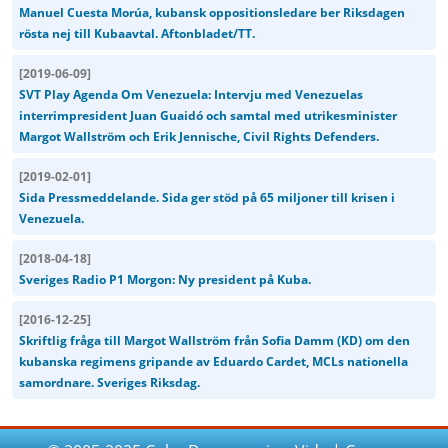
Manuel Cuesta Morúa, kubansk oppositionsledare ber Riksdagen
rösta nej till Kubaavtal. Aftonbladet/TT.
[
2019-06-09
]
SVT Play Agenda Om Venezuela: Intervju med Venezuelas
interrimpresident Juan Guaidó och samtal med utrikesminister
Margot Wallström och Erik Jennische, Civil Rights Defenders.
[
2019-02-01
]
Sida Pressmeddelande. Sida ger stöd på 65 miljoner till krisen i
Venezuela.
[
2018-04-18
]
Sveriges Radio P1 Morgon: Ny president på Kuba.
[
2016-12-25
]
Skriftlig fråga till Margot Wallström från Sofia Damm (KD) om den
kubanska regimens gripande av Eduardo Cardet, MCLs nationella
samordnare. Sveriges Riksdag.