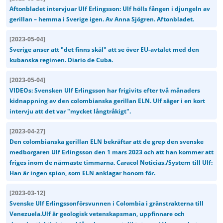
Aftonbladet intervjuar Ulf Erlingsson: Ulf hölls fången i djungeln av
gerillan – hemma i Sverige igen. Av Anna Sjögren. Aftonbladet.
[
2023-05-04
]
Sverige anser att "det finns skäl" att se över EU-avtalet med den
kubanska regimen. Diario de Cuba.
[
2023-05-04
]
VIDEOs: Svensken Ulf Erlingsson har frigivits efter två månaders
kidnappning av den colombianska gerillan ELN. Ulf säger i en kort
intervju att det var "mycket långtråkigt".
[
2023-04-27
]
Den colombianska gerillan ELN bekräftar att de grep den svenske
medborgaren Ulf Erlingsson den 1 mars 2023 och att han kommer att
friges inom de närmaste timmarna. Caracol Noticias./Systern till Ulf:
Han är ingen spion, som ELN anklagar honom för.
[
2023-03-12
]
Svenske Ulf Erlingssonförsvunnen i Colombia i gränstrakterna till
Venezuela.Ulf är geologisk vetenskapsman, uppfinnare och