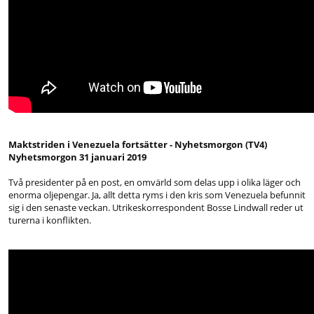
Maktstriden i Venezuela fortsätter - Nyhetsmorgon (TV4)
Nyhetsmorgon 31 januari 2019
Två presidenter på en post, en omvärld som delas upp i olika läger och
enorma oljepengar. Ja, allt detta ryms i den kris som Venezuela befunnit
sig i den senaste veckan. Utrikeskorrespondent Bosse Lindwall reder ut
turerna i konflikten.