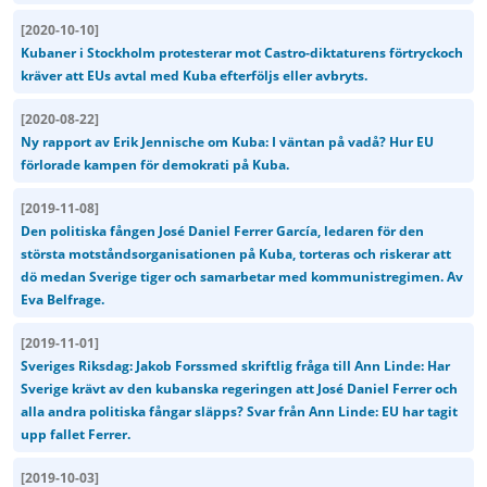
[
2020-10-10
]
Kubaner i Stockholm protesterar mot Castro-diktaturens förtryckoch
kräver att EUs avtal med Kuba efterföljs eller avbryts.
[
2020-08-22
]
Ny rapport av Erik Jennische om Kuba: I väntan på vadå? Hur EU
förlorade kampen för demokrati på Kuba.
[
2019-11-08
]
Den politiska fången José Daniel Ferrer García, ledaren för den
största motståndsorganisationen på Kuba, torteras och riskerar att
dö medan Sverige tiger och samarbetar med kommunistregimen. Av
Eva Belfrage.
[
2019-11-01
]
Sveriges Riksdag: Jakob Forssmed skriftlig fråga till Ann Linde: Har
Sverige krävt av den kubanska regeringen att José Daniel Ferrer och
alla andra politiska fångar släpps? Svar från Ann Linde: EU har tagit
upp fallet Ferrer.
[
2019-10-03
]