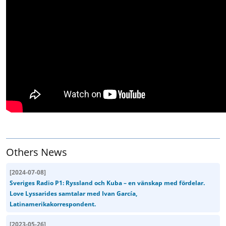
Others News
[
2024-07-08
]
Sveriges Radio P1: Ryssland och Kuba – en vänskap med fördelar.
Love Lyssarides samtalar med Ivan García,
Latinamerikakorrespondent.
[
2023-05-26
]