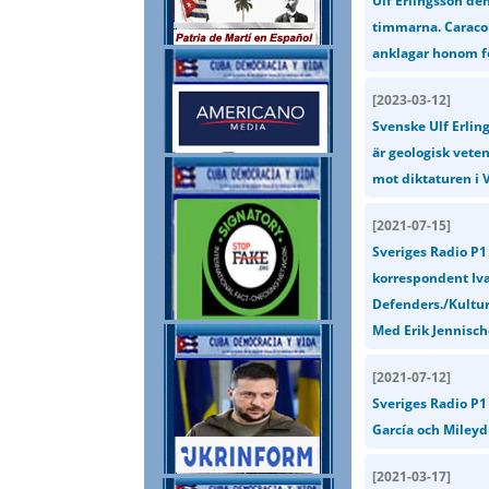
Ulf Erlingsson de
timmarna. Caracol 
anklagar honom f
[
2023-03-12
]
Svenske Ulf Erlin
är geologisk vet
mot diktaturen i V
[
2021-07-15
]
Sveriges Radio P1
korrespondent Iva
Defenders./Kultur
Med Erik Jennisch
[
2021-07-12
]
Sveriges Radio P
García och Mileyd
[
2021-03-17
]