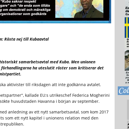
: Rösta nej till Kubaavtal
t historiskt samarbetsavtal med Kuba. Men unionen
i förhandlingarna ha uteslutit röster som kritiserar det
istpartiet.
a aktivister till riksdagen att inte godkänna avtalet.
betspartner", kallade EU:s utrikeschef Federica Mogherini
sökte huvudstaden Havanna i början av september.
ed anledning av ett nytt samarbetsavtal, som kom 2017
ts som ett nytt kapitel i unionens relation med den
trepubliken.