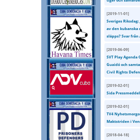
tiger och samarb
[
2019-11-01
]
Sveriges Riksdag: 
av den kubanska re
släpps? Svar från 
[
2019-06-09
]
SVT Play Agenda 
Guaidó och samtal
Civil Rights Defen
[
2019-02-01
]
Sida Pressmeddelan
[
2019-02-01
]
TV4 Nyhetsmorgon:
Maktstriden i Vene
[
2018-04-18
]