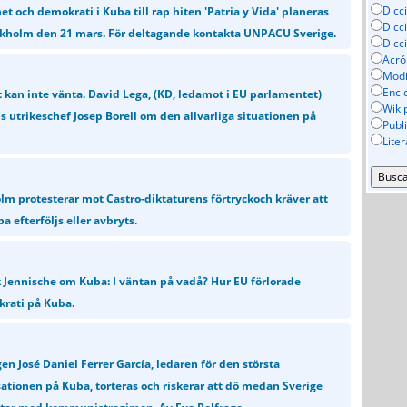
Dicc
het och demokrati i Kuba till rap hiten 'Patria y Vida' planeras
Dicc
ckholm den 21 mars. För deltagande kontakta UNPACU Sverige.
Dicc
Acró
Mod
Enci
 kan inte vänta. David Lega, (KD, ledamot i EU parlamentet)
Wiki
EUs utrikeschef Josep Borell om den allvarliga situationen på
Publ
Lite
lm protesterar mot Castro-diktaturens förtryckoch kräver att
 efterföljs eller avbryts.
k Jennische om Kuba: I väntan på vadå? Hur EU förlorade
rati på Kuba.
en José Daniel Ferrer García, ledaren för den största
tionen på Kuba, torteras och riskerar att dö medan Sverige