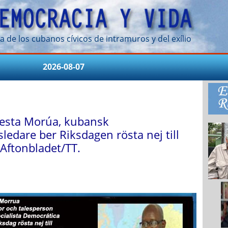
a de los cubanos cívicos de intramuros y del exílio
2026-08-07
esta Morúa, kubansk
ledare ber Riksdagen rösta nej till
 Aftonbladet/TT.