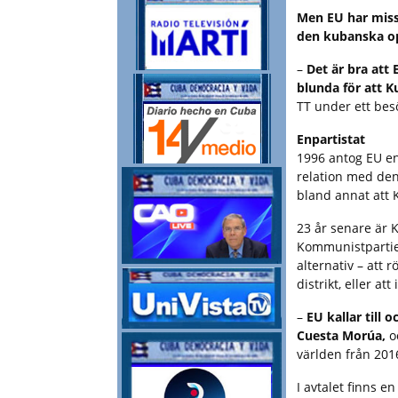
Men EU har missa
den kubanska op
–
Det är bra att
blunda för att 
TT under ett bes
Enpartistat
1996 antog EU e
relation med den
bland annat att K
23 år senare är 
Kommunistpartiet 
alternativ – att
distrikt, eller att 
–
EU kallar till
Cuesta Morúa,
oc
världen från 201
I avtalet finns 