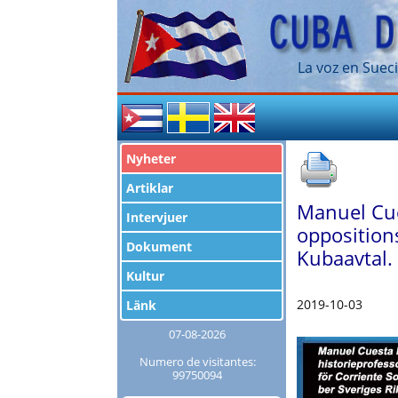
La voz en Sueci
Nyheter
Artiklar
Manuel Cu
Intervjuer
oppositions
Dokument
Kubaavtal.
Kultur
2019-10-03
Länk
07-08-2026
Numero de visitantes:
99750094