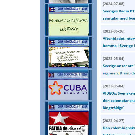
[
2024-07-08
]
Sveriges Radio P1
samtalar med Iva
[
2023-05-26
]
Aftonbladet interv
hemma i Sverige i
[
2023-05-04
]
Sverige anser att
regimen. Diario d
[
2023-05-04
]
VIDEOs: Svensken 
den colombianska g
långtråkigt".
[
2023-04-27
]
Den colombianska