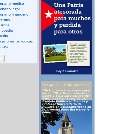
ionario médico
ionario legal
ionario financiero
nimos
ismos
clopedia
pedia
icaciones periódicas
ratura