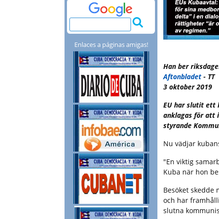
Enlaces a páginas amigas!
Han ber riksdagen
Aftonbladet
- TT
3 oktober 2019
EU har slutit et
anklagas för att 
styrande Kommun
Nu vädjar kubansk
"En viktig samar
Kuba när hon be
Besöket skedde m
och har framhålli
slutna kommunis