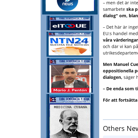
– men det är int
samarbete
ska p
dialog" om, blan
– Det här är inge
EU:s handel med
våra värderingar
och där vi kan p
utrikesdepartem
Men Manuel Cues
oppositionella po
dialogen,
säger 
– De enda som ti
För att fortsätta
Others Ne