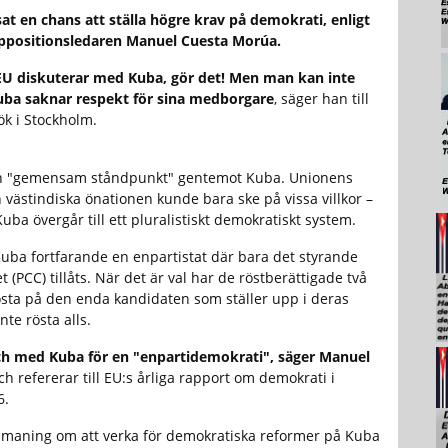
t en chans att ställa högre krav på demokrati, enligt
positionsledaren Manuel Cuesta Morúa.
 EU diskuterar med Kuba, gör det! Men man kan inte
Kuba saknar respekt för sina medborgare
, säger han till
ök i Stockholm.
n "gemensam ståndpunkt" gentemot Kuba. Unionens
 västindiska önationen kunde bara ske på vissa villkor –
uba övergår till ett pluralistiskt demokratiskt system.
Kuba fortfarande en enpartistat där bara det styrande
(PCC) tillåts. När det är val har de röstberättigade två
 rösta på den enda kandidaten som ställer upp i deras
inte rösta alls.
 och med Kuba för en "enpartidemokrati", säger Manuel
h refererar till EU:s årliga rapport om demokrati i
6.
en maning om att verka för demokratiska reformer på Kuba