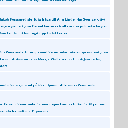
etar med kommunistregimen. Av Eva Belfrage.
Jakob Forssmed skriftlig fråga till Ann Linde: Har Sverige krävt
geringen att José Daniel Ferrer och alla andra politiska fångar
Ann Linde: EU har tagit upp fallet Ferrer.
Om Venezuela: Intervju med Venezuelas interrimpresident Juan
 med utrikesminister Margot Wallström och Erik Jennische,
ders.
de. Sida ger stöd på 65 miljoner till krisen i Venezuela.
 Krisen i Venezuela: "Spänningen känns i luften" - 30 januari.
zuela fortsätter - 31 januari.