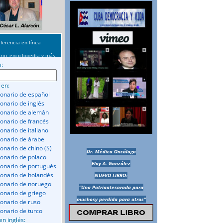
ferencia en línea
rio, enciclopedia y más
a:
 en:
ionario de español
ionario de inglés
ionario de alemán
ionario de francés
onario de italiano
ionario de árabe
ionario de chino (S)
Dr. Médico Oncólogo
ionario de polaco
Eloy A. González
ionario de portugués
ionario de holandés
NUEVO LIBRO:
ionario de noruego
“Una Patriaatesorada para
ionario de griego
muchosy perdida para otros”
ionario de ruso
ionario de turco
en inglés: