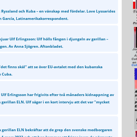
: Ryssland och Kuba – en vänskap med fördelar. Love Lyssarides
n García, Latinamerikakorrespondent.
juar Ulf Erlingsson: Ulf hölls fången i djungeln av gerillan –
gen. Av Anna Sjögren. Aftonbladet.
 "det finns skäl" att se över EU-avtalet med den kubanska
e Cuba.
Ulf Erlingsson har frigivits efter två månaders kidnappning av
erillan ELN. Ulf säger i en kort intervju att det var "mycket
 gerillan ELN bekräftar att de grep den svenske medborgaren