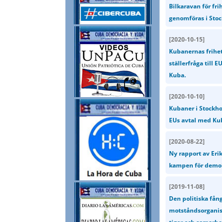
Bilkaravan för fri
genomföras i Sto
[
2020-10-15
]
Kubanernas frihet
ställerfråga till 
Kuba.
[
2020-10-10
]
Kubaner i Stockho
EUs avtal med Kuba
[
2020-08-22
]
Ny rapport av Eri
kampen för demok
[
2019-11-08
]
Den politiska fång
motståndsorganisa