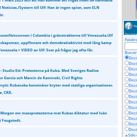
n 1 mars 2023 och att han kommer att friges inom de närmaste
Noticias./Systern till Ulf: Han är ingen spion, som ELN
ör.
Re
Dicciona
gssonförsvunnen i Colombia i gränstrakterna till Venezuela.Ulf
Palabr
enskapsman, uppfinnare och demokratiaktivist med lång kamp
enezuela.+ VIDEO av Ulf: Svar på frågor jag ofta får.
Buscar
Dicc
Dicc
Dicc
 - Studio Ett: Protesterna på Kuba. Med Sveriges Radios
Dicc
n García och Marcin de Kaminski, Civil Rights
Dicci
nytt: Kubanska konstnärer bryter med statliga organisationer.
Dicc
Dicc
e, CRD.
Dicc
Dicc
Dicc
1 Morgon om massprotesterna mot Kubas diktatur med Iván
Dicc
Dicc
i Fougstedt.
Dicc
Dicc
Sólo 