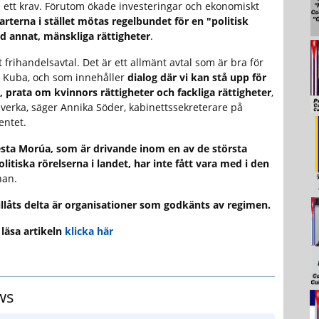
e ett krav. Förutom ökade investeringar och ekonomiskt
arterna i stället mötas regelbundet för en "politisk
d annat, mänskliga rättigheter
.
t frihandelsavtal. Det är ett allmänt avtal som är bra för
 Kuba, och som innehåller
dialog där vi kan stå upp för
, prata om kvinnors rättigheter och fackliga rättigheter
,
åverka, säger Annika Söder, kabinettssekreterare på
entet.
ta Morúa, som är drivande inom en av de största
litiska rörelserna i landet, har inte fått vara med i den
han.
llåts delta är organisationer som godkänts av regimen.
 läsa artikeln
klicka här
ws