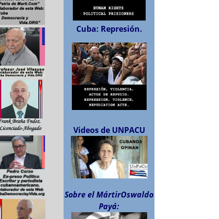
Cuba: Represión.
Videos de UNPACU
Sobre el MártirOswaldo
Payá: