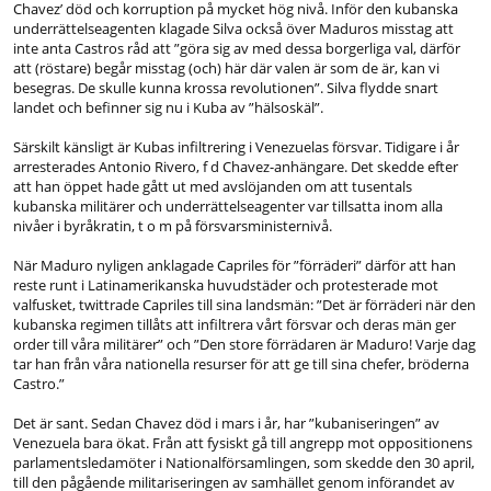
Chavez’ död och korruption på mycket hög nivå. Inför den kubanska
underrättelseagenten klagade Silva också över Maduros misstag att
inte anta Castros råd att ”göra sig av med dessa borgerliga val, därför
att (röstare) begår misstag (och) här där valen är som de är, kan vi
besegras. De skulle kunna krossa revolutionen”. Silva flydde snart
landet och befinner sig nu i Kuba av ”hälsoskäl”.
Särskilt känsligt är Kubas infiltrering i Venezuelas försvar. Tidigare i år
arresterades Antonio Rivero, f d Chavez-anhängare. Det skedde efter
att han öppet hade gått ut med avslöjanden om att tusentals
kubanska militärer och underrättelseagenter var tillsatta inom alla
nivåer i byråkratin, t o m på försvarsministernivå.
När Maduro nyligen anklagade Capriles för ”förräderi” därför att han
reste runt i Latinamerikanska huvudstäder och protesterade mot
valfusket, twittrade Capriles till sina landsmän: ”Det är förräderi när den
kubanska regimen tillåts att infiltrera vårt försvar och deras män ger
order till våra militärer” och ”Den store förrädaren är Maduro! Varje dag
tar han från våra nationella resurser för att ge till sina chefer, bröderna
Castro.”
Det är sant. Sedan Chavez död i mars i år, har ”kubaniseringen” av
Venezuela bara ökat. Från att fysiskt gå till angrepp mot oppositionens
parlamentsledamöter i Nationalförsamlingen, som skedde den 30 april,
till den pågående militariseringen av samhället genom införandet av