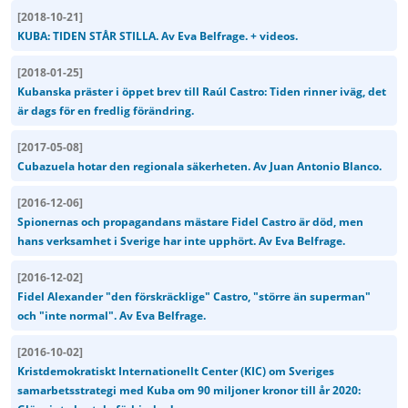
[
2018-10-21
]
KUBA: TIDEN STÅR STILLA. Av Eva Belfrage. + videos.
[
2018-01-25
]
Kubanska präster i öppet brev till Raúl Castro: Tiden rinner iväg, det
är dags för en fredlig förändring.
[
2017-05-08
]
Cubazuela hotar den regionala säkerheten. Av Juan Antonio Blanco.
[
2016-12-06
]
Spionernas och propagandans mästare Fidel Castro är död, men
hans verksamhet i Sverige har inte upphört. Av Eva Belfrage.
[
2016-12-02
]
Fidel Alexander "den förskräcklige" Castro, "större än superman"
och "inte normal". Av Eva Belfrage.
[
2016-10-02
]
Kristdemokratiskt Internationellt Center (KIC) om Sveriges
samarbetsstrategi med Kuba om 90 miljoner kronor till år 2020: