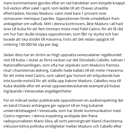
Hans kommentarer gjordes efter en rad händelser som började knappt
två veckor efter valet i april, som ledde till att Chavez utsedda
efterträdare, Nicolas Maduro, vann med bara 1 procent över
utmanaren Henrique Capriles. Oppositionen förde omedelbart fram
anklagelser om valfusk. Mitt i denna kontrovers, åkte Maduro i all hast
över till Kuba för ett fem timmars möte med Fidel Castro, för att få råd
om hur han skulle stoppa oppositionen, som fått ny styrka och han
lovade att öka stödet till Havanna, trots att det redan uppgick till
omkring 130 000 fat olja per dag.
Sedan dess har en ström av högt uppsatta venezuelaner regelbundet
rest till Kuba. I slutet av förra veckan var det Diosdado Cabello, talman i
Nationalförsamlingen, som ofta har utpekats som Maduros främsta
rival i chavisternas ledning. Cabello hade kallats till ett möte i Havanna
för ett möte med Castro, som säkert gav honom ett erbjudande han
inte kunde motstå för att ställa upp bakom Maduro. Cabellos resa till
Kuba skedde efter ett annat uppseendeväckande exempel på Kubas
ingripande i Venezuelas angelägenheter.
För en månad sedan publicerade oppositionen en audioinspelning där
en känd Chavez anhängare ger rapport till en hög kubansk
underrättelseagent i Venezuela, som har direkt kommunikation med
Castro-regimen. I denna inspelning avslöjade den fräna
radiojournalisten Mario Silva, all sorts penningtvätt bland chavisterna,
inklusive bittra politiska stridigheter mellan Maduro och Cabello efter