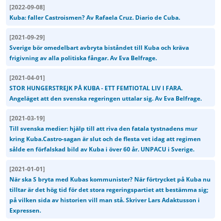
[
2022-09-08
]
Kuba: faller Castroismen? Av Rafaela Cruz. Diario de Cuba.
[
2021-09-29
]
Sverige bör omedelbart avbryta biståndet till Kuba och kräva
frigivning av alla politiska fångar. Av Eva Belfrage.
[
2021-04-01
]
STOR HUNGERSTREJK PÅ KUBA - ETT FEMTIOTAL LIV I FARA.
Angeläget att den svenska regeringen uttalar sig. Av Eva Belfrage.
[
2021-03-19
]
Till svenska medier: hjälp till att riva den fatala tystnadens mur
kring Kuba.Castro-sagan är slut och de flesta vet idag att regimen
sålde en förfalskad bild av Kuba i över 60 år. UNPACU i Sverige.
[
2021-01-01
]
När ska S bryta med Kubas kommunister? När förtrycket på Kuba nu
tilltar är det hög tid för det stora regeringspartiet att bestämma sig;
på vilken sida av historien vill man stå. Skriver Lars Adaktusson i
Expressen.