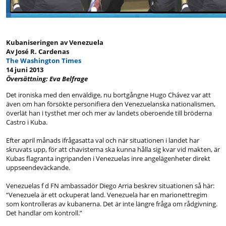
Kubaniseringen av Venezuela
Av José R. Cardenas
The Washington Times
14 juni 2013
Översättning: Eva Belfrage
Det ironiska med den enväldige, nu bortgångne Hugo Chávez var att
även om han försökte personifiera den Venezuelanska nationalismen,
överlät han i tysthet mer och mer av landets oberoende till bröderna
Castro i Kuba.
Efter april månads ifrågasatta val och när situationen i landet har
skruvats upp, för att chavisterna ska kunna hålla sig kvar vid makten, är
Kubas flagranta ingripanden i Venezuelas inre angelägenheter direkt
uppseendeväckande.
Venezuelas f d FN ambassadör Diego Arria beskrev situationen så här:
“Venezuela är ett ockuperat land. Venezuela har en marionettregim
som kontrolleras av kubanerna. Det är inte längre fråga om rådgivning.
Det handlar om kontroll.”