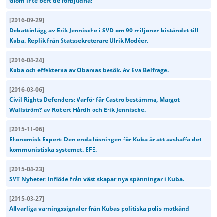
Glöm inte bort de förbjudna!
[
2016-09-29
]
Debattinlägg av Erik Jennische i SVD om 90 miljoner-biståndet till
Kuba. Replik från Statssekreterare Ulrik Modéer.
[
2016-04-24
]
Kuba och effekterna av Obamas besök. Av Eva Belfrage.
[
2016-03-06
]
Civil Rights Defenders: Varför får Castro bestämma, Margot
Wallström? av Robert Hårdh och Erik Jennische.
[
2015-11-06
]
Ekonomisk Expert: Den enda lösningen för Kuba är att avskaffa det
kommunistiska systemet. EFE.
[
2015-04-23
]
SVT Nyheter: Inflöde från väst skapar nya spänningar i Kuba.
[
2015-03-27
]
Allvarliga varningssignaler från Kubas politiska polis motkänd