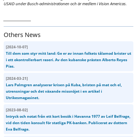
USAID under Busch-administrationen och är medlem i Vision Americas.
__________________
Others News
[
2024-10-07
]
Till dem som styr mitt land: Ge er av innan folkets tålamod brister ut
i ett okontrollerbart raseri. Av den kubanske prästen Alberto Reyes
Pías.
[
2024-03-21
]
Lars Palmgren analyserar krisen på Kuba, bristen på mat och el,
utrensningar och det växande missnöjet i en artikel i
Utrikesmagasinet.
[
2023-08-02
]
Intryck och notat från ett kort besök i Havanna 1977 av Leif Belfrage,
vid den tiden konsult för statliga PK-banken. Publicerat av dottern
Eva Belfrage.