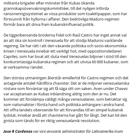
militanta brigader efter mönster från Kubas ökända
grannskapsövervakningskommittéer, till det nyligen införda
ransoneringssystemet av vissa produkter som toalettpapper, som har
försvunnit från hyllorna i affärer. Den bedrövliga Maduro-regimen
förmår bara att driva fram kubanskinfluerad politik.
De tiggeriberoende bröderna Fidel och Raúl Castro har inget annat val
än att öka sin kontroll i Venezuela för att stödja Maduros vacklande
regering. De har rätt i att den växande politiska och socio-ekonomiska
krisen i Venezuela innebär ett verkligt hot, med oppositionsledaren
Capriles, som har lovat att sluta med Venezuelas biljoner i stöd till den
konkursmässiga kubanska regimen och att utvisa 60 000 kubaner, som
är verksamma i landet.
Den största utmaningen återstår emellertid för Castro-regimen och det
avtagande antalet hårdföra chavister. Det är de miljoner venezuelanska
röstare som förväntar sig att få säga sitt om saken. Även under Chavez
var acceptansen av Kubas inblandning aldrig som den är nu. Det
kommer att förolämpa väldigt många venezuelaner, som betraktar sig
som nationalister i första hand och politiska anhängare i andra hand.
Att offra landets oberoende för att förvandlas till en simpel kubansk
lydstat, innebär ändå att chavisterna har gått för långt. Det kan bli den
gnista som tänds för en riktig venezuelansk revolution.
Jose R Cardenas
var vice ansvarig administrator för Latinamerika inom