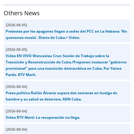
Others News
[
2026-08-05
]
Protestas por los apagones llegan a sedes del PCC en La Habana: 'No
queremos muela'. Diario de Cuba.+ Video.
[
2026-08-05
]
Video EN VIVO Wenceslau Cruz: Sesión de Trabajo sobre la
Transición y Reconstrucción de Cuba./Proponen instaurar "gobierno
provisional" para una transición democrática en Cuba. Por Yaima
Pardo. RTV Martí.
[
2026-08-04
]
Preso político Roilán Álvarez supera dos semanas en huelga de
hambre y su salud se deteriora. ADN Cuba.
[
2026-08-04
]
Video RTV Martí: La recuperación no llega.
[
2026-08-04
]