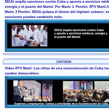
EEUU amplía sanciones contra Cuba y apunta a servicios méd
energía y el puerto del Mariel. Por Mario J. Pentón. RTV Martí./
Mario J Pentón: EEUU golpea el dinero del régimen cubano: e
sanciones pueden cambiarlo todo.
23/07/2026
Video RTV Martí: Las cifras de una reconstrucción de Cuba tr
cambio democrático.