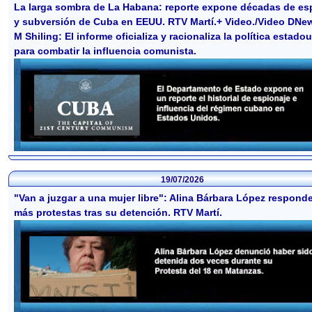
La larga sombra de La Habana: reporte expone décadas de es
y subversión de Cuba en EEUU. RTV Martí.+ Video./Video DNew
M Shiling: El informe oficializa y racionaliza la política estad
para combatir la influencia comunista.
19/07/2026
"Van a juzgar a una mujer libre": Alina Bárbara López respond
más protestas tras su detención. RTV Martí.