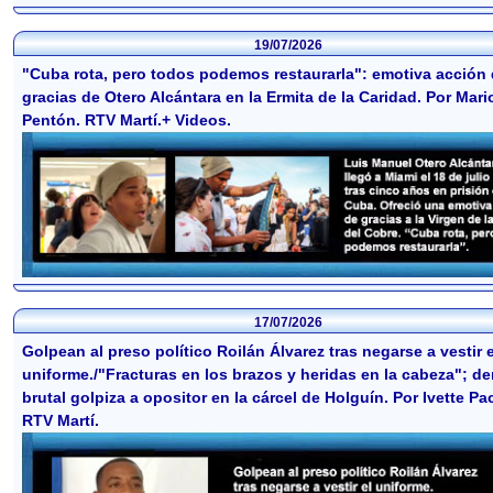
19/07/2026
"Cuba rota, pero todos podemos restaurarla": emotiva acción
gracias de Otero Alcántara en la Ermita de la Caridad. Por Mario
Pentón. RTV Martí.+ Videos.
17/07/2026
Golpean al preso político Roilán Álvarez tras negarse a vestir e
uniforme./"Fracturas en los brazos y heridas en la cabeza"; d
brutal golpiza a opositor en la cárcel de Holguín. Por Ivette P
RTV Martí.