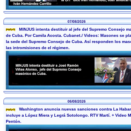
07/08/2026
MINJUS intenta destituir al jefe del Supremo Consejo 
de Cuba. Por Camila Acosta. Cubanet./ Videos: Masones se pl
la sede del Supremo Consejo de Cuba. Así responden los mas
las intromisiones de el régimen.
06/08/2026
Washington anuncia nuevas sanciones contra La Haba
incluye a López Miera y Legrá Sotolongo. RTV Martí. + Video M
Pentón.