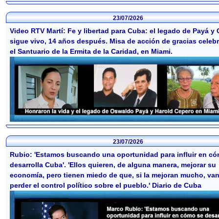
23/07/2026
Video RTV Martí: Fe y libertad para Cuba: el legado de Payá y
sigue vivo, 14 años después. Misa de acción de gracias celeb
el Santuario de la Ermita de la Caridad, en Miami.
23/07/2026
Rubio: 'Estamos buscando una oportunidad para influir en c
desarrolla Cuba'. 'Ellos quieren, de alguna manera, mejorar su
economía, pero tienen miedo de que, si la mejoran mucho, van
perder el control político sobre el pueblo.' Diario de Cuba