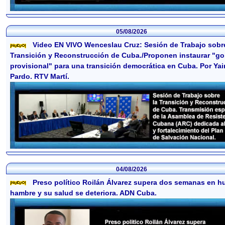
05/08/2026
Video EN VIVO Wenceslau Cruz: Sesión de Trabajo sobre
Transición y Reconstrucción de Cuba./Proponen instaurar "go
provisional" para una transición democrática en Cuba. Por Ya
Pardo. RTV Martí.
04/08/2026
Preso político Roilán Álvarez supera dos semanas en h
hambre y su salud se deteriora. ADN Cuba.