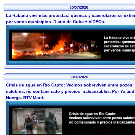
30/07/2026
La Habana vive más protestas: quemas y cacerolazos se exti
por varios municipios. Diario de Cuba.+ VIDEOs.
30/07/2026
Crisis de agua en Río Cauto: Vecinos sobreviven entre pozos
salobres, río contaminado y precios inalcanzables. Por Yoland
Huerga. RTV Martí.