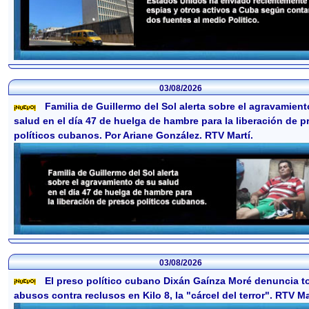
03/08/2026
Familia de Guillermo del Sol alerta sobre el agravamien
salud en el día 47 de huelga de hambre para la liberación de p
políticos cubanos. Por Ariane González. RTV Martí.
03/08/2026
El preso político cubano Dixán Gaínza Moré denuncia to
abusos contra reclusos en Kilo 8, la "cárcel del terror". RTV Ma