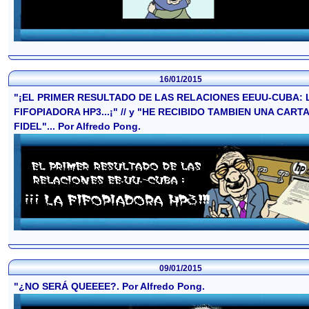
16/01/2015
"¡EL PRIMER RESULTADO DE LAS RELACIONES EEUU-CUBA: 
FIFOPIADORA HP3...¡" // y "HE RECIBIDO TAMBIEN UNA CART
FIDEL"... Por Alfredo Pong.
09/01/2015
"¿NO SERÁ QUEEEE?. Por Alfredo Pong.