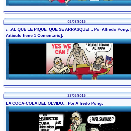
02/07/2015
¡...AL QUE LE PIQUE, QUE SE ARRASQUE!... Por Alfredo Pong. 
Artículo tiene 1 Comentario].
27/05/2015
LA COCA-COLA DEL OLVIDO... Por Alfredo Pong.