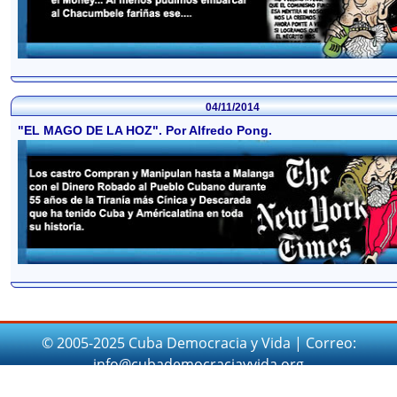
04/11/2014
"EL MAGO DE LA HOZ". Por Alfredo Pong.
© 2005-2025 Cuba Democracia y Vida | Correo:
info@cubademocraciayvida.org