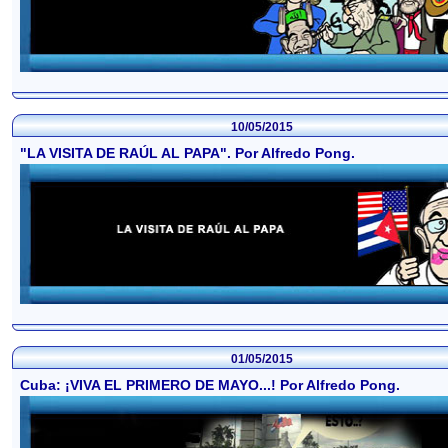
10/05/2015
"LA VISITA DE RAÚL AL PAPA". Por Alfredo Pong.
01/05/2015
Cuba: ¡VIVA EL PRIMERO DE MAYO...! Por Alfredo Pong.