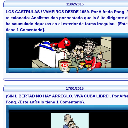
11/02/2015
LOS CASTRULAS / VAMPIROS DESDE 1959. Por Alfredo Pong. / 
relecionado: Analistas dan por sentado que la élite dirigente de
ha acumulado riquezas en el exterior de forma irregular... [Este
tiene 1 Comentario].
17/01/2015
¡SIN LIBERTAD NO HAY ARREGLO. VIVA CUBA LIBRE!. Por Alfr
Pong. {Este artículo tiene 1 Comentario}.