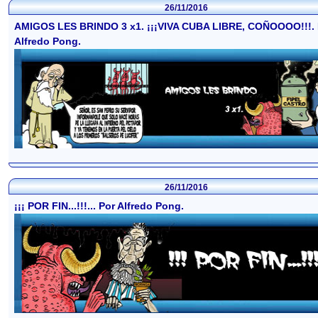
26/11/2016
AMIGOS LES BRINDO 3 x1. ¡¡¡VIVA CUBA LIBRE, COÑOOOO!!!. 
Alfredo Pong.
26/11/2016
¡¡¡ POR FIN...!!!... Por Alfredo Pong.