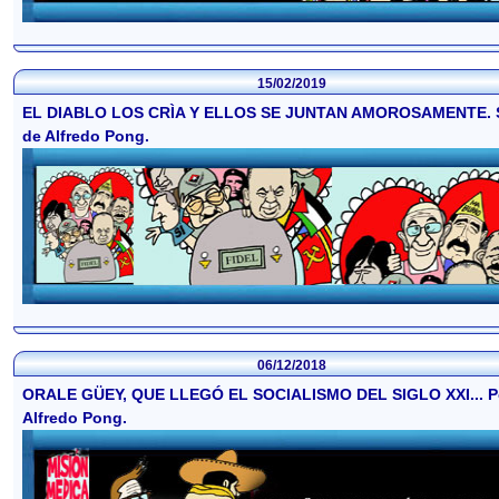
15/02/2019
EL DIABLO LOS CRÌA Y ELLOS SE JUNTAN AMOROSAMENTE. 
de Alfredo Pong.
06/12/2018
ORALE GÜEY, QUE LLEGÓ EL SOCIALISMO DEL SIGLO XXI... P
Alfredo Pong.