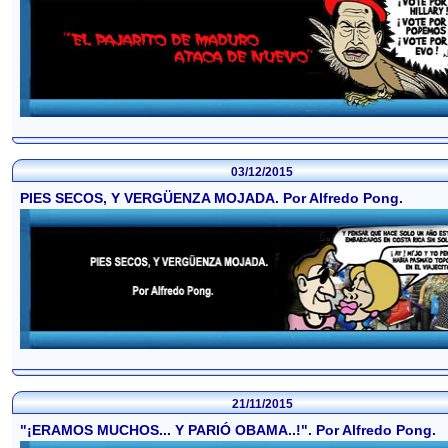
03/12/2015
PIES SECOS, Y VERGÜENZA MOJADA. Por Alfredo Pong.
21/11/2015
"¡ERAMOS MUCHOS... Y PARIÓ OBAMA..!". Por Alfredo Pong.