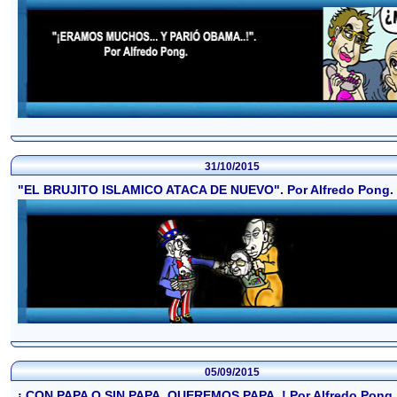
31/10/2015
"EL BRUJITO ISLAMICO ATACA DE NUEVO". Por Alfredo Pong.
05/09/2015
¡ CON PAPA O SIN PAPA, QUEREMOS PAPA..! Por Alfredo Pong.