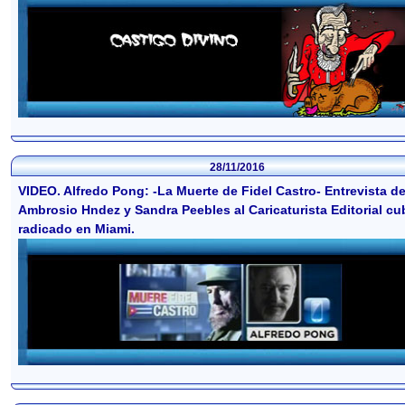
28/11/2016
VIDEO. Alfredo Pong: -La Muerte de Fidel Castro- Entrevista d
Ambrosio Hndez y Sandra Peebles al Caricaturista Editorial c
radicado en Miami.