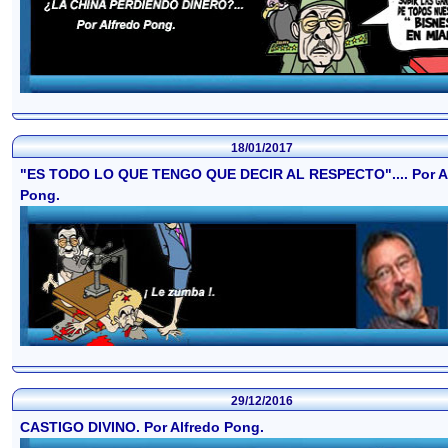
18/01/2017
"ES TODO LO QUE TENGO QUE DECIR AL RESPECTO".... Por A
Pong.
29/12/2016
CASTIGO DIVINO. Por Alfredo Pong.