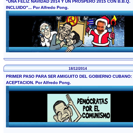
"UNA FELIZ NAVIDAD 2014 Y UN PROSPERO 2015 CON B.B.Q.
INCLUIDO"... Por Alfredo Pong.
18/12/2014
PRIMER PASO PARA SER AMIGUITO DEL GOBIERNO CUBANO:
ACEPTACION. Por Alfredo Pong.