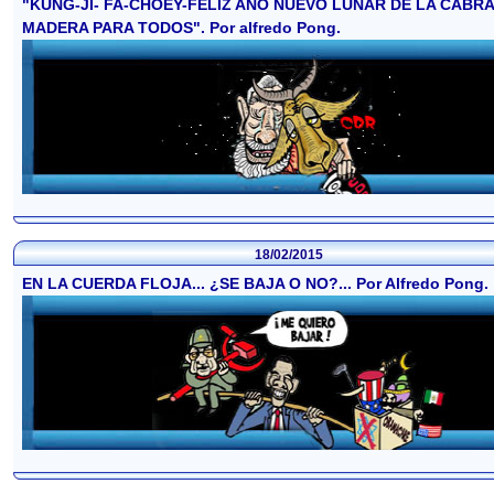
"KUNG-JI- FA-CHOEY-FELIZ AÑO NUEVO LUNAR DE LA CABRA
MADERA PARA TODOS". Por alfredo Pong.
18/02/2015
EN LA CUERDA FLOJA... ¿SE BAJA O NO?... Por Alfredo Pong.