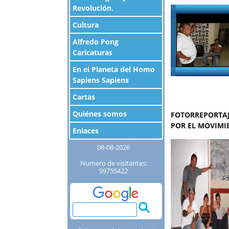
Revolución.
Cultura
Alfredo Pong
Caricaturas
En el Planeta del Homo
Sapiens Sapiens
Cartas
Quiénes somos
FOTORREPORTAJ
POR EL MOVIMI
Enlaces
08-08-2026
Numero de visitantes:
99755422