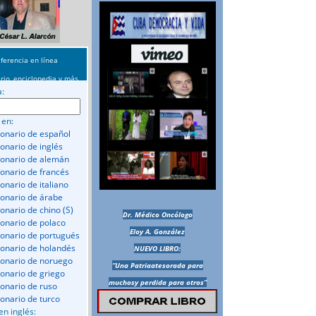
ferencia en línea
rio, enciclopedia y más
a:
 en:
ionario de español
ionario de inglés
ionario de alemán
ionario de francés
onario de italiano
ionario de árabe
ionario de chino (S)
Dr. Médico Oncólogo
ionario de polaco
Eloy A. González
ionario de portugués
ionario de holandés
NUEVO LIBRO:
ionario de noruego
“Una Patriaatesorada para
ionario de griego
muchosy perdida para otros”
ionario de ruso
ionario de turco
en inglés: