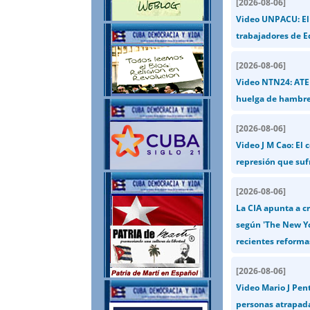
[
2026-08-06
]
Video UNPACU: El 
trabajadores de E
[
2026-08-06
]
Video NTN24: ATEN
huelga de hambre
[
2026-08-06
]
Video J M Cao: El 
represión que suf
[
2026-08-06
]
La CIA apunta a cr
según 'The New Yo
recientes reforma
[
2026-08-06
]
Video Mario J Pent
personas atrapad