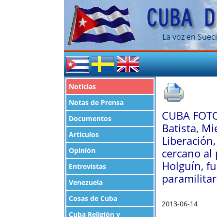
La voz en Sueci
Noticias
Notas de Prensa
CUBA FOTO
Documentos
Batista, M
Artículos
Liberación
Opinión
cercano al
Holguín, f
Entrevistas
paramilitar
Venezuela
Cosas de Cuba
2013-06-14
Cuba Religión y