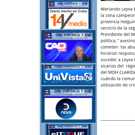
Werlando Leyva B
la zona campesi
provincia Holguí
servicio de la s
Presidente del MP
política, ’’ ases
cometen los abus
hicieron respons
suceder a Leyva 
sicarios del régi
del MDH CLARIDAD
cuándo la comun
utilización de cr
___________________