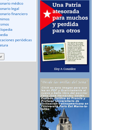
ionario médico
ionario legal
ionario financiero
nimos
ismos
clopedia
pedia
icaciones periódicas
ratura