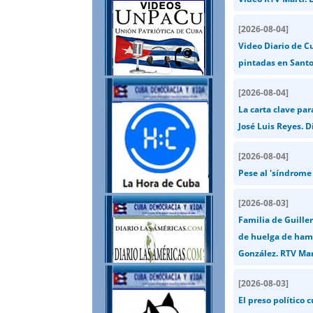
[
2026-08-04
]
Video Diario de C
pintadas en Santo
[
2026-08-04
]
La carta clave par
José Luis Reyes. D
[
2026-08-04
]
Pese al 'síndrome
[
2026-08-03
]
Familia de Guiller
de huelga de hamb
González. RTV Mar
[
2026-08-03
]
El preso político