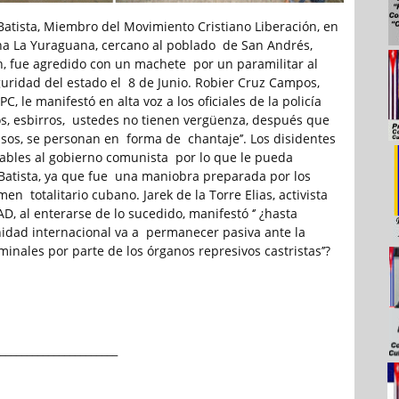
atista, Miembro del Movimiento Cristiano Liberación, en
na La Yuraguana, cercano al poblado de San Andrés,
n, fue agredido con un machete por un paramilitar al
eguridad del estado el 8 de Junio. Robier Cruz Campos,
C, le manifestó en alta voz a los oficiales de la policía
inos, esbirros, ustedes no tienen vergüenza, después que
os, se personan en forma de chantaje’’. Los disidentes
ables al gobierno comunista por lo que le pueda
Batista, ya que fue una maniobra preparada por los
men totalitario cubano. Jarek de la Torre Elias, activista
, al enterarse de lo sucedido, manifestó ‘’ ¿hasta
idad internacional va a permanecer pasiva ante la
iminales por parte de los órganos represivos castristas’’?
______________________