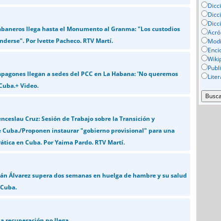
Dicc
Dicc
Dicc
habaneros llega hasta el Monumento al Granma: "Los custodios
Acró
nderse". Por Ivette Pacheco. RTV Martí.
Mod
Enci
Wiki
Publ
 apagones llegan a sedes del PCC en La Habana: 'No queremos
Lite
 Cuba.+ Video.
ceslau Cruz: Sesión de Trabajo sobre la Transición y
 Cuba./Proponen instaurar "gobierno provisional" para una
ática en Cuba. Por Yaima Pardo. RTV Martí.
ilán Álvarez supera dos semanas en huelga de hambre y su salud
 Cuba.
a recuperación no llega.