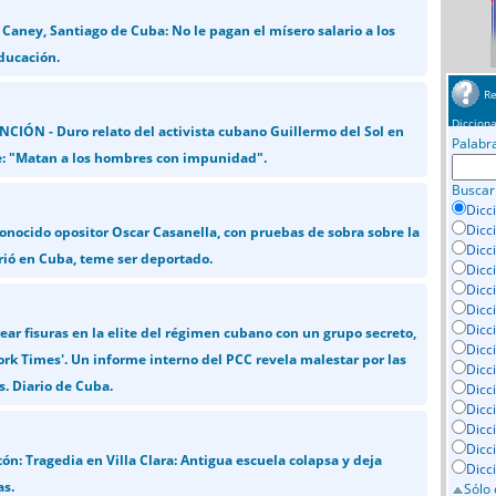
Caney, Santiago de Cuba: No le pagan el mísero salario a los
ducación.
Re
Dicciona
CIÓN - Duro relato del activista cubano Guillermo del Sol en
Palabr
: "Matan a los hombres con impunidad".
Buscar
Dicc
Dicc
conocido opositor Oscar Casanella, con pruebas de sobra sobre la
Dicc
rió en Cuba, teme ser deportado.
Dicc
Dicci
Dicc
Dicc
ear fisuras en la elite del régimen cubano con un grupo secreto,
Dicc
rk Times'. Un informe interno del PCC revela malestar por las
Dicc
s. Diario de Cuba.
Dicc
Dicc
Dicc
Dicc
ón: Tragedia en Villa Clara: Antigua escuela colapsa y deja
Dicc
as.
Sólo 