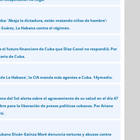
uba: 'Abajo la dictadura, están matando niños de hambre':
 Suárez, La Habana contra el régimen.
a el futuro financiero de Cuba que Díaz-Canel no respondió. Por
iario de Cuba.
 de La Habana', la CIA manda más agentes a Cuba. 14ymedio.
mo del Sol alerta sobre el agravamiento de su salud en el día 47
re para la liberación de presos políticos cubanos. Por Ariane
tí.
 cubano Dixán Gaínza Moré denuncia torturas y abusos contra