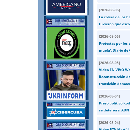
[
2026-08-06
]
La cólera de los 
tuvieron que esco
[
2026-08-05
]
Protestas por los
muela'. Diario de
[
2026-08-05
]
Video EN VIVO Wen
Reconstrucción de
transición democr
[
2026-08-04
]
Preso político Ro
se deteriora. ADN
[
2026-08-04
]
Video RTV Martí: L