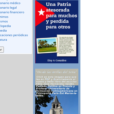
ionario médico
ionario legal
ionario financiero
nimos
ismos
clopedia
pedia
icaciones periódicas
ratura