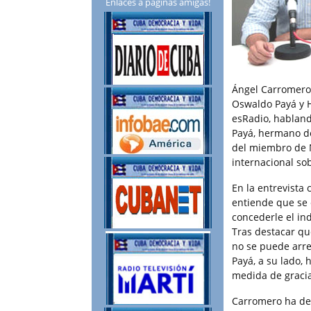
Enlaces a páginas amigas!
Ángel Carromero,
Oswaldo Payá y H
esRadio, habland
Payá, hermano de
del miembro de N
internacional sob
En la entrevista
entiende que se
concederle el in
Tras destacar que
no se puede arre
Payá, a su lado,
medida de gracia
Carromero ha den