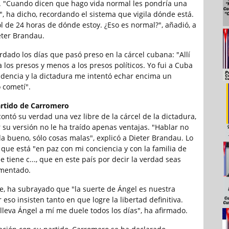
n. "Cuando dicen que hago vida normal les pondría una
", ha dicho, recordando el sistema que vigila dónde está.
l de 24 horas de dónde estoy. ¿Eso es normal?", añadió, a
eter Brandau.
dado los días que pasó preso en la cárcel cubana: "Allí
a los presos y menos a los presos políticos. Yo fui a Cuba
sidencia y la dictadura me intentó echar encima un
 cometí".
artido de Carromero
ontó su verdad una vez libre de la cárcel de la dictadura,
 su versión no le ha traído apenas ventajas. "Hablar no
a bueno, sólo cosas malas", explicó a Dieter Brandau. Lo
 que está "en paz con mi conciencia y con la familia de
 tiene c..., que en este país por decir la verdad seas
amentado.
te, ha subrayado que "la suerte de Ángel es nuestra
 eso insisten tanto en que logre la libertad definitiva.
 lleva Ángel a mí me duele todos los días", ha afirmado.