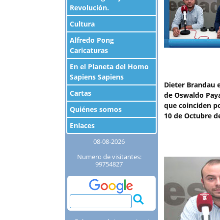
Revolución.
Cultura
Alfredo Pong
Caricaturas
En el Planeta del Homo
Sapiens Sapiens
Dieter Brandau 
Cartas
de Oswaldo Pay
que coinciden p
Quiénes somos
10 de Octubre d
Enlaces
08-08-2026
Numero de visitantes:
99754827