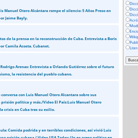
Dicc
Dicc
is Manuel Otero Alcántara rompe el silencio: 5 Años Preso en
Dicc
por Jaime Bayly.
Acró
Mod
Enci
Wiki
etos de la prensa en la reconstrucción de Cuba. Entrevista a Boris
Publ
or Camila Acosta. Cubanet.
Lite
 Rodrigo Arenas: Entrevista a Orlando Gutiérrez sobre el futuro
ismo, la resistencia del pueblo cubano.
o conversa con Luis Manuel Otero Alcantara sobre sus
 prisión política y más./Video El País:Luis Manuel Otero
a crisis en Cuba tras su exilio.
la: Comida podrida y en terribles condiciones, así vivió Luis
na prisión cubana / Video USA Today: Un ex preso político en