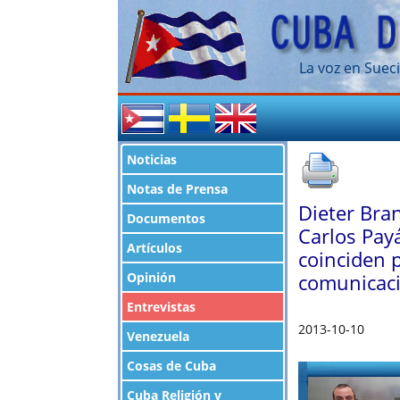
La voz en Sueci
Noticias
Notas de Prensa
Dieter Bra
Documentos
Carlos Pay
Artículos
coinciden 
Opinión
comunicaci
Entrevistas
2013-10-10
Venezuela
Cosas de Cuba
Cuba Religión y