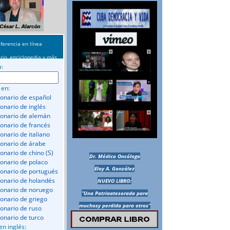
ferencia en línea
rio, enciclopedia y más
a:
 en:
ionario de español
ionario de inglés
ionario de alemán
ionario de francés
onario de italiano
ionario de árabe
ionario de chino (S)
Dr. Médico Oncólogo
ionario de polaco
Eloy A. González
ionario de portugués
ionario de holandés
NUEVO LIBRO:
ionario de noruego
“Una Patriaatesorada para
ionario de griego
muchosy perdida para otros”
ionario de ruso
ionario de turco
en inglés: