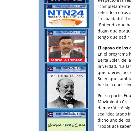
Respecto a la re
"completamente 
referido a otros 
"respaldado". Lo 
“Entiendo que ha
digan que porque
tengo que pedir 
El apoyo de los 
En el programa h
Berta Soler, de 
la verdad. "La f
que tú eres inoce
Soler, que tambi
hacia la oposició
Por su parte, Ed
Movimiento Crist
democrática" sig
sea "declarado i
dicho uno de los
“Todos acá sabem