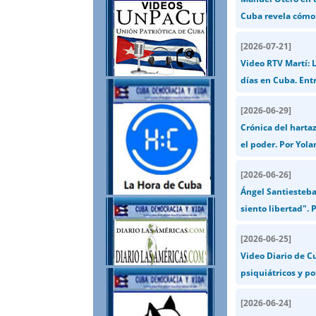
Cuba revela cómo e
[
2026-07-21
]
Video RTV Martí: 
días en Cuba. Entr
[
2026-06-29
]
Crónica del hartaz
el poder. Por Yol
[
2026-06-26
]
Ángel Santiesteban
siento libertad".
[
2026-06-25
]
Video Diario de Cu
psiquiátricos y p
[
2026-06-24
]