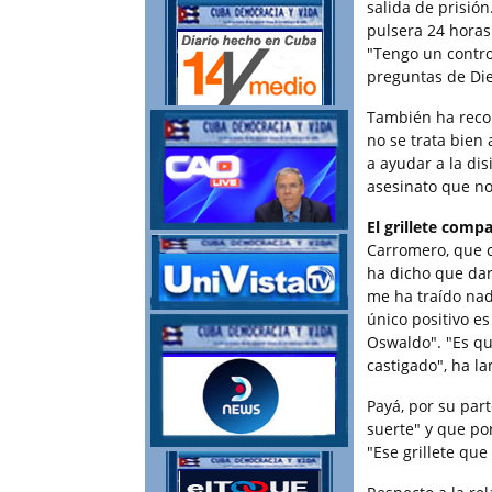
salida de prisió
pulsera 24 horas
"Tengo un contro
preguntas de Di
También ha recor
no se trata bien 
a ayudar a la di
asesinato que no
El grillete comp
Carromero, que c
ha dicho que dar
me ha traído nad
único positivo es
Oswaldo". "Es que
castigado", ha l
Payá, por su par
suerte" y que por
"Ese grillete que