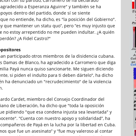
lación con su partido, Carromero se ha declarado
agradecido a Esperanza Aguirre" y también se ha
apoyos dentro del partido, donde sí se siente
que no entiende, ha dicho, es "la posición del Gobierno".
y que mantener un statu quo”, pero “es muy injusto que
 no estoy arrepentido no me pueden indultar. ¿A quién
perdón? ¿A Fidel Castro?"
opositores
an participado otros miembros de la disidencia cubana.
las Damas de Blanco, ha agradecido a Carromero que diga
amilia Payá nunca quiso sancionarte. Me siguen diciendo
nte, si piden el indulto para ti deben dártelo", ha dicho
én ha denunciado un "recrudecimiento" de la violencia
n.
uardo Cardet, miembro del Consejo Coordinador del
iano de Liberación, ha dicho que "toda la oposición
ue pidiendo "que esa condena injusta sea levantada" y
nocente". “Cuenta con nuestro apoyo y solidaridad”, ha
 compañeros de Payá en la lucha por la libertad en Cuba.
os que fue un asesinato” y “fue muy valeroso al contar