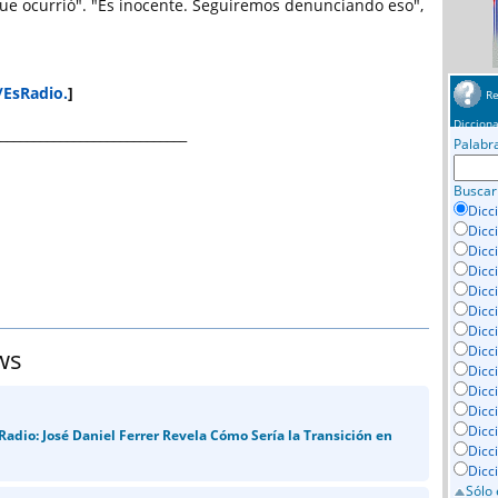
que ocurrió". "Es inocente. Seguiremos denunciando eso",
/EsRadio.
]
Re
Dicciona
____________________________
Palabr
Buscar
Dicc
Dicc
Dicc
Dicc
Dicci
Dicc
Dicc
Dicc
ws
Dicc
Dicc
Dicc
Dicc
Radio: José Daniel Ferrer Revela Cómo Sería la Transición en
Dicc
Dicc
Sólo 