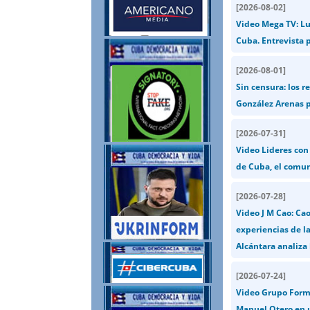
[
2026-08-02
]
Video Mega TV: Lu
Cuba. Entrevista 
[
2026-08-01
]
Sin censura: los r
González Arenas p
[
2026-07-31
]
Video Lideres con
de Cuba, el comun
[
2026-07-28
]
Video J M Cao: Ca
experiencias de la
Alcántara analiza l
[
2026-07-24
]
Video Grupo Formu
Manuel Otero en u