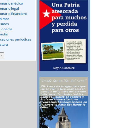
ionario médico
ionario legal
ionario financiero
nimos
ismos
clopedia
pedia
icaciones periódicas
ratura