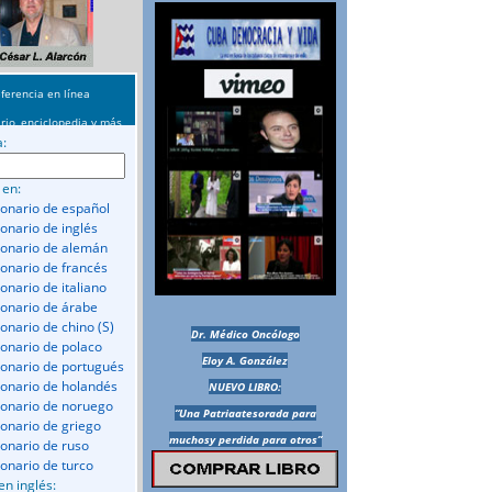
ferencia en línea
rio, enciclopedia y más
a:
 en:
ionario de español
ionario de inglés
ionario de alemán
ionario de francés
onario de italiano
ionario de árabe
ionario de chino (S)
Dr. Médico Oncólogo
ionario de polaco
Eloy A. González
ionario de portugués
ionario de holandés
NUEVO LIBRO:
ionario de noruego
“Una Patriaatesorada para
ionario de griego
muchosy perdida para otros”
ionario de ruso
ionario de turco
en inglés: