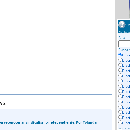
Re
Dicciona
Palabr
Buscar
Dicc
Dicc
Dicc
Dicc
Dicci
Dicc
Dicc
Dicc
Dicc
ws
Dicc
Dicc
Dicc
Dicc
ba reconocer al sindicalismo independiente. Por Yolanda
Dicc
Sólo 
.