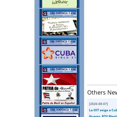
Others Ne
[
2026-08-07
]
La OIT exige a Cu
Huerga. RTV Martí