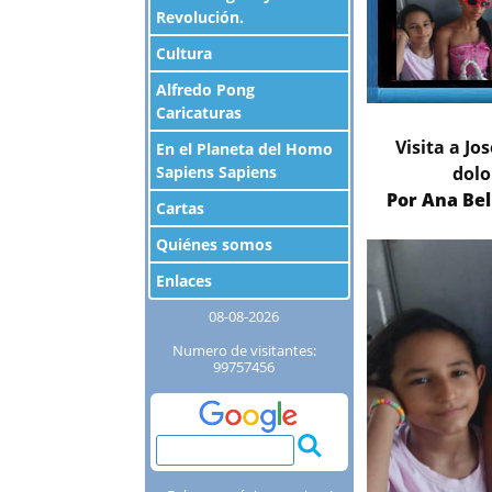
Revolución.
Cultura
Alfredo Pong
Caricaturas
Visita a Jo
En el Planeta del Homo
dolo
Sapiens Sapiens
Por Ana Bel
Cartas
Quiénes somos
Enlaces
08-08-2026
Numero de visitantes:
99757456