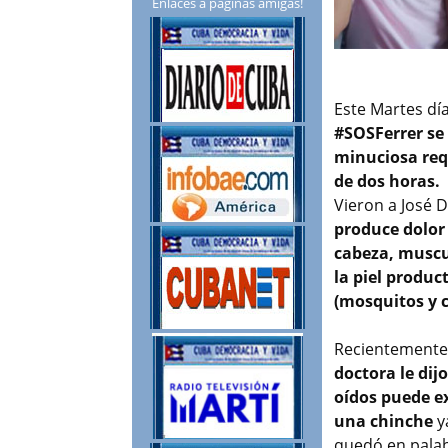
Enlaces a páginas amigas!
Este Martes dí
#SOSFerrer se 
minuciosa requ
de dos horas.
Vieron a José D
produce dolor 
cabeza, muscul
la piel produc
(mosquitos y 
Recientemente 
doctora le dij
oídos puede ex
una chinche
y
quedó en palab