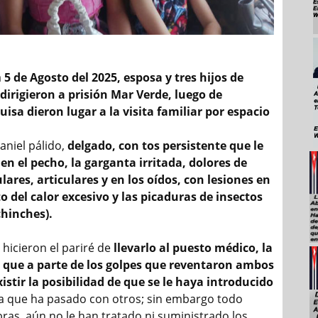
a
5 de Agosto del 2025, esposa y tres hijos de
dirigieron a prisión Mar Verde, luego de
isa dieron lugar a la visita familiar por espacio
aniel pálido,
delgado, con tos persistente que le
en el pecho, la garganta irritada, dolores de
ares, articulares y en los oídos, con lesiones en
to del calor excesivo y las picaduras de insectos
chinches).
hicieron el pariré de
llevarlo al puesto médico, la
o que a parte de los golpes que reventaron ambos
istir la posibilidad de que se le haya introducido
a que ha pasado con otros; sin embargo todo
ras, aún no le han tratado ni suministrado los