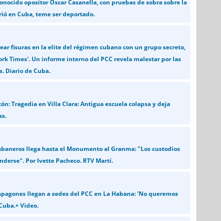
conocido opositor Oscar Casanella, con pruebas de sobra sobre la
rió en Cuba, teme ser deportado.
ear fisuras en la elite del régimen cubano con un grupo secreto,
rk Times'. Un informe interno del PCC revela malestar por las
s. Diario de Cuba.
ón: Tragedia en Villa Clara: Antigua escuela colapsa y deja
as.
habaneros llega hasta el Monumento al Granma: "Los custodios
nderse". Por Ivette Pacheco. RTV Martí.
 apagones llegan a sedes del PCC en La Habana: 'No queremos
 Cuba.+ Video.