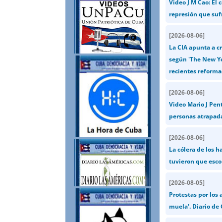
Video J M Cao: El 
represión que suf
[
2026-08-06
]
La CIA apunta a cr
según 'The New Yo
recientes reforma
[
2026-08-06
]
Video Mario J Pent
personas atrapad
[
2026-08-06
]
La cólera de los 
tuvieron que esco
[
2026-08-05
]
Protestas por los
muela'. Diario de