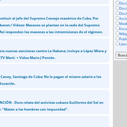
Dicc
Dicc
Dicc
stituir al jefe del Supremo Consejo masónico de Cuba. Por
Acró
Mod
banet./ Videos: Masones se plantan en la sede del Supremo
Enci
Así responden los masones a las intromisiones de el régimen.
Wiki
Publ
Lite
a nuevas sanciones contra La Habana; incluye a López Miera y
TV Martí. + Video Mario J Pentón.
Caney, Santiago de Cuba: No le pagan el mísero salario a los
ducación.
CIÓN - Duro relato del activista cubano Guillermo del Sol en
: "Matan a los hombres con impunidad".