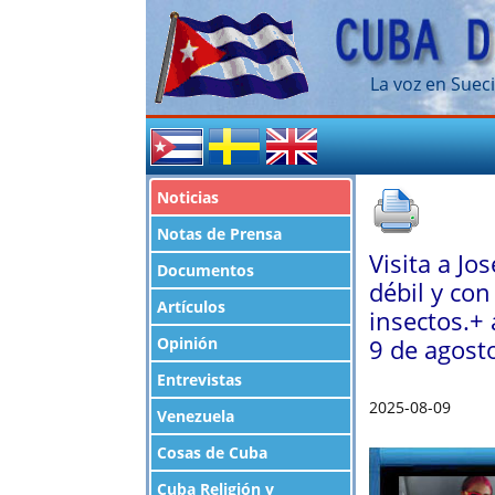
La voz en Sueci
Noticias
Notas de Prensa
Visita a Jo
Documentos
débil y con
Artículos
insectos.+ 
Opinión
9 de agost
Entrevistas
2025-08-09
Venezuela
Cosas de Cuba
Cuba Religión y