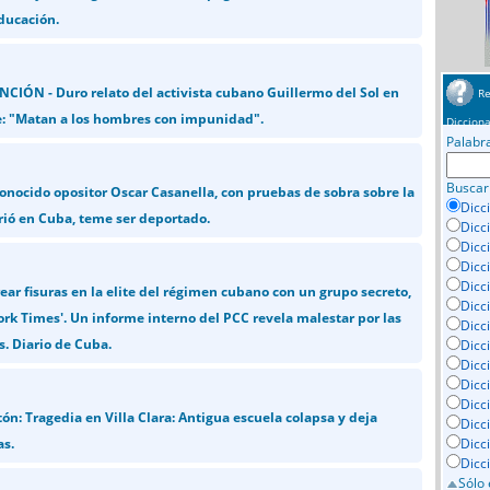
ducación.
CIÓN - Duro relato del activista cubano Guillermo del Sol en
Re
: "Matan a los hombres con impunidad".
Dicciona
Palabr
Buscar
conocido opositor Oscar Casanella, con pruebas de sobra sobre la
Dicc
rió en Cuba, teme ser deportado.
Dicc
Dicc
Dicc
Dicci
ear fisuras en la elite del régimen cubano con un grupo secreto,
Dicc
rk Times'. Un informe interno del PCC revela malestar por las
Dicc
s. Diario de Cuba.
Dicc
Dicc
Dicc
Dicc
ón: Tragedia en Villa Clara: Antigua escuela colapsa y deja
Dicc
as.
Dicc
Dicc
Sólo 