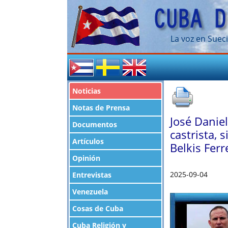
La voz en Sueci
Noticias
Notas de Prensa
José Daniel
Documentos
castrista, 
Artículos
Belkis Ferr
Opinión
2025-09-04
Entrevistas
Venezuela
Cosas de Cuba
Cuba Religión y