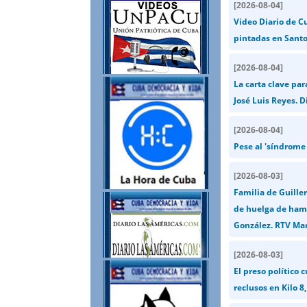
[
2026-08-04
]
Video Diario de C
pintadas en Santo
[
2026-08-04
]
La carta clave par
José Luis Reyes. D
[
2026-08-04
]
Pese al 'síndrome
[
2026-08-03
]
Familia de Guiller
de huelga de hamb
González. RTV Mar
[
2026-08-03
]
El preso político
reclusos en Kilo 8,