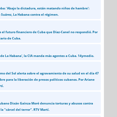
uba: 'Abajo la dictadura, están matando niños de hambre':
 Suárez, La Habana contra el régimen.
a el futuro financiero de Cuba que Díaz-Canel no respondió. Por
iario de Cuba.
 de La Habana', la CIA manda más agentes a Cuba. 14ymedio.
mo del Sol alerta sobre el agravamiento de su salud en el día 47
re para la liberación de presos políticos cubanos. Por Ariane
tí.
 cubano Dixán Gaínza Moré denuncia torturas y abusos contra
 la "cárcel del terror". RTV Martí.