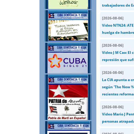
trabajadores de E
[
2026-08-06
]
Video NTN24: ATEN
huelga de hambre
[
2026-08-06
]
Video J M Cao: El 
represión que suf
[
2026-08-06
]
La CIA apunta a cr
según 'The New Yo
recientes reforma
[
2026-08-06
]
Video Mario J Pent
personas atrapad