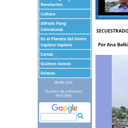
Revolución.
Cultura
Alfredo Pong
Caricaturas
SECUESTRADO 
En el Planeta del Homo
Por Ana Belk
Sapiens Sapiens
Cartas
Quiénes somos
Enlaces
08-08-2026
Numero de visitantes:
99757846