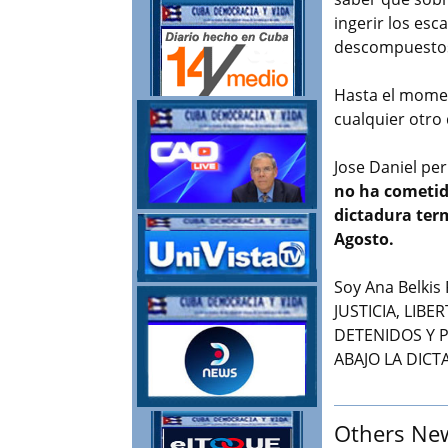
ingerir los es
descompuestos 
Hasta el momen
cualquier otro 
Jose Daniel pe
no ha cometid
dictadura term
Agosto.
Soy Ana Belkis 
JUSTICIA, LIB
DETENIDOS Y P
ABAJO LA DIC
Others Ne