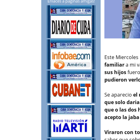
Enlaces a páginas amigas!
Este Miercoles
familiar
a mi 
sus hijos
fuero
pudieron verl
Se aparecio
el
que solo dari
que o las dos
acepto la jaba
Viraron con to
saber que sobr