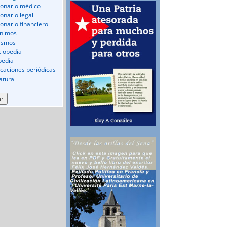
ionario médico
ionario legal
ionario financiero
nimos
ismos
clopedia
pedia
icaciones periódicas
ratura