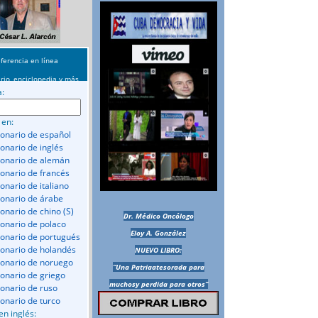
ferencia en línea
rio, enciclopedia y más
a:
 en:
ionario de español
ionario de inglés
ionario de alemán
ionario de francés
onario de italiano
ionario de árabe
ionario de chino (S)
Dr. Médico Oncólogo
ionario de polaco
Eloy A. González
ionario de portugués
ionario de holandés
NUEVO LIBRO:
ionario de noruego
“Una Patriaatesorada para
ionario de griego
muchosy perdida para otros”
ionario de ruso
ionario de turco
en inglés: