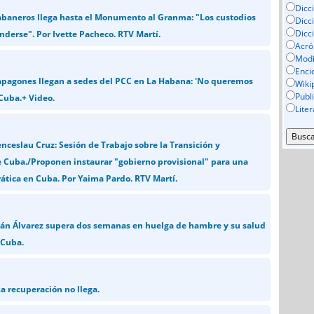
Dicc
habaneros llega hasta el Monumento al Granma: "Los custodios
Dicc
Dicc
nderse". Por Ivette Pacheco. RTV Martí.
Acró
Mod
Enci
 apagones llegan a sedes del PCC en La Habana: 'No queremos
Wiki
Publ
 Cuba.+ Video.
Lite
ceslau Cruz: Sesión de Trabajo sobre la Transición y
 Cuba./Proponen instaurar "gobierno provisional" para una
ática en Cuba. Por Yaima Pardo. RTV Martí.
ilán Álvarez supera dos semanas en huelga de hambre y su salud
 Cuba.
a recuperación no llega.