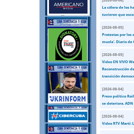
[
2026-08-06
]
La cólera de los 
tuvieron que esco
[
2026-08-05
]
Protestas por los
muela'. Diario de
[
2026-08-05
]
Video EN VIVO Wen
Reconstrucción de
transición democr
[
2026-08-04
]
Preso político Ro
se deteriora. ADN
[
2026-08-04
]
Video RTV Martí: L