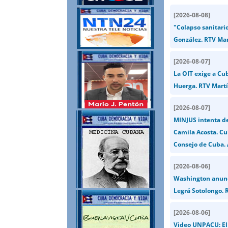
[
2026-08-08
]
"Colapso sanitari
González. RTV Mar
[
2026-08-07
]
La OIT exige a Cu
Huerga. RTV Martí
[
2026-08-07
]
MINJUS intenta de
Camila Acosta. Cu
Consejo de Cuba. 
[
2026-08-06
]
Washington anunci
Legrá Sotolongo. R
[
2026-08-06
]
Video UNPACU: El 