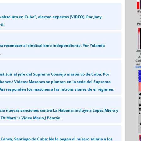
o absoluto en Cuba", alertan expertos (VIDEO). Por Jany
tí.
ba reconocer al sindicalismo independiente. Por Yolanda
.
stituir al jefe del Supremo Consejo masónico de Cuba. Por
banet./ Videos: Masones se plantan en la sede del Supremo
Así responden los masones a las intromisiones de el régimen.
a nuevas sanciones contra La Habana; incluye a López Miera y
TV Martí. + Video Mario J Pentón.
Caney, Santiago de Cuba: No le pagan el mísero salario a los