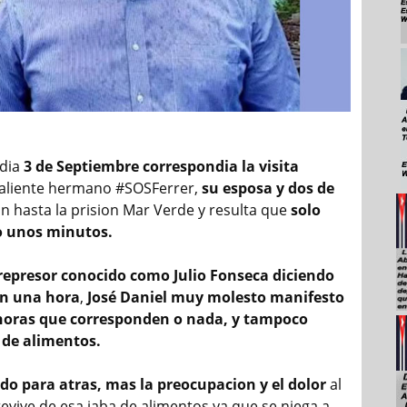
 dia
3 de Septiembre correspondia la visita
valiente hermano #SOSFerrer,
su esposa y dos de
n hasta la prision Mar Verde y resulta que
solo
o unos minutos.
 represor conocido como Julio Fonseca diciendo
an una hora
,
José Daniel muy molesto manifesto
 horas que corresponden o nada, y tampoco
 de alimentos.
do para atras, mas la preocupacion y el dolor
al
evive de esa jaba de alimentos ya que se niega a