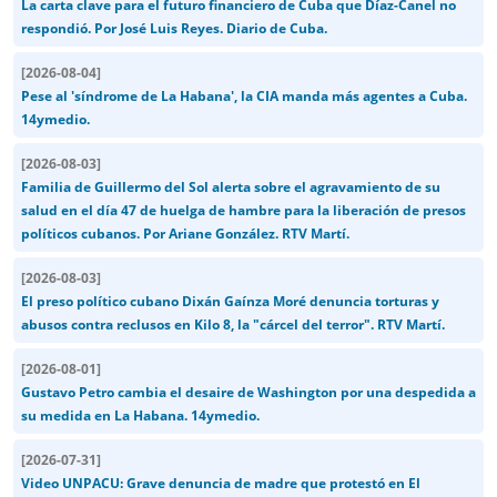
La carta clave para el futuro financiero de Cuba que Díaz-Canel no
respondió. Por José Luis Reyes. Diario de Cuba.
[
2026-08-04
]
Pese al 'síndrome de La Habana', la CIA manda más agentes a Cuba.
14ymedio.
[
2026-08-03
]
Familia de Guillermo del Sol alerta sobre el agravamiento de su
salud en el día 47 de huelga de hambre para la liberación de presos
políticos cubanos. Por Ariane González. RTV Martí.
[
2026-08-03
]
El preso político cubano Dixán Gaínza Moré denuncia torturas y
abusos contra reclusos en Kilo 8, la "cárcel del terror". RTV Martí.
[
2026-08-01
]
Gustavo Petro cambia el desaire de Washington por una despedida a
su medida en La Habana. 14ymedio.
[
2026-07-31
]
Video UNPACU: Grave denuncia de madre que protestó en El