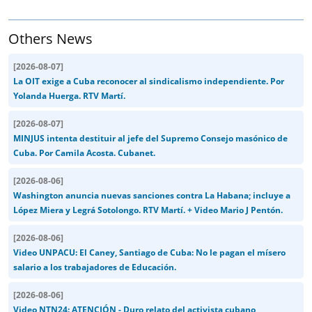
Others News
[
2026-08-07
]
La OIT exige a Cuba reconocer al sindicalismo independiente. Por
Yolanda Huerga. RTV Martí.
[
2026-08-07
]
MINJUS intenta destituir al jefe del Supremo Consejo masónico de
Cuba. Por Camila Acosta. Cubanet.
[
2026-08-06
]
Washington anuncia nuevas sanciones contra La Habana; incluye a
López Miera y Legrá Sotolongo. RTV Martí. + Video Mario J Pentón.
[
2026-08-06
]
Video UNPACU: El Caney, Santiago de Cuba: No le pagan el mísero
salario a los trabajadores de Educación.
[
2026-08-06
]
Video NTN24: ATENCIÓN - Duro relato del activista cubano