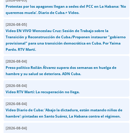
[
2026-08-05
]
Protestas por los apagones llegan a sedes del PCC en La Habana: 'No
queremos muela'. Diario de Cuba.+ Video.
[
2026-08-05
]
Video EN VIVO Wenceslau Cruz: Sesión de Trabajo sobre la
Transición y Reconstrucción de Cuba./Proponen instaurar "gobierno
provisional" para una transición democrática en Cuba. Por Yaima
Pardo. RTV Martí.
[
2026-08-04
]
Preso político Roilán Álvarez supera dos semanas en huelga de
hambre y su salud se deteriora. ADN Cuba.
[
2026-08-04
]
Video RTV Martí: La recuperación no llega.
[
2026-08-04
]
Video Diario de Cuba: 'Abajo la dictadura, están matando niños de
hambre': pintadas en Santo Suárez, La Habana contra el régimen.
[
2026-08-04
]