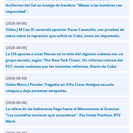
Guillermo del Sol en huelga de hambre: "Matan a los hombres con
impunidad".
[
2026-08-06
]
Video J M Cao: El conocido opositor Oscar Casanella, con pruebas de
sobra sobre la represión que sufrió en Cuba, teme ser deportado.
[
2026-08-06
]
La CIA apunta a crear fisuras en la elite del régimen cubano con un
grupo secreto, según 'The New York Times'. Un informe interno del
PCC revela malestar por las recientes reformas. Diario de Cuba.
[
2026-08-06
]
Video Mario J Pentón: Tragedia en Villa Clara: Antigua escuela
colapsa y deja personas atrapadas.
[
2026-08-06
]
La cólera de los habaneros llega hasta el Monumento al Granma:
"Los custodios tuvieron que esconderse". Por Ivette Pacheco. RTV
Martí.