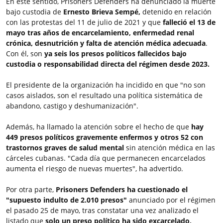
En este sentido, Prisoners Defenders ha denunciado la muerte
bajo custodia de
Ernesto Brieva Sempé,
detenido en relación
con las protestas del 11 de julio de 2021 y que
falleció el 13 de
mayo tras años de encarcelamiento, enfermedad renal
crónica, desnutrición y falta de atención médica adecuada
.
Con él, son
ya seis los presos políticos fallecidos bajo
custodia o responsabilidad directa del régimen desde 2023.
El presidente de la organización ha incidido en que "no son
casos aislados, son el resultado una política sistemática de
abandono, castigo y deshumanización".
Además, ha llamado la atención sobre el hecho de que
hay
449 presos políticos gravemente enfermos y otros 52 con
trastornos graves de salud mental
sin atención médica en las
cárceles cubanas. "Cada día que permanecen encarcelados
aumenta el riesgo de nuevas muertes", ha advertido.
Por otra parte,
Prisoners Defenders ha cuestionado el
"supuesto indulto de 2.010 presos"
anunciado por el régimen
el pasado 25 de mayo, tras constatar una vez analizado el
listado que
solo un preso político ha sido excarcelado,