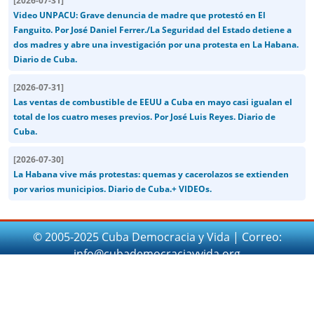
[
2026-07-31
]
Video UNPACU: Grave denuncia de madre que protestó en El
Fanguito. Por José Daniel Ferrer./La Seguridad del Estado detiene a
dos madres y abre una investigación por una protesta en La Habana.
Diario de Cuba.
[
2026-07-31
]
Las ventas de combustible de EEUU a Cuba en mayo casi igualan el
total de los cuatro meses previos. Por José Luis Reyes. Diario de
Cuba.
[
2026-07-30
]
La Habana vive más protestas: quemas y cacerolazos se extienden
por varios municipios. Diario de Cuba.+ VIDEOs.
© 2005-2025 Cuba Democracia y Vida | Correo:
info@cubademocraciayvida.org