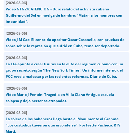
[
2026-08-06
]
Video NTN24: ATENCIÓN - Duro relato del activista cubano
Guillermo del Sol en huelga de hambre: "Matan a los hombres con
impunidad".
[
2026-08-06
]
Video J M Cao: El conocido opositor Oscar Casanella, con pruebas de
sobra sobre la represión que sufrió en Cuba, teme ser deportado.
[
2026-08-06
]
La CIA apunta a crear fisuras en la elite del régimen cubano con un
grupo secreto, según 'The New York Times'. Un informe interno del
PCC revela malestar por las recientes reformas. Diario de Cuba.
[
2026-08-06
]
Video Mario J Pentón: Tragedia en Villa Clara: Antigua escuela
colapsa y deja personas atrapadas.
[
2026-08-06
]
La cólera de los habaneros llega hasta el Monumento al Granma:
"Los custodios tuvieron que esconderse". Por Ivette Pacheco. RTV
Martí.