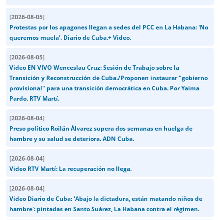
[
2026-08-05
]
Protestas por los apagones llegan a sedes del PCC en La Habana: 'No
queremos muela'. Diario de Cuba.+ Video.
[
2026-08-05
]
Video EN VIVO Wenceslau Cruz: Sesión de Trabajo sobre la
Transición y Reconstrucción de Cuba./Proponen instaurar "gobierno
provisional" para una transición democrática en Cuba. Por Yaima
Pardo. RTV Martí.
[
2026-08-04
]
Preso político Roilán Álvarez supera dos semanas en huelga de
hambre y su salud se deteriora. ADN Cuba.
[
2026-08-04
]
Video RTV Martí: La recuperación no llega.
[
2026-08-04
]
Video Diario de Cuba: 'Abajo la dictadura, están matando niños de
hambre': pintadas en Santo Suárez, La Habana contra el régimen.