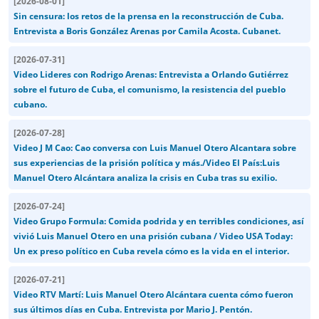
[
2026-08-01
]
Sin censura: los retos de la prensa en la reconstrucción de Cuba.
Entrevista a Boris González Arenas por Camila Acosta. Cubanet.
[
2026-07-31
]
Video Lideres con Rodrigo Arenas: Entrevista a Orlando Gutiérrez
sobre el futuro de Cuba, el comunismo, la resistencia del pueblo
cubano.
[
2026-07-28
]
Video J M Cao: Cao conversa con Luis Manuel Otero Alcantara sobre
sus experiencias de la prisión política y más./Video El País:Luis
Manuel Otero Alcántara analiza la crisis en Cuba tras su exilio.
[
2026-07-24
]
Video Grupo Formula: Comida podrida y en terribles condiciones, así
vivió Luis Manuel Otero en una prisión cubana / Video USA Today:
Un ex preso político en Cuba revela cómo es la vida en el interior.
[
2026-07-21
]
Video RTV Martí: Luis Manuel Otero Alcántara cuenta cómo fueron
sus últimos días en Cuba. Entrevista por Mario J. Pentón.