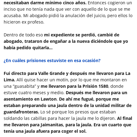
necesitaban darme mínimo cinco años.
Entonces cogieron un
inciso que no tenía nada que ver con aquello de lo que se me
acusaba. Mi abogado pidió la anulación del juicio, pero ellos lo
hicieron ex profeso.
Dentro de todo eso
mi expediente se perdió, cambié de
abogado, trataron de engañar a la nueva diciéndole que yo
había pedido quitarla…
¿En cuáles prisiones estuviste en esa ocasión?
Fui directo para Valle Grande y después me llevaron para La
Lima.
Allí quise hacer un motín, por lo que me montaron en
una “guasabita” y
me llevaron para la Prisión 1580
, donde
estuve cuatro meses y medio.
Después me llevaron para un
asentamiento en Lawton
.
De ahí me fugué, porque me
estaban preparando una jaula dentro de la unidad militar de
guardafronteras.
Lo sé porque los presos que estaban
soldando las cabillas para hacer la jaula me lo dijeron.
Al final
me llevaron para Jaimanitas, para la jaula. Era un cuarto que
tenía una jaula afuera para coger el sol.