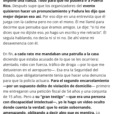
impone una fianza.
Todo para que no pudiera ir a Puerto
Rico.
Después supe que los organizadores del
evento
quisieron hacer un pronunciamiento y Padura les dijo que
mejor dejaran eso así.
Por eso dije en una entrevista que él
juega con la cadena pero no con el mono. Él me llamó para
decirme que pensaba que éramos amigos. Le dije: “si tú me
dices que no dijiste eso, yo hago un escrito y me retracto”. Él
seguía hablando, no decía ni sí ni no. De ahí viene mi
desavenencia con él.
En fin,
a cada rato me mandaban una patrulla a la casa
diciendo que estaba acusado de lo que se les ocurriera:
atentado, robo con fuerza, tráfico de droga ―por lo que me
detuvieron en el aeropuerto―. Esa era la Seguridad del
Estado, que obligatoriamente tenía que hacer una denuncia
para que la policía actuara.
Para el segundo encarcelamiento
―por un supuesto delito de violación de domicilio
― primero
me entregaron una petición fiscal de 54 años y una conjunta
de 15 años. Pero a
su “gran testigo” ―que era una persona
con discapacidad intelectual―, yo le hago un video oculto
donde cuenta la verdad: que lo están sobornando,
amenazando, obligando a decir algo que es mentira.
Lo