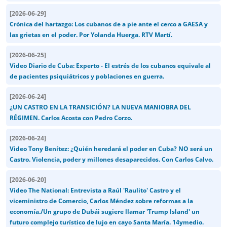
[
2026-06-29
]
Crónica del hartazgo: Los cubanos de a pie ante el cerco a GAESA y
las grietas en el poder. Por Yolanda Huerga. RTV Martí.
[
2026-06-25
]
Video Diario de Cuba: Experto - El estrés de los cubanos equivale al
de pacientes psiquiátricos y poblaciones en guerra.
[
2026-06-24
]
¿UN CASTRO EN LA TRANSICIÓN? LA NUEVA MANIOBRA DEL
RÉGIMEN. Carlos Acosta con Pedro Corzo.
[
2026-06-24
]
Video Tony Benítez: ¿Quién heredará el poder en Cuba? NO será un
Castro. Violencia, poder y millones desaparecidos. Con Carlos Calvo.
[
2026-06-20
]
Video The National: Entrevista a Raúl 'Raulito' Castro y el
viceministro de Comercio, Carlos Méndez sobre reformas a la
economía./Un grupo de Dubái sugiere llamar 'Trump Island' un
futuro complejo turístico de lujo en cayo Santa María. 14ymedio.