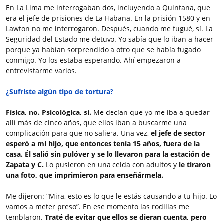
En La Lima me interrogaban dos, incluyendo a Quintana, que
era el jefe de prisiones de La Habana. En la prisión 1580 y en
Lawton no me interrogaron. Después, cuando me fugué, sí. La
Seguridad del Estado me detuvo. Yo sabía que lo iban a hacer
porque ya habían sorprendido a otro que se había fugado
conmigo. Yo los estaba esperando. Ahí empezaron a
entrevistarme varios.
¿Sufriste algún tipo de tortura?
Física, no. Psicológica, sí.
Me decían que yo me iba a quedar
allí más de cinco años, que ellos iban a buscarme una
complicación para que no saliera. Una vez,
el jefe de sector
esperó a mi hijo, que entonces tenía 15 años, fuera de la
casa. Él salió sin pulóver y se lo llevaron para la estación de
Zapata y C.
Lo pusieron en una celda con adultos y
le tiraron
una foto, que imprimieron para enseñármela.
Me dijeron: “Mira, esto es lo que le estás causando a tu hijo. Lo
vamos a meter preso”. En ese momento las rodillas me
temblaron.
Traté de evitar que ellos se dieran cuenta, pero