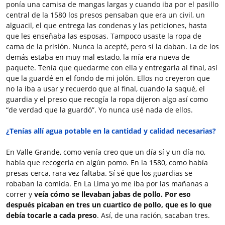
ponía una camisa de mangas largas y cuando iba por el pasillo
central de la 1580 los presos pensaban que era un civil, un
alguacil, el que entrega las condenas y las peticiones, hasta
que les enseñaba las esposas. Tampoco usaste la ropa de
cama de la prisión. Nunca la acepté, pero sí la daban. La de los
demás estaba en muy mal estado, la mía era nueva de
paquete. Tenía que quedarme con ella y entregarla al final, así
que la guardé en el fondo de mi jolón. Ellos no creyeron que
no la iba a usar y recuerdo que al final, cuando la saqué, el
guardia y el preso que recogía la ropa dijeron algo así como
“de verdad que la guardó”. Yo nunca usé nada de ellos.
¿Tenías allí agua potable en la cantidad y calidad necesarias?
En Valle Grande, como venía creo que un día sí y un día no,
había que recogerla en algún pomo. En la 1580, como había
presas cerca, rara vez faltaba. Sí sé que los guardias se
robaban la comida. En La Lima yo me iba por las mañanas a
correr y
veía cómo se llevaban jabas de pollo. Por eso
después picaban en tres un cuartico de pollo, que es lo que
debía tocarle a cada preso
. Así, de una ración, sacaban tres.