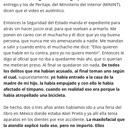
entrego y los de Peritaje, del Ministerio del Interior (MININT),
dicen que el video es auténtico.
Entonces la Seguridad del Estado manda el expediente para
atrás sin hacer juicio oral, para que vuelvan a armarlo. Me
ponen en careo con el muchacho y él dice que yo soy buena
persona, que nunca me vio amenazando a nadie. Me mandan
a salir y cuando entro, el muchacho me dice: “Ellos quieren
que hable en tu contra, pero yo no quiero mentir”. Entonces le
digo al oficial que no iba a quedarme más ahí, que si querían
me metieran preso. Al final se quedaron sin nada.
De todos
los delitos que me habían acusado, al final toman uno según
el cual,
supuestamente,
yo había entrado a la casa de la
madre de mi hijo, la había empujado y con ello le había
afectado el tímpano, cuando en realidad eso era porque la
había atropellado una bicicleta.
De hecho, dos o tres años antes habíamos ido a una feria del
libro en México donde estaba Abel Prieto y ya allí ella tenía
aparatos en los dientes por ese accidente.
La maxilofacial que
la atendió explicó todo eso, pero no importó. Ellos