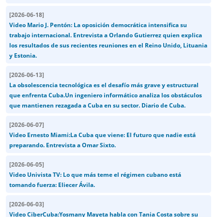
[
2026-06-18
]
Video Mario J. Pentón: La oposición democrática intensifica su
trabajo internacional. Entrevista a Orlando Gutierrez quien explica
los resultados de sus recientes reuniones en el Reino Unido, Lituania
y Estonia.
[
2026-06-13
]
La obsolescencia tecnológica es el desafío más grave y estructural
que enfrenta Cuba.Un ingeniero informático analiza los obstáculos
que mantienen rezagada a Cuba en su sector. Diario de Cuba.
[
2026-06-07
]
Video Ernesto Miami:La Cuba que viene: El futuro que nadie está
preparando. Entrevista a Omar Sixto.
[
2026-06-05
]
Video Univista TV: Lo que más teme el régimen cubano está
tomando fuerza: Eliecer Ávila.
[
2026-06-03
]
Video CiberCuba:Yosmany Mayeta habla con Tania Costa sobre su