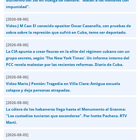
Guillermo del Sol en huelga de hambre: "Matan a los hombres con
impunidad".
[
2026-08-06
]
Video J M Cao: El conocido opositor Oscar Casanella, con pruebas de
sobra sobre la represión que sufrió en Cuba, teme ser deportado.
[
2026-08-06
]
La CIA apunta a crear fisuras en la elite del régimen cubano con un
grupo secreto, según 'The New York Times'. Un informe interno del
PCC revela malestar por las recientes reformas. Diario de Cuba.
[
2026-08-06
]
Video Mario J Pentón: Tragedia en Villa Clara: Antigua escuela
colapsa y deja personas atrapadas.
[
2026-08-06
]
La cólera de los habaneros llega hasta el Monumento al Granma:
"Los custodios tuvieron que esconderse". Por Ivette Pacheco. RTV
Martí.
[
2026-08-05
]