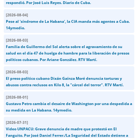
respondió. Por José Luis Reyes. Diario de Cuba.
[
2026-08-04
]
Pese al 'síndrome de La Habana', la CIA manda más agentes a Cuba.
14ymedio.
[
2026-08-03
]
Familia de Guillermo del Sol alerta sobre el agravamiento de su
salud en el día 47 de huelga de hambre para la liberación de presos
políticos cubanos. Por Ariane González. RTV Martí.
[
2026-08-03
]
El preso político cubano Dixán Gaínza Moré denuncia torturas y
abusos contra reclusos en Kilo 8, la "cárcel del terror". RTV Martí.
[
2026-08-01
]
Gustavo Petro cambia el desaire de Washington por una despedida a
su medida en La Habana. 14ymedio.
[
2026-07-31
]
Video UNPACU: Grave denuncia de madre que protestó en El
Fanguito. Por José Daniel Ferrer./La Seguridad del Estado detiene a