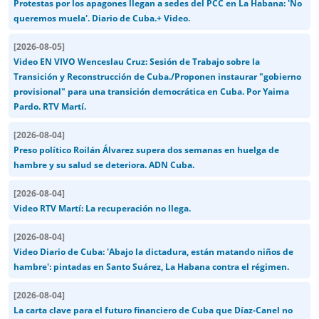
Protestas por los apagones llegan a sedes del PCC en La Habana: 'No
queremos muela'. Diario de Cuba.+ Video.
[
2026-08-05
]
Video EN VIVO Wenceslau Cruz: Sesión de Trabajo sobre la
Transición y Reconstrucción de Cuba./Proponen instaurar "gobierno
provisional" para una transición democrática en Cuba. Por Yaima
Pardo. RTV Martí.
[
2026-08-04
]
Preso político Roilán Álvarez supera dos semanas en huelga de
hambre y su salud se deteriora. ADN Cuba.
[
2026-08-04
]
Video RTV Martí: La recuperación no llega.
[
2026-08-04
]
Video Diario de Cuba: 'Abajo la dictadura, están matando niños de
hambre': pintadas en Santo Suárez, La Habana contra el régimen.
[
2026-08-04
]
La carta clave para el futuro financiero de Cuba que Díaz-Canel no