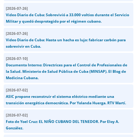
[
2026-07-26
]
Video Diario de Cuba: Sobrevivió a 33.000 voltios durante el Servicio
Militar y quedó desprotegido por el régimen cubano.
[
2026-07-26
]
Video Diario de Cuba: Hasta un hacha es lujo: fabricar carbón para
sobrevivir en Cuba.
[
2026-07-10
]
Documento Interno: Directrices para el Control de Profesionales de
la Salud. Ministerio de Salud Pública de Cuba (MINSAP). El Blog de
Medicina Cubana.
[
2026-07-02
]
ASIC propone reconstruir el sistema eléctrico mediante una
transición energética democrática. Por Yolanda Huerga. RTV Martí.
[
2026-07-02
]
Foto de Yoel Cruz: EL NIÑO CUBANO DEL TENEDOR. Por Eloy A.
González.