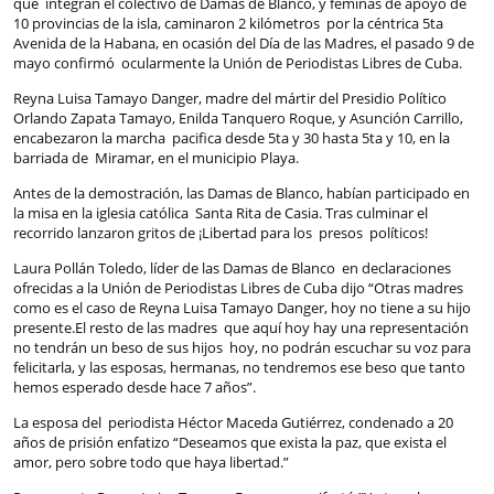
que integran el colectivo de Damas de Blanco, y féminas de apoyo de
10 provincias de la isla, caminaron 2 kilómetros por la céntrica 5ta
Avenida de la Habana, en ocasión del Día de las Madres, el pasado 9 de
mayo confirmó ocularmente la Unión de Periodistas Libres de Cuba.
Reyna Luisa Tamayo Danger, madre del mártir del Presidio Político
Orlando Zapata Tamayo, Enilda Tanquero Roque, y Asunción Carrillo,
encabezaron la marcha pacifica desde 5ta y 30 hasta 5ta y 10, en la
barriada de Miramar, en el municipio Playa.
Antes de la demostración, las Damas de Blanco, habían participado en
la misa en la iglesia católica Santa Rita de Casia. Tras culminar el
recorrido lanzaron gritos de ¡Libertad para los presos políticos!
Laura Pollán Toledo, líder de las Damas de Blanco en declaraciones
ofrecidas a la Unión de Periodistas Libres de Cuba dijo “Otras madres
como es el caso de Reyna Luisa Tamayo Danger, hoy no tiene a su hijo
presente.El resto de las madres que aquí hoy hay una representación
no tendrán un beso de sus hijos hoy, no podrán escuchar su voz para
felicitarla, y las esposas, hermanas, no tendremos ese beso que tanto
hemos esperado desde hace 7 años”.
La esposa del periodista Héctor Maceda Gutiérrez, condenado a 20
años de prisión enfatizo “Deseamos que exista la paz, que exista el
amor, pero sobre todo que haya libertad.”