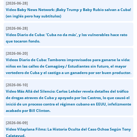
[
2026-06-28
]
Video Baby News Network: ¡Baby Trump y Baby Rubio salvan a Cuba!
(en inglés pero hay subtítulos)
[
2026-06-28
]
Video Diario de Cuba: 'Cuba no da más', y los vulnerables hace rato
que tocaron fondo.
[
2026-06-20
]
Videos Diario de Cuba: Tambores improvisados para ganarse la vida:
niños en las calles de Camagüey./ Estudiantes sin futuro, el mayor
vertedero de Cuba y el castigo a un ganadero por ser buen productor.
[
2026-06-10
]
Video Más Allá del Silencio: Carlos Lehder revela detalles del tráfico
de drogas atraves de Cuba y apoyado por los Castros, lo que causó el
inició de un proceso contra el régimen cubano en EEUU, infelizmente
acabado por Bill Clinton.
[
2026-06-09
]
Video Vilaplana Films: La Historia Oculta del Caso Ochoa Según Tony
Calatayud.