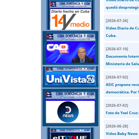
quedó desprotegi
[
2026-07-26
]
Video Diario de Cu
Cuba.
[
2026-07-10
]
Documento Interno:
Ministerio de Sal
[
2026-07-02
]
ASIC propone reco
democrática. Por 
[
2026-07-02
]
Foto de Yoel Cru
[
2026-06-28
]
Video Baby News N