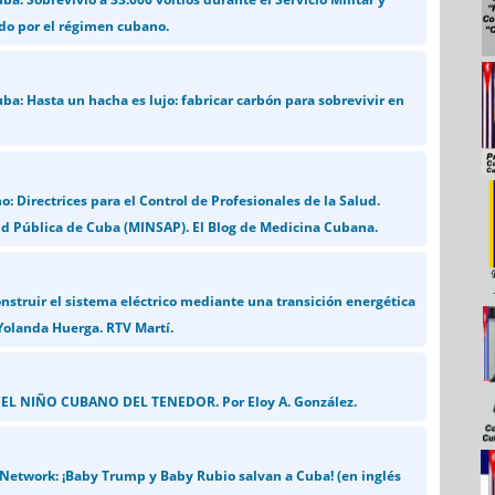
do por el régimen cubano.
ba: Hasta un hacha es lujo: fabricar carbón para sobrevivir en
 Directrices para el Control de Profesionales de la Salud.
ud Pública de Cuba (MINSAP). El Blog de Medicina Cubana.
nstruir el sistema eléctrico mediante una transición energética
Yolanda Huerga. RTV Martí.
z: EL NIÑO CUBANO DEL TENEDOR. Por Eloy A. González.
etwork: ¡Baby Trump y Baby Rubio salvan a Cuba! (en inglés