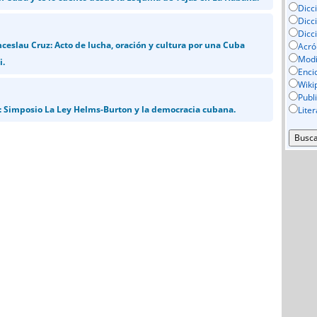
Dicc
Dicc
Dicc
ceslau Cruz: Acto de lucha, oración y cultura por una Cuba
Acró
Mod
i.
Enci
Wiki
Publ
: Simposio La Ley Helms-Burton y la democracia cubana.
Lite