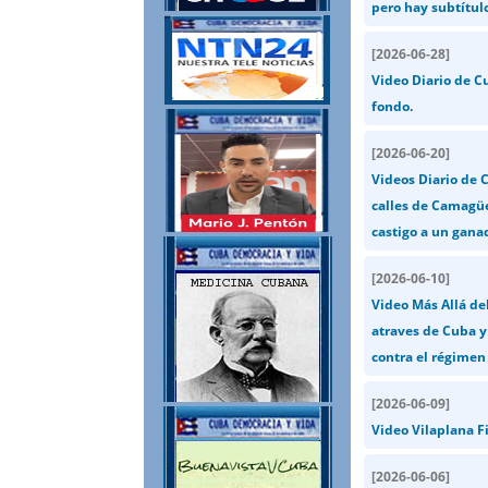
pero hay subtítul
[
2026-06-28
]
Video Diario de C
fondo.
[
2026-06-20
]
Videos Diario de 
calles de Camagüe
castigo a un gana
[
2026-06-10
]
Video Más Allá del
atraves de Cuba y 
contra el régimen
[
2026-06-09
]
Video Vilaplana F
[
2026-06-06
]