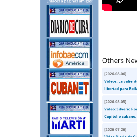
Enlaces a páginas amigas!
Others Ne
[
2026-08-06
]
Videos: La valient
libertad para Roil
[
2026-08-05
]
Video: Silverio Po
Capitolio cubano.
[
2026-07-26
]
Video Diario de Cu