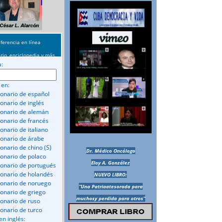
ferencia en línea
rio, enciclopedia y más
a:
 en:
ionario de español
ionario de inglés
ionario de alemán
ionario de francés
onario de italiano
ionario de árabe
ionario de chino (S)
Dr. Médico Oncólogo
ionario de polaco
Eloy A. González
ionario de portugués
ionario de holandés
NUEVO LIBRO:
ionario de noruego
“Una Patriaatesorada para
ionario de griego
muchosy perdida para otros”
ionario de ruso
ionario de turco
en inglés: