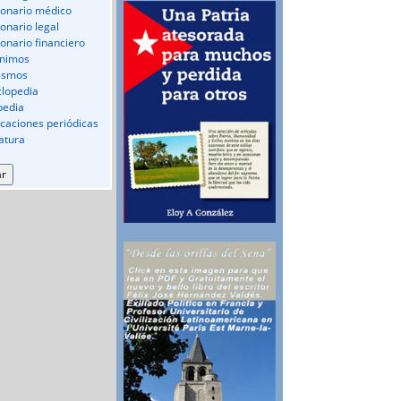
ionario médico
ionario legal
ionario financiero
nimos
ismos
clopedia
pedia
icaciones periódicas
ratura