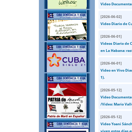
Video Documental d
[
2026-06-02
]
Video Diario de C
[
2026-06-01
]
Videos Diario de 
en La Habana: rast
[
2026-06-01
]
Video en Vivo Dia
1).
[
2026-05-12
]
Video Documental
/Video: Mario Vall
[
2026-05-12
]
Video Yoani Sánch
viven estos días 