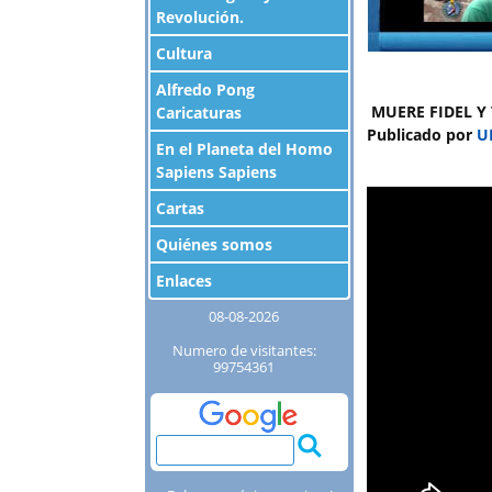
Revolución.
Cultura
Alfredo Pong
MUERE FIDEL Y
Caricaturas
Publicado por
U
En el Planeta del Homo
Sapiens Sapiens
Cartas
Quiénes somos
Enlaces
08-08-2026
Numero de visitantes:
99754361