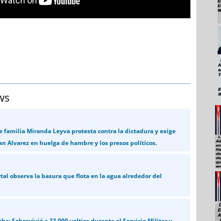
ws
e familia Miranda Leyva protesta contra la dictadura y exige
an Alvarez en huelga de hambre y los presos políticos.
rtal observa la basura que flota en la agua alrededor del
ba: Sobrevivió a 33.000 voltios durante el Servicio Militar y