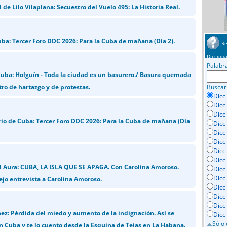
e Lilo Vilaplana: Secuestro del Vuelo 495: La Historia Real.
uba: Tercer Foro DDC 2026: Para la Cuba de mañana (Día 2).
Re
Dicciona
Palabr
Cuba: Holguín - Toda la ciudad es un basurero./ Basura quemada
ro de hartazgo y de protestas.
Buscar
Dicc
Dicc
Dicc
rio de Cuba: Tercer Foro DDC 2026: Para la Cuba de mañana (Día
Dicc
Dicci
Dicc
Dicc
Dicc
 Aura: CUBA, LA ISLA QUE SE APAGA. Con Carolina Amoroso.
Dicc
Dicc
ejo entrevista a Carolina Amoroso.
Dicc
Dicc
Dicc
ez: Pérdida del miedo y aumento de la indignación. Así se
Dicc
Sólo 
en Cuba y te lo cuento desde la Esquina de Tejas en La Habana.