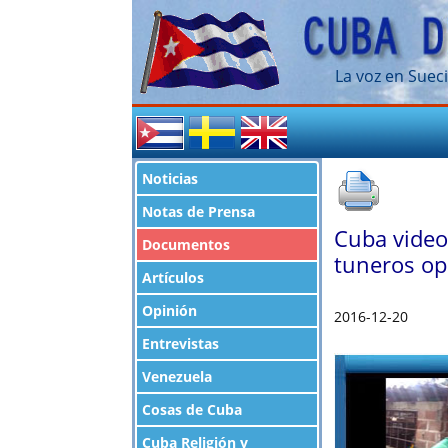
La voz en Sueci
Noticias
Notas de Prensa
Cuba video
Documentos
tuneros op
Artículos
Opinión
2016-12-20
Entrevistas
Venezuela
Cosas de Cuba
Cuba Religión y