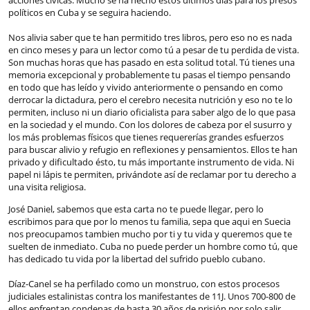
acciones cívicas. Mucho se ha hecho estos últimos días para los presos
políticos en Cuba y se seguira haciendo.
Nos alivia saber que te han permitido tres libros, pero eso no es nada
en cinco meses y para un lector como tú a pesar de tu perdida de vista.
Son muchas horas que has pasado en esta solitud total. Tú tienes una
memoria excepcional y probablemente tu pasas el tiempo pensando
en todo que has leído y vivido anteriormente o pensando en como
derrocar la dictadura, pero el cerebro necesita nutrición y eso no te lo
permiten, incluso ni un diario oficialista para saber algo de lo que pasa
en la sociedad y el mundo. Con los dolores de cabeza por el susurro y
los más problemas físicos que tienes requererías grandes esfuerzos
para buscar alivio y refugio en reflexiones y pensamientos. Ellos te han
privado y dificultado ésto, tu más importante instrumento de vida. Ni
papel ni lápis te permiten, privándote así de reclamar por tu derecho a
una visita religiosa.
José Daniel, sabemos que esta carta no te puede llegar, pero lo
escribimos para que por lo menos tu familia, sepa que aqui en Suecia
nos preocupamos tambien mucho por ti y tu vida y queremos que te
suelten de inmediato. Cuba no puede perder un hombre como tú, que
has dedicado tu vida por la libertad del sufrido pueblo cubano.
Díaz-Canel se ha perfilado como un monstruo, con estos procesos
judiciales estalinistas contra los manifestantes de 11J. Unos 700-800 de
ellos enfrentan condenas de hasta 30 años de prisión por solo salir