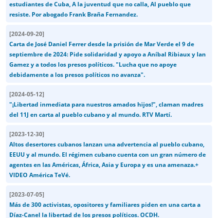
estudiantes de Cuba, A la juventud que no calla, Al pueblo que
resiste. Por abogado Frank Braña Fernandez.
[
2024-09-20
]
Carta de José Daniel Ferrer desde la prisión de Mar Verde el 9 de
septiembre de 2024: Pide solidaridad y apoyo a Aníbal Ribiaux y Ian
Gamez y a todos los presos políticos. "Lucha que no apoye
debidamente a los presos políticos no avanza".
[
2024-05-12
]
"¡Libertad inmediata para nuestros amados hijos!", claman madres
del 11J en carta al pueblo cubano y al mundo. RTV Martí.
[
2023-12-30
]
Altos desertores cubanos lanzan una advertencia al pueblo cubano,
EEUU y al mundo. El régimen cubano cuenta con un gran número de
agentes en las Américas, África, Asia y Europa y es una amenaza.+
VIDEO América TeVé.
[
2023-07-05
]
Más de 300 activistas, opositores y familiares piden en una carta a
Díaz-Canel la libertad de los presos políticos. OCDH.