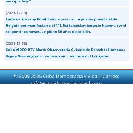
más que hoy."
[
2021-12-19
]
Carta de Yosvany Rosell García preso en la prisión provincial de
Holguín por manifestarse el 11J. Estáenaislamientosin haber visto el
sol por cinco meses. Le piden 30 años de prisión.
[
2021-12-08
]
Cuba VIDEO RTV Martí: Observatorio Cubano de Derechos Humanos
llega a Washington a reunirse con miembros del Congreso.
© 2005-2025 Cuba Democracia y Vida | Correo:
info@cubademocraciayvida.org