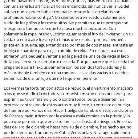
¿Cómo pasarás tú los largos minutos, horas y días en tu celda tapiada,
con una semi luz artificial 24 horas encendida, sin nunca ver la luz del
sol, sin nunca poder hablar con nadie, mismo los carcelarios son
prohibidos hablar contigo?. Un silencio estremecedor, solamente el
ruido de los grillos y los mosquitos. No permiten que te protejas con
mosquitero tampoco, lo que te causa muchas picazones. Con
solamente la ropa interior, ¿cómo aguantarás el frio del invierno? En tu
celda no entró aire fresco y tu tenías que respirar por una pequeña
grieta en la puerta, aguantando eso por mas de dos meses, entraste en
huelga de hambre para exigir cambio de celda. En respuesta a eso,
abrieron una pequeña ventana en la pared de una celda vacia al lado
de la tuya en vez de cambiarte de celda. Porque parece que tu celda fue
preparada para tí exclusivamente con los sonidos torturadores y lo
más probable también con una cámara. Las celdas vacias a tus lados
tienen luz de día, un lujo que no te quieren permitir.
Los viernes te torturan con actos de repudio, el divertimiento macabro
a los que se dedica la dictadura comunista mismo en las prisiones para
exprimir su triumfalismo y odio contra todos los que disienten. En
protesta contra uno de estos actos muy fuerte, tu entraste en huelga
de hambre por varios días. Hacer huelga de hambre en tus condiciones
de úlcera y malnutricion por la escasa y mala comida en la prisión y lo
poco que permiten que envie tu familia, es bastante riesgoso. En estos
días del 1ro de diciembre hasta hoy 10 de diciembre, has hecho ayuno
por los derechos humanos en Cuba, Venezuela y Nicaragua, pidiendo