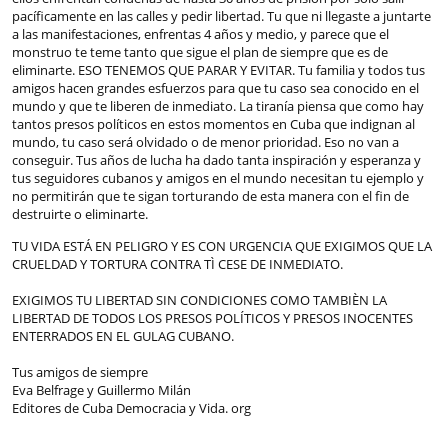
pacíficamente en las calles y pedir libertad. Tu que ni llegaste a juntarte
a las manifestaciones, enfrentas 4 años y medio, y parece que el
monstruo te teme tanto que sigue el plan de siempre que es de
eliminarte. ESO TENEMOS QUE PARAR Y EVITAR. Tu familia y todos tus
amigos hacen grandes esfuerzos para que tu caso sea conocido en el
mundo y que te liberen de inmediato. La tiranía piensa que como hay
tantos presos políticos en estos momentos en Cuba que indignan al
mundo, tu caso será olvidado o de menor prioridad. Eso no van a
conseguir. Tus años de lucha ha dado tanta inspiración y esperanza y
tus seguidores cubanos y amigos en el mundo necesitan tu ejemplo y
no permitirán que te sigan torturando de esta manera con el fin de
destruirte o eliminarte.
TU VIDA ESTÁ EN PELIGRO Y ES CON URGENCIA QUE EXIGIMOS QUE LA
CRUELDAD Y TORTURA CONTRA TÌ CESE DE INMEDIATO.
EXIGIMOS TU LIBERTAD SIN CONDICIONES COMO TAMBIÈN LA
LIBERTAD DE TODOS LOS PRESOS POLÍTICOS Y PRESOS INOCENTES
ENTERRADOS EN EL GULAG CUBANO.
Tus amigos de siempre
Eva Belfrage y Guillermo Milán
Editores de Cuba Democracia y Vida. org