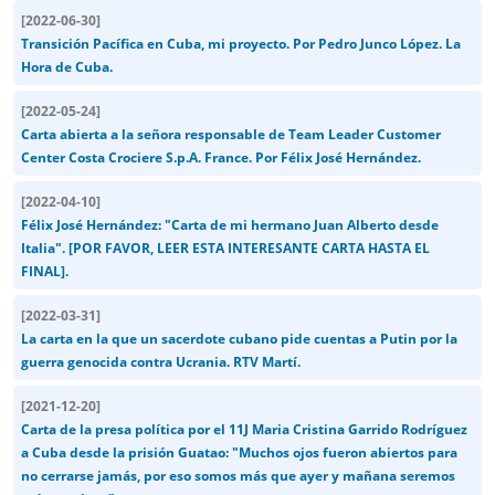
[
2022-06-30
]
Transición Pacífica en Cuba, mi proyecto. Por Pedro Junco López. La
Hora de Cuba.
[
2022-05-24
]
Carta abierta a la señora responsable de Team Leader Customer
Center Costa Crociere S.p.A. France. Por Félix José Hernández.
[
2022-04-10
]
Félix José Hernández: "Carta de mi hermano Juan Alberto desde
Italia". [POR FAVOR, LEER ESTA INTERESANTE CARTA HASTA EL
FINAL].
[
2022-03-31
]
La carta en la que un sacerdote cubano pide cuentas a Putin por la
guerra genocida contra Ucrania. RTV Martí.
[
2021-12-20
]
Carta de la presa política por el 11J Maria Cristina Garrido Rodríguez
a Cuba desde la prisión Guatao: "Muchos ojos fueron abiertos para
no cerrarse jamás, por eso somos más que ayer y mañana seremos