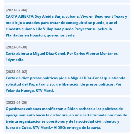
[
2023-07-04
]
CARTA ABIERTA: Soy Aleida Barja, cubana. Vivo en Beaumont Texas y
me dirijo a ustedes para tratar de conseguir si se puede, que el
cineasta cubano Lilo Villaplana pueda Proyectar su película
Plantadas en Houston, queremos verla.
[
2023-04-30
]
Carta abierta a Miguel Díaz-Canel. Por Carlos Alberto Montaner.
14ymedio.
[
2023-03-02
]
Carta de diez presas políticas pide a Miguel Díaz-Canel que atienda
solicitud del Papa Francisco de liberación de presos políticos. Por
Yolanda Huerga. RTV Martí.
[
2023-01-26
]
Opositores cubanos manifiestan a Biden rechazo a las políticas de
apaciguamiento hacia la dictadura, en una carta firmada por más de
treinta organizaciones opositoras y de la sociedad civil, dentro y
fuera de Cuba. RTV Martí.+ VIDEO: entrega de la carta.