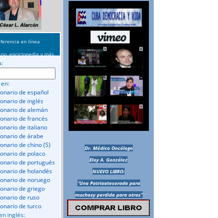
ferencia en línea
rio, enciclopedia y más
a:
 en:
ionario de español
ionario de inglés
ionario de alemán
ionario de francés
onario de italiano
ionario de árabe
ionario de chino (S)
Dr. Médico Oncólogo
ionario de polaco
Eloy A. González
ionario de portugués
ionario de holandés
NUEVO LIBRO:
ionario de noruego
“Una Patriaatesorada para
ionario de griego
muchosy perdida para otros”
ionario de ruso
ionario de turco
en inglés: