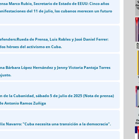
ensa Marco Rubio, Secretario de Estado de EEUU: Cinco años
nifestaciones del 11 de julio, los cubanos merecen un futuro
efenders:Rueda de Prensa, Luis Robles y José Daniel Ferrer:
dos héroes del activismo en Cuba.
ina Bárbara López Hernández y Jenny Victoria Pantoja Torres
njusto.
 de la Cubanidad, sábado 5 de julio de 2025 (Nota de prensa)
 de Antonio Ramos Zuñiga
lix Navarro: "Cuba necesita una transición a la democracia".