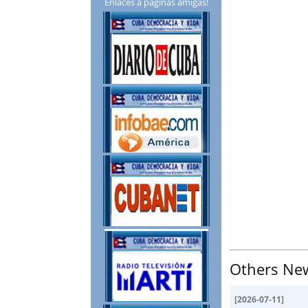
Enlaces a páginas amigas!
Others Ne
[
2026-07-11
]