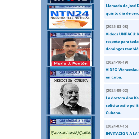
Llamado de José D
quinto día de cerc
[
2025-03-08
]
Videos UNPACU: Me
respeto para toda
domingos también
[
2024-10-19
]
VIDEO Wenceslau C
en Cuba.
[
2024-09-02
]
La doctora Ana Ka
solicita asilo pol
Cubana.
[
2024-07-15
]
INVITACION A LA