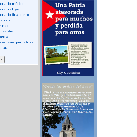
ionario médico
ionario legal
ionario financiero
nimos
ismos
clopedia
pedia
icaciones periódicas
ratura