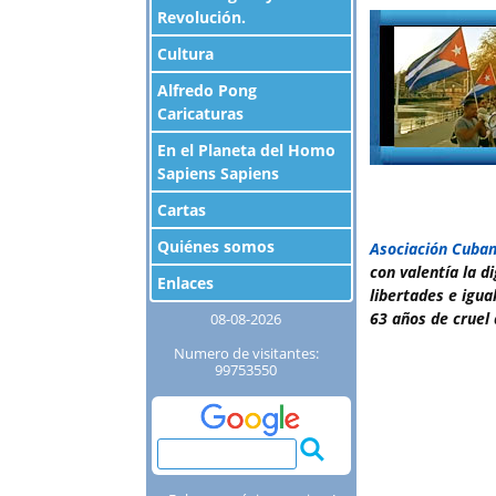
Revolución.
Cultura
Alfredo Pong
Caricaturas
En el Planeta del Homo
Sapiens Sapiens
Cartas
Quiénes somos
Asociación Cuba
con valentía la d
Enlaces
libertades e igua
63 años de cruel 
08-08-2026
Numero de visitantes:
99753550