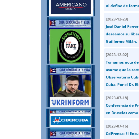
ni define de form
[
2023-12-23
]
José Daniel Ferre
deseamos su libert
Guillermo Milán.
[
2023-12-02
]
Tomamos nota de 
asume que la cart
Observatorio Cub
Cuba. Por el Dr. E
[
2023-07-18
]
Conferencia de Pr
en Bruselas como 
[
2023-07-16
]
CdPrensa: El Encu