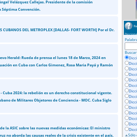
gel Velázquez Callejas. Presidente de la comisión
a Séptima Convención.
Re
S CUBANOS DEL METROPLEX [DALLAS- FORT WORTH] Por el Dr.
Dicciona
Palabr
Buscar
vo Herald: Rueda de prensa el lunes 18 de Marzo, 2024 en
Dicc
Dicc
tuación en Cuba con Carlos Gimenez, Rosa Maria Payá y Ramón
Dicc
Dicc
Dicci
Dicc
Dicc
- Cuba 2024: la rebelión es un derecho constitucional vigente.
Dicc
ano de Militares Objetores de Conciencia - MOC. Cuba Siglo
Dicc
Dicc
Dicc
Dicc
Dicc
e la ASIC sobre las nuevas medidas económicas: El ministro
Dicc
Sólo 
z no aborda las causas reales de la crisis existente en el país,