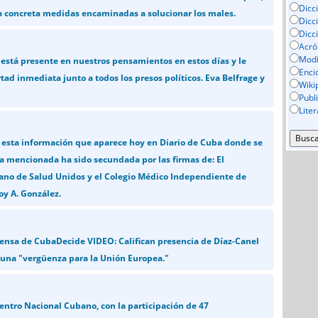
Dicc
a concreta medidas encaminadas a solucionar los males.
Dicc
Dicc
Acró
Mod
r está presente en nuestros pensamientos en estos días y le
Enci
ad inmediata junto a todos los presos políticos. Eva Belfrage y
Wiki
Publ
Lite
esta información que aparece hoy en Diario de Cuba donde se
a mencionada ha sido secundada por las firmas de: El
ano de Salud Unidos y el Colegio Médico Independiente de
loy A. González.
ensa de CubaDecide VIDEO: Califican presencia de Díaz-Canel
una "vergüenza para la Unión Europea."
entro Nacional Cubano, con la participación de 47