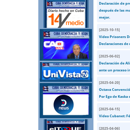
Declaración de pr
después de las ma
mejor.
[
2025-10-15
]
Video Prisoners D
Declaraciones de 
[
2025-06-02
]
Declaración de Al
ante un proceso i
[
2025-04-20
]
Octava Convención
Por Ego de Kaska
[
2025-04-15
]
Video Cubanet: Fé
[
2025-04-06
]