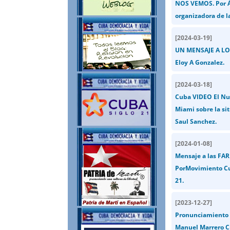
NOS VEMOS. Por Án
organizadora de l
[
2024-03-19
]
UN MENSAJE A LO
Eloy A Gonzalez.
[
2024-03-18
]
Cuba VIDEO El Nue
Miami sobre la si
Saul Sanchez.
[
2024-01-08
]
Mensaje a las FAR 
PorMovimiento Cub
21.
[
2023-12-27
]
Pronunciamiento d
Manuel Marrero Cru