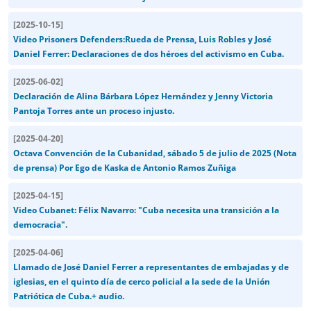
[
2025-10-15
]
Video Prisoners Defenders:Rueda de Prensa, Luis Robles y José
Daniel Ferrer: Declaraciones de dos héroes del activismo en Cuba.
[
2025-06-02
]
Declaración de Alina Bárbara López Hernández y Jenny Victoria
Pantoja Torres ante un proceso injusto.
[
2025-04-20
]
Octava Convención de la Cubanidad, sábado 5 de julio de 2025 (Nota
de prensa) Por Ego de Kaska de Antonio Ramos Zuñiga
[
2025-04-15
]
Video Cubanet: Félix Navarro: "Cuba necesita una transición a la
democracia".
[
2025-04-06
]
Llamado de José Daniel Ferrer a representantes de embajadas y de
iglesias, en el quinto día de cerco policial a la sede de la Unión
Patriótica de Cuba.+ audio.