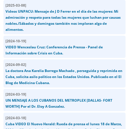
[
2025-03-08
]
Videos UNPACU: Mensaje de J D Ferrer en el día de las mujeres: Mi
admiración y respeto para todas las mujeres que luchan por causas
nobles./Sábados y domingos también nos imploran algo de
alimentos.
[
2024-10-19
]
VIDEO Wenceslau Cruz: Conferencia de Prensa - Panel de
Información sobre Crisis en Cuba.
[
2024-09-02
]
La doctora Ana Karelia Borrego Machado , perseguida y reprimida en
Cuba, solicita asilo político en los Estados Unidos. Publicado en el El
Blog de Medicina Cubana.
[
2024-03-19
]
UN MENSAJE A LOS CUBANOS DEL METROPLEX [DALLAS- FORT
WORTH] Por el Dr. Eloy A Gonzalez.
[
2024-03-18
]
Cuba VIDEO El Nuevo Herald: Rueda de prensa el lunes 18 de Marzo,