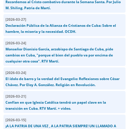
Recordemos al Cristo combativo durante la Semana Santa. Por Julio
M. Shiling. Patria de Martí.
[
2026-03-27
]
Declaración Pública de la Alianza de Cristianos de Cuba: Sobre el
hambre, la miseria y la necesidad. OCDH.
[
2026-03-24
]
Monseñor Dionisio García, arzobispo de Santiago de Cuba, pide
cambios en Cuba, "porque el bien del pueblo va por encima de
cualquier otra cosa". RTV Martí.
[
2026-03-24
]
El ídolo de barro y la verdad del Evangelio: Reflexiones sobre César
Chávez. Por Eloy A. González. Religión en Revolución.
[
2026-03-21
]
Confían en que Iglesia Católica tendrá un papel clave en la
transición en Cuba. RTV Martí. + video.
[
2026-03-15
]
¡A LA PATRIA DE UNA VEZ , A LA PATRIA SIEMPRE! UN LLAMADO A