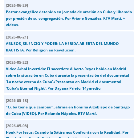
[
2026-06-29
]
Pastor evangélico detenido en jornada de oración en Cuba y liberado
por presión de su congregación. Por Ariane González. RTV Martí. +
videos.
[
2026-06-21
]
ABUSOS, SILENCIO Y PODER: LA HERIDA ABIERTA DEL MUNDO
BAUTISTA. Por Religión en Revolución.
[
2026-05-22
]
Video Arbol Invertido: El sacerdote Alberto Reyes habla en Madrid
sobre la situación en Cuba durante la presentación del documental
'La noche eterna de Cuba'./Presentan en Madrid el documental
'Cuba’s Eternal Night'. Por Dayana Prieto. 14ymedio.
[
2026-05-18
]
"Cuba tiene que cambiar", afirma en homilía Arzobispo de Santiago
de Cuba (VIDEO). Por Rolando Nápoles. RTV Martí.
[
2026-05-08
]
Honk For Jesus: Cuando la Sátira nos Confronta con la Realidad. Por