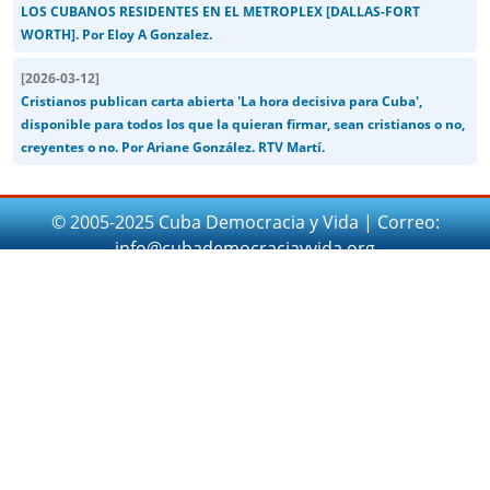
LOS CUBANOS RESIDENTES EN EL METROPLEX [DALLAS-FORT
WORTH]. Por Eloy A Gonzalez.
[
2026-03-12
]
Cristianos publican carta abierta 'La hora decisiva para Cuba',
disponible para todos los que la quieran firmar, sean cristianos o no,
creyentes o no. Por Ariane González. RTV Martí.
© 2005-2025 Cuba Democracia y Vida | Correo:
info@cubademocraciayvida.org