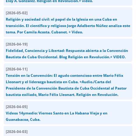
Eloy A. González. Religión en Revolución.+ video.
[
2026-05-02
]
Religión y sociedad civil: el papel de la Iglesia en una Cuba en
transición. El científico y religioso Jorge Adalberto Núñez analiza este
tema. Por Camila Acosta. Cubanet. + Video.
[
2026-04-19
]
Fidelidad, Conciencia y Libertad: Respuesta abierta a la Convención
Bautista de Cuba Occidental. Blog Religión en Revolución.+ VIDEO.
[
2026-04-11
]
Tensión en la Convención: El agudo contencioso entre Mario Félix
Lleonart y el liderazgo bautista en Cuba. +Audio./Carta del
Presidente de la Convención Bautista de Cuba Occidental al Pastor
bautista exiliado, Mario Félix Lleonart. Religión en Revolución.
[
2026-04-05
]
Videos 14ymedio: Viernes Santo en La Habana Vieja y en
Guanabacoa, Cuba.
[
2026-04-03
]