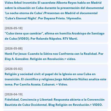
Video Arbol Invertido: El sacerdote Alberto Reyes habla en Madrid
sobre la situación en Cuba durante la presentación del documental
'La noche eterna de Cuba'./Presentan en Madrid el documental
'Cuba’s Eternal Night'. Por Dayana Prieto. 14ymedio.
[
2026-05-18
]
"Cuba tiene que cambiar", afirma en homilía Arzobispo de Santiago
de Cuba (VIDEO). Por Rolando Nápoles. RTV Martí.
[
2026-05-08
]
Honk For Jesus: Cuando la Sátira nos Confronta con la Realidad. Por
Eloy A. González. Religión en Revolución.+ video.
[
2026-05-02
]
Religión y sociedad civil: el papel de la Iglesia en una Cuba en
transición. El científico y religioso Jorge Adalberto Núñez analiza este
tema. Por Camila Acosta. Cubanet. + Video.
[
2026-04-19
]
Fidelidad, Conciencia y Libertad: Respuesta abierta a la Convención
Bautista de Cuba Occidental. Blog Religión en Revolución.+ VIDEO.