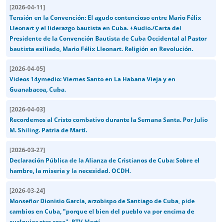
[
2026-04-11
]
Tensión en la Convención: El agudo contencioso entre Mario Félix
Lleonart y el liderazgo bautista en Cuba. +Audio./Carta del
Presidente de la Convención Bautista de Cuba Occidental al Pastor
bautista exiliado, Mario Félix Lleonart. Religión en Revolución.
[
2026-04-05
]
Videos 14ymedio: Viernes Santo en La Habana Vieja y en
Guanabacoa, Cuba.
[
2026-04-03
]
Recordemos al Cristo combativo durante la Semana Santa. Por Julio
M. Shiling. Patria de Martí.
[
2026-03-27
]
Declaración Pública de la Alianza de Cristianos de Cuba: Sobre el
hambre, la miseria y la necesidad. OCDH.
[
2026-03-24
]
Monseñor Dionisio García, arzobispo de Santiago de Cuba, pide
cambios en Cuba, "porque el bien del pueblo va por encima de
cualquier otra cosa". RTV Martí.