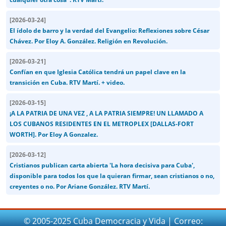
[
2026-03-24
]
El ídolo de barro y la verdad del Evangelio: Reflexiones sobre César
Chávez. Por Eloy A. González. Religión en Revolución.
[
2026-03-21
]
Confían en que Iglesia Católica tendrá un papel clave en la
transición en Cuba. RTV Martí. + video.
[
2026-03-15
]
¡A LA PATRIA DE UNA VEZ , A LA PATRIA SIEMPRE! UN LLAMADO A
LOS CUBANOS RESIDENTES EN EL METROPLEX [DALLAS-FORT
WORTH]. Por Eloy A Gonzalez.
[
2026-03-12
]
Cristianos publican carta abierta 'La hora decisiva para Cuba',
disponible para todos los que la quieran firmar, sean cristianos o no,
creyentes o no. Por Ariane González. RTV Martí.
© 2005-2025 Cuba Democracia y Vida | Correo: