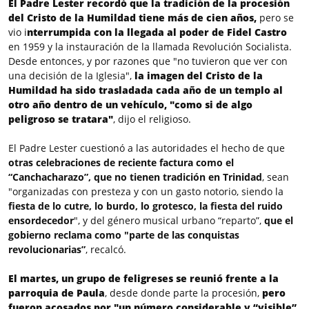
El Padre Lester recordó que la tradición de la procesión
del Cristo de la Humildad tiene más de cien años,
pero se
vio i
nterrumpida con la llegada al poder de Fidel Castro
en 1959 y la instauración de la llamada Revolución Socialista.
Desde entonces, y por razones que "no tuvieron que ver con
una decisión de la Iglesia",
la imagen del Cristo de la
Humildad ha sido trasladada cada año de un templo al
otro año dentro de un vehículo, "como si de algo
peligroso se tratara"
, dijo el religioso.
El Padre Lester cuestionó a las autoridades el hecho de que
otras celebraciones de reciente factura como el
“Canchacharazo”, que no tienen tradición en Trinidad
, sean
"organizadas con presteza y con un gasto notorio, siendo la
fiesta de lo cutre, lo burdo, lo grotesco, la fiesta del ruido
ensordecedor
", y del género musical urbano “reparto”,
que el
gobierno reclama como "parte de las conquistas
revolucionarias”
, recalcó.
El martes, un grupo de feligreses se reunió frente a la
parroquia de Paula
, desde donde parte la procesión,
pero
fueron acosados por "un número considerable y “visible”