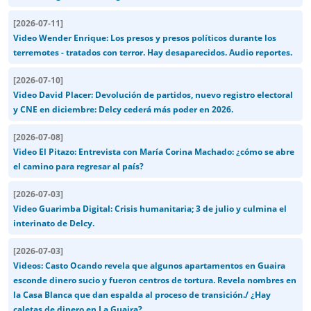
[
2026-07-11
]
Video Wender Enrique: Los presos y presos políticos durante los
terremotes - tratados con terror. Hay desaparecidos. Audio reportes.
[
2026-07-10
]
Video David Placer: Devolución de partidos, nuevo registro electoral
y CNE en diciembre: Delcy cederá más poder en 2026.
[
2026-07-08
]
Video El Pitazo: Entrevista con María Corina Machado: ¿cómo se abre
el camino para regresar al país?
[
2026-07-03
]
Video Guarimba Digital: Crisis humanitaria; 3 de julio y culmina el
interinato de Delcy.
[
2026-07-03
]
Videos: Casto Ocando revela que algunos apartamentos en Guaira
esconde dinero sucio y fueron centros de tortura. Revela nombres en
la Casa Blanca que dan espalda al proceso de transición./ ¿Hay
caletas de dinero en La Guaira?