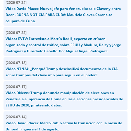
[
2026-07-24
]
Video David Placer: Nuevo jefe para Venezuela: sale Claver y entra
Deen. BUENA NOTICIA PARA CUBA: Mauricio Claver-Carone se
ocupará de Cuba.
[
2026-07-22
]
Videos EVTV: Entrevista a Martín Rodil, experto en crímen
organizado y control de tráfico, sobre EEUU y Maduro, Delcy y Jorge
Rodríguez y Diosdado Cabello. Por Miguel Ángel Rodríguez.
[
2026-07-18
]
Video NTN24: ¿Por qué Trump desclasificó documentos de la CIA
sobre trampas del chavismo para seguir en el poder?
[
2026-07-17
]
Video DNews: Trump denuncia manipulación de elecciones en
Venezuela e injerencia de China en las elecciones presidenciales de
EEUU de 2020, pirateando datos.
[
2026-07-14
]
Video David Placer: Marco Rubio activa la transición con la mesa de
Dinorah Figuera el 1 de agosto.