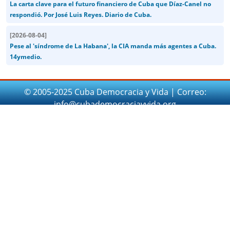
La carta clave para el futuro financiero de Cuba que Díaz-Canel no
respondió. Por José Luis Reyes. Diario de Cuba.
[
2026-08-04
]
Pese al 'síndrome de La Habana', la CIA manda más agentes a Cuba.
14ymedio.
© 2005-2025 Cuba Democracia y Vida | Correo:
info@cubademocraciayvida.org