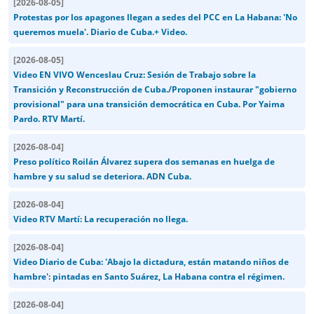
[
2026-08-05
]
Protestas por los apagones llegan a sedes del PCC en La Habana: 'No
queremos muela'. Diario de Cuba.+ Video.
[
2026-08-05
]
Video EN VIVO Wenceslau Cruz: Sesión de Trabajo sobre la
Transición y Reconstrucción de Cuba./Proponen instaurar "gobierno
provisional" para una transición democrática en Cuba. Por Yaima
Pardo. RTV Martí.
[
2026-08-04
]
Preso político Roilán Álvarez supera dos semanas en huelga de
hambre y su salud se deteriora. ADN Cuba.
[
2026-08-04
]
Video RTV Martí: La recuperación no llega.
[
2026-08-04
]
Video Diario de Cuba: 'Abajo la dictadura, están matando niños de
hambre': pintadas en Santo Suárez, La Habana contra el régimen.
[
2026-08-04
]