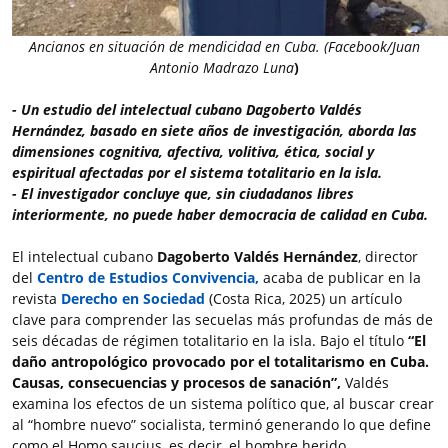
Ancianos en situación de mendicidad en Cuba. (Facebook/Juan
Antonio Madrazo Lu
na
)
- Un estudio del intelectual cubano Dagoberto Valdés
Hernández, basado en siete años de investigación, aborda las
dimensiones cognitiva, afectiva, volitiva, ética, social y
espiritual afectadas por el sistema totalitario en la isla.
- El investigador concluye que, sin ciudadanos libres
interiormente, no puede haber democracia de calidad en Cuba.
El intelectual cubano
Dagoberto Valdés Hernández
, director
del
Centro de Estudios Convivencia,
acaba de publicar en la
revista
Derecho en Sociedad
(Costa Rica, 2025) un artículo
clave para comprender las secuelas más profundas de más de
seis décadas de régimen totalitario en la isla. Bajo el título
“El
daño antropológico provocado por el totalitarismo en Cuba.
Causas, consecuencias y procesos de sanación”,
Valdés
examina los efectos de un sistema político que, al buscar crear
al “hombre nuevo” socialista, terminó generando lo que define
como el Homo saucius, es decir, el hombre herido.