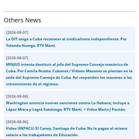
Others News
[
2026-08-07
]
La OIT exige a Cuba reconocer al sindicalismo independiente. Por
Yolanda Huerga. RTV Martí.
[
2026-08-07
]
MINJUS intenta destituir al jefe del Supremo Consejo masónico de
Cuba. Por Camila Acosta. Cubanet./ Videos: Masones se plantan en la
sede del Supremo Consejo de Cuba. Así responden los masones a las
intromisiones de el régimen.
[
2026-08-06
]
Washington anuncia nuevas sanciones contra La Habana; incluye a
López Miera y Legrá Sotolongo. RTV Martí. + Video Mario J Pentón.
[
2026-08-06
]
Video UNPACU: El Caney, Santiago de Cuba: No le pagan el mísero
salario a los trabajadores de Educación.