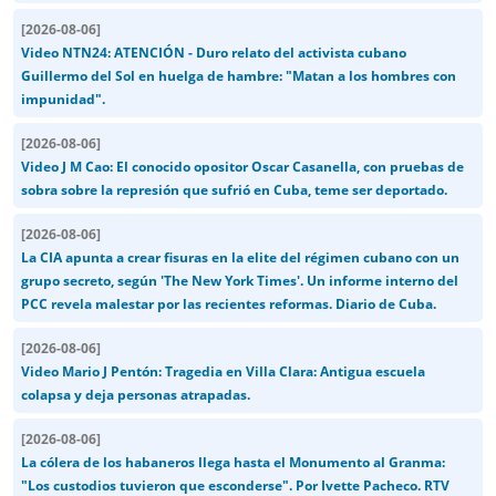
[
2026-08-06
]
Video NTN24: ATENCIÓN - Duro relato del activista cubano
Guillermo del Sol en huelga de hambre: "Matan a los hombres con
impunidad".
[
2026-08-06
]
Video J M Cao: El conocido opositor Oscar Casanella, con pruebas de
sobra sobre la represión que sufrió en Cuba, teme ser deportado.
[
2026-08-06
]
La CIA apunta a crear fisuras en la elite del régimen cubano con un
grupo secreto, según 'The New York Times'. Un informe interno del
PCC revela malestar por las recientes reformas. Diario de Cuba.
[
2026-08-06
]
Video Mario J Pentón: Tragedia en Villa Clara: Antigua escuela
colapsa y deja personas atrapadas.
[
2026-08-06
]
La cólera de los habaneros llega hasta el Monumento al Granma:
"Los custodios tuvieron que esconderse". Por Ivette Pacheco. RTV