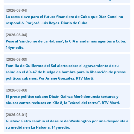
[
2026-08-04
]
La carta clave para el futuro financiero de Cuba que Díaz-Canel no
respondió. Por José Luis Reyes. Diario de Cuba.
[
2026-08-04
]
Pese al 'síndrome de La Habana', la CIA manda más agentes a Cuba.
14ymedio.
[
2026-08-03
]
Familia de Guillermo del Sol alerta sobre el agravamiento de su
salud en el día 47 de huelga de hambre para la liberación de presos
políticos cubanos. Por Ariane González. RTV Martí.
[
2026-08-03
]
El preso político cubano Dixán Gaínza Moré denuncia torturas y
abusos contra reclusos en Kilo 8, la "cárcel del terror". RTV Martí.
[
2026-08-01
]
Gustavo Petro cambia el desaire de Washington por una despedida a
su medida en La Habana. 14ymedio.