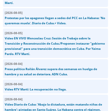
Martí.
[
2026-08-05
]
Protestas por los apagones llegan a sedes del PCC en La Habana: 'No
queremos muela'. Diario de Cuba.+ Video.
[
2026-08-05
]
Video EN VIVO Wenceslau Cruz: Sesión de Trabajo sobre la
Transición y Reconstrucción de Cuba./Proponen instaurar "gobierno
provisional" para una transición democrática en Cuba. Por Yaima
Pardo. RTV Martí.
[
2026-08-04
]
Preso político Roilán Álvarez supera dos semanas en huelga de
hambre y su salud se deteriora. ADN Cuba.
[
2026-08-04
]
Video RTV Martí: La recuperación no llega.
[
2026-08-04
]
Video Diario de Cuba: 'Abajo la dictadura, están matando niños de
hambre': pintadas en Santo Suárez, La Habana contra el régimen.