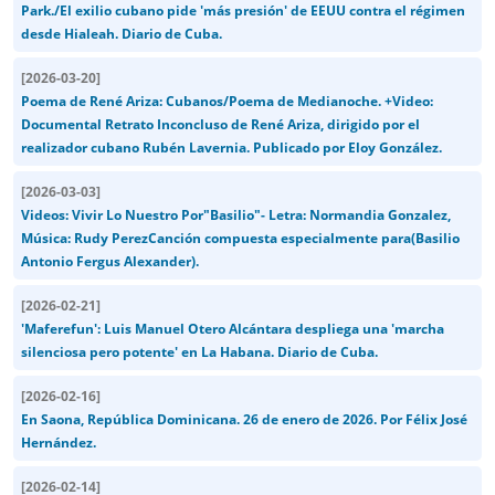
Park./El exilio cubano pide 'más presión' de EEUU contra el régimen
desde Hialeah. Diario de Cuba.
[
2026-03-20
]
Poema de René Ariza: Cubanos/Poema de Medianoche. +Video:
Documental Retrato Inconcluso de René Ariza, dirigido por el
realizador cubano Rubén Lavernia. Publicado por Eloy González.
[
2026-03-03
]
Videos: Vivir Lo Nuestro Por"Basilio"- Letra: Normandia Gonzalez,
Música: Rudy PerezCanción compuesta especialmente para(Basilio
Antonio Fergus Alexander).
[
2026-02-21
]
'Maferefun': Luis Manuel Otero Alcántara despliega una 'marcha
silenciosa pero potente' en La Habana. Diario de Cuba.
[
2026-02-16
]
En Saona, República Dominicana. 26 de enero de 2026. Por Félix José
Hernández.
[
2026-02-14
]