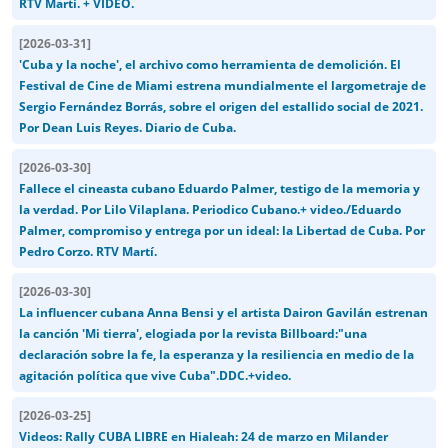
RTV Martí. + VIDEO.
[
2026-03-31
]
'Cuba y la noche', el archivo como herramienta de demolición. El
Festival de Cine de Miami estrena mundialmente el largometraje de
Sergio Fernández Borrás, sobre el origen del estallido social de 2021.
Por Dean Luis Reyes. Diario de Cuba.
[
2026-03-30
]
Fallece el cineasta cubano Eduardo Palmer, testigo de la memoria y
la verdad. Por Lilo Vilaplana. Periodico Cubano.+ video./Eduardo
Palmer, compromiso y entrega por un ideal: la Libertad de Cuba. Por
Pedro Corzo. RTV Martí.
[
2026-03-30
]
La influencer cubana Anna Bensi y el artista Dairon Gavilán estrenan
la canción 'Mi tierra', elogiada por la revista Billboard:"una
declaración sobre la fe, la esperanza y la resiliencia en medio de la
agitación política que vive Cuba".DDC.+video.
[
2026-03-25
]
Videos: Rally CUBA LIBRE en Hialeah: 24 de marzo en Milander