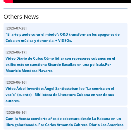
Others News
[
2026-07-28
]
"El arte puede curar el miedo": O&D transforman los apagones de
Cuba en música y denuncia. + VIDEOs.
[
2026-06-17
]
Video Diario de Cuba: Cómo lidiar con represores cubanos en el
exilio: esto se cuestiona Ricardo Bacallao en una película.Por
Mauricio Mendoza Navarro.
[
2026-06-16
]
Video Árbol Invertido: Ángel Santiesteban lee "La sonrisa en el
vacío" (cuento) - Biblioteca de Literatura Cubana en voz de sus
autores.
[
2026-06-16
]
Camila Acosta convierte años de cobertura desde La Habana en un
libro galardonado. Por Carlos Armando Cabrera. Diario Las Americas.