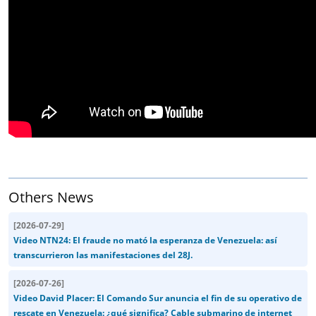
Others News
[
2026-07-29
]
Video NTN24: El fraude no mató la esperanza de Venezuela: así
transcurrieron las manifestaciones del 28J.
[
2026-07-26
]
Video David Placer: El Comando Sur anuncia el fin de su operativo de
rescate en Venezuela: ¿qué significa? Cable submarino de internet