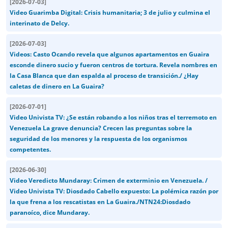
[
2026-07-03
]
Video Guarimba Digital: Crisis humanitaria; 3 de julio y culmina el
interinato de Delcy.
[
2026-07-03
]
Videos: Casto Ocando revela que algunos apartamentos en Guaira
esconde dinero sucio y fueron centros de tortura. Revela nombres en
la Casa Blanca que dan espalda al proceso de transición./ ¿Hay
caletas de dinero en La Guaira?
[
2026-07-01
]
Video Univista TV: ¿Se están robando a los niños tras el terremoto en
Venezuela La grave denuncia? Crecen las preguntas sobre la
seguridad de los menores y la respuesta de los organismos
competentes.
[
2026-06-30
]
Video Veredicto Mundaray: Crimen de exterminio en Venezuela. /
Video Univista TV: Diosdado Cabello expuesto: La polémica razón por
la que frena a los rescatistas en La Guaira./NTN24:Diosdado
paranoíco, dice Mundaray.