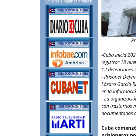
Enlaces a páginas amigas!
Pr
-Cuba inicia 202
registrar 18 nu
12 detenciones e
- Prisoner Defe
Lázaro García R
en la información
- La organizació
con trastornos 
documentados de
Cuba comenzó 
prisioneros pol