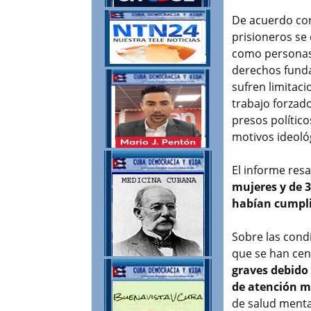
De acuerdo con 
prisioneros se 
como personas e
derechos fund
sufren limitaci
trabajo forzado
presos polític
motivos ideoló
El informe res
mujeres y de 
habían cumpli
Sobre las cond
que se han ce
graves debido 
de atención m
de salud mental