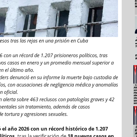
esos tras las rejas en una prisión en Cuba
6 con un récord de 1.207 prisioneros políticos, tras
evos casos en enero y un promedio mensual superior a
n el último año.
nders denunció en su informe la muerte bajo custodia de
íos, con acusaciones de negligencia médica y anomalías
 oficial.
n alerta sobre 463 reclusos con patologías graves y 42
mentales sin tratamiento, además de casos
 tortura y agresiones sexuales.
el año 2026 con un récord histórico de 1.207
íticos,
tras la verificación de
18 nuevos casos en