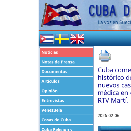
La voz en Sueci
Noticias
Notas de Prensa
Cuba comen
Documentos
histórico d
Artículos
nuevos cas
Opinión
médica en 
RTV Martí.
Entrevistas
Venezuela
2026-02-06
Cosas de Cuba
Cuba Religión y