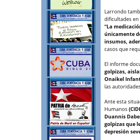
Larrondo tambié
dificultades en
“La medicació
únicamente del
insumos, ade
casos que requ
El informe do
golpizas, aisl
Onaikel Infan
las autoridades
Ante esta situ
Humanos
(CID
Duannis Dabel
golpizas que l
depresión sev