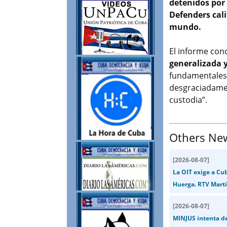
detenidos por 
Defenders cali
mundo.
El informe con
generalizada 
fundamentales 
desgraciadamen
custodia”.
Others Ne
[
2026-08-07
]
La OIT exige a Cu
Huerga. RTV Martí
[
2026-08-07
]
MINJUS intenta de