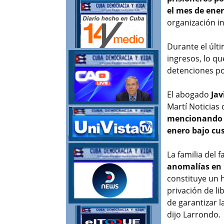
el mes de ener
organización i
Durante el últi
ingresos, lo q
detenciones po
El abogado
Jav
Martí Noticias
mencionando fu
enero bajo cu
La familia del 
anomalías en l
constituye un h
privación de li
de garantizar l
dijo Larrondo.