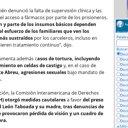
n denunció la falta de supervisión clínica y las
 el acceso a fármacos por parte de los prisioneros.
n y parte de los insumos básicos dependen
Re
 esfuerzo de los familiares que ven los
Dicciona
Palabr
más sustraídos
por los carceleros, incluso en
ieren tratamiento continuo”, dijo.
Buscar
Dicc
cumenta además c
asos de tortura, incluyendo
Dicc
Dicc
amiento en celdas de castigo
y, en el caso de
Dicc
te Abreu, agresiones sexuales
bajo mandato de
Dicci
.
Dicc
Dicc
Dicc
ación, la Comisión Interamericana de Derechos
Dicc
H) otorgó medidas cautelares
a favor
del preso
Dicc
Dicc
 León Taboada y su madre, tras denuncias de
Dicc
e provocaron pérdida de visión y un cuadro de
Dicc
era.
Dicc
Sólo 