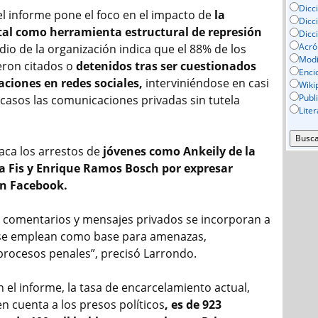
Dicc
el informe pone el foco en el impacto de
la
Dicc
ital como herramienta estructural de represión
Dicc
Acró
dio de la organización indica que el 88% de los
Mod
eron citados o
detenidos tras ser cuestionados
Enci
aciones en redes sociales,
interviniéndose en casi
Wiki
Publ
 casos las comunicaciones privadas sin tutela
Lite
taca los arrestos de
jóvenes como Ankeily de la
a Fis y Enrique Ramos Bosch por expresar
n Facebook.
, comentarios y mensajes privados se incorporan a
 se emplean como base para amenazas,
procesos penales”, precisó Larrondo.
 el informe, la tasa de encarcelamiento actual,
n cuenta a los presos políticos
, es de 923