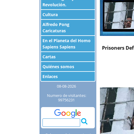
Revolución.
Cultura
Alfredo Pong
Caricaturas
En el Planeta del Homo
Sapiens Sapiens
Prisoners Def
Cartas
Quiénes somos
Enlaces
08-08-2026
Numero de visitantes:
99756231