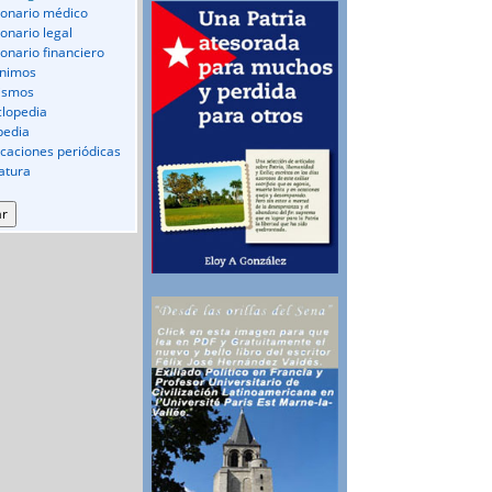
ionario médico
ionario legal
ionario financiero
nimos
ismos
clopedia
pedia
icaciones periódicas
ratura