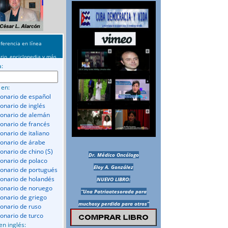
ferencia en línea
rio, enciclopedia y más
a:
 en:
ionario de español
ionario de inglés
ionario de alemán
ionario de francés
onario de italiano
ionario de árabe
ionario de chino (S)
Dr. Médico Oncólogo
ionario de polaco
Eloy A. González
ionario de portugués
ionario de holandés
NUEVO LIBRO:
ionario de noruego
“Una Patriaatesorada para
ionario de griego
muchosy perdida para otros”
ionario de ruso
ionario de turco
en inglés: