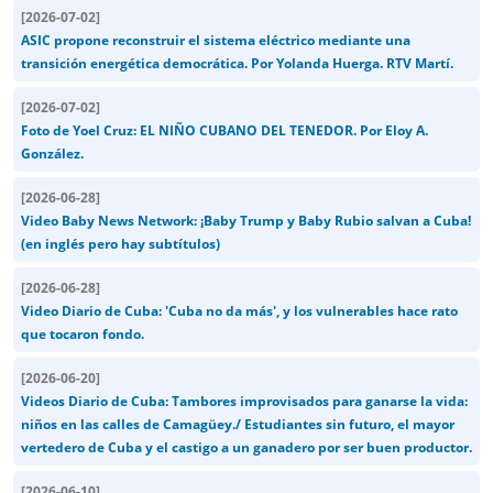
[
2026-07-02
]
ASIC propone reconstruir el sistema eléctrico mediante una
transición energética democrática. Por Yolanda Huerga. RTV Martí.
[
2026-07-02
]
Foto de Yoel Cruz: EL NIÑO CUBANO DEL TENEDOR. Por Eloy A.
González.
[
2026-06-28
]
Video Baby News Network: ¡Baby Trump y Baby Rubio salvan a Cuba!
(en inglés pero hay subtítulos)
[
2026-06-28
]
Video Diario de Cuba: 'Cuba no da más', y los vulnerables hace rato
que tocaron fondo.
[
2026-06-20
]
Videos Diario de Cuba: Tambores improvisados para ganarse la vida:
niños en las calles de Camagüey./ Estudiantes sin futuro, el mayor
vertedero de Cuba y el castigo a un ganadero por ser buen productor.
[
2026-06-10
]