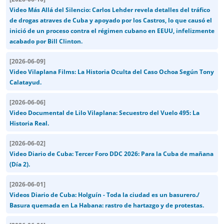
Video Más Allá del Silencio: Carlos Lehder revela detalles del tráfico
de drogas atraves de Cuba y apoyado por los Castros, lo que causó el
inició de un proceso contra el régimen cubano en EEUU, infelizmente
acabado por Bill Clinton.
[
2026-06-09
]
Video Vilaplana Films: La Historia Oculta del Caso Ochoa Según Tony
Calatayud.
[
2026-06-06
]
Video Documental de Lilo Vilaplana: Secuestro del Vuelo 495: La
Historia Real.
[
2026-06-02
]
Video Diario de Cuba: Tercer Foro DDC 2026: Para la Cuba de mañana
(Día 2).
[
2026-06-01
]
Videos Diario de Cuba: Holguín - Toda la ciudad es un basurero./
Basura quemada en La Habana: rastro de hartazgo y de protestas.