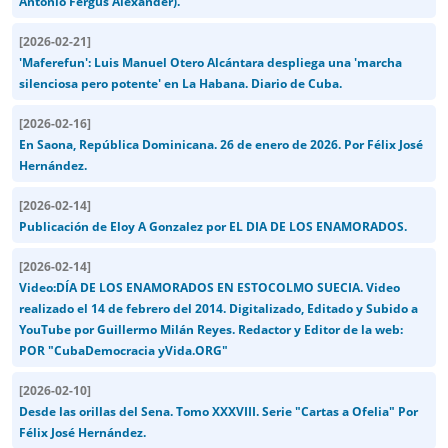
Antonio Fergus Alexander).
[
2026-02-21
]
'Maferefun': Luis Manuel Otero Alcántara despliega una 'marcha
silenciosa pero potente' en La Habana. Diario de Cuba.
[
2026-02-16
]
En Saona, República Dominicana. 26 de enero de 2026. Por Félix José
Hernández.
[
2026-02-14
]
Publicación de Eloy A Gonzalez por EL DIA DE LOS ENAMORADOS.
[
2026-02-14
]
Video:DÍA DE LOS ENAMORADOS EN ESTOCOLMO SUECIA. Video
realizado el 14 de febrero del 2014. Digitalizado, Editado y Subido a
YouTube por Guillermo Milán Reyes. Redactor y Editor de la web:
POR "CubaDemocracia yVida.ORG"
[
2026-02-10
]
Desde las orillas del Sena. Tomo XXXVIII. Serie "Cartas a Ofelia" Por
Félix José Hernández.