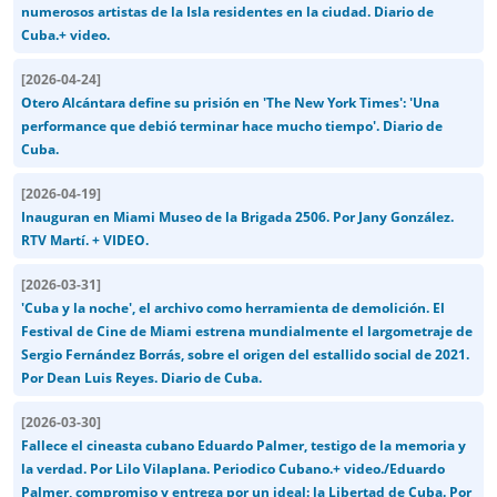
numerosos artistas de la Isla residentes en la ciudad. Diario de
Cuba.+ video.
[
2026-04-24
]
Otero Alcántara define su prisión en 'The New York Times': 'Una
performance que debió terminar hace mucho tiempo'. Diario de
Cuba.
[
2026-04-19
]
Inauguran en Miami Museo de la Brigada 2506. Por Jany González.
RTV Martí. + VIDEO.
[
2026-03-31
]
'Cuba y la noche', el archivo como herramienta de demolición. El
Festival de Cine de Miami estrena mundialmente el largometraje de
Sergio Fernández Borrás, sobre el origen del estallido social de 2021.
Por Dean Luis Reyes. Diario de Cuba.
[
2026-03-30
]
Fallece el cineasta cubano Eduardo Palmer, testigo de la memoria y
la verdad. Por Lilo Vilaplana. Periodico Cubano.+ video./Eduardo
Palmer, compromiso y entrega por un ideal: la Libertad de Cuba. Por