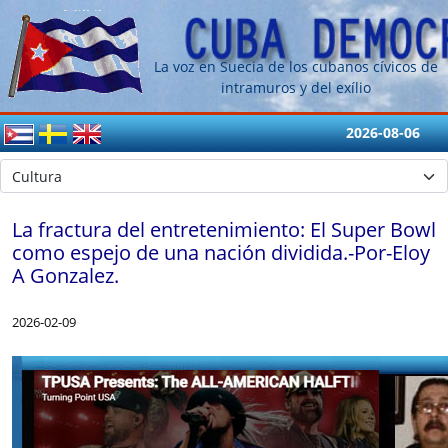
La voz en Suecia de los cubanos cívicos de
intramuros y del exílio
2026-08-06
La fractura del entretenimiento: El Super Bowl
como espejo de una nación dividida.-Por-Eloy
A Gonzalez.
2026-02-09