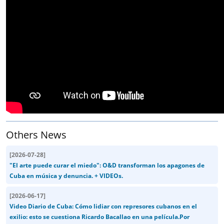
Others News
[
2026-07-28
]
"El arte puede curar el miedo": O&D transforman los apagones de
Cuba en música y denuncia. + VIDEOs.
[
2026-06-17
]
Video Diario de Cuba: Cómo lidiar con represores cubanos en el
exilio: esto se cuestiona Ricardo Bacallao en una película.Por