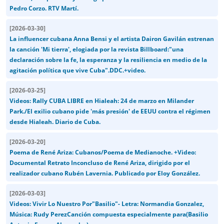
Pedro Corzo. RTV Martí.
[
2026-03-30
]
La influencer cubana Anna Bensi y el artista Dairon Gavilán estrenan
la canción 'Mi tierra', elogiada por la revista Billboard:"una
declaración sobre la fe, la esperanza y la resiliencia en medio de la
agitación política que vive Cuba".DDC.+video.
[
2026-03-25
]
Videos: Rally CUBA LIBRE en Hialeah: 24 de marzo en Milander
Park./El exilio cubano pide 'más presión' de EEUU contra el régimen
desde Hialeah. Diario de Cuba.
[
2026-03-20
]
Poema de René Ariza: Cubanos/Poema de Medianoche. +Video:
Documental Retrato Inconcluso de René Ariza, dirigido por el
realizador cubano Rubén Lavernia. Publicado por Eloy González.
[
2026-03-03
]
Videos: Vivir Lo Nuestro Por"Basilio"- Letra: Normandia Gonzalez,
Música: Rudy PerezCanción compuesta especialmente para(Basilio