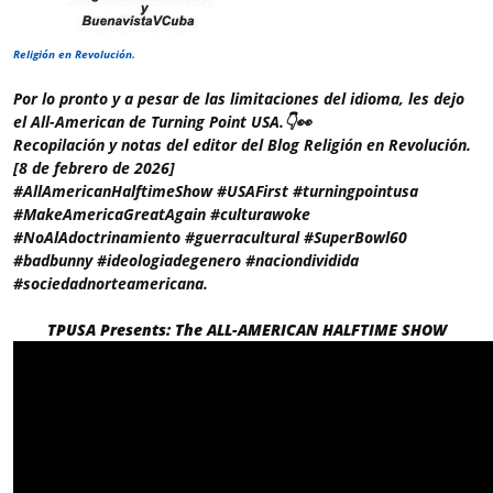
Religión en Revolución.
Por lo pronto y a pesar de las limitaciones del idioma, les dejo
el All-American de Turning Point USA.👇👀
Recopilación y notas del editor del Blog Religión en Revolución.
[8 de febrero de 2026]
#AllAmericanHalftimeShow #USAFirst #turningpointusa
#MakeAmericaGreatAgain #culturawoke
#NoAlAdoctrinamiento #guerracultural #SuperBowl60
#badbunny #ideologiadegenero #naciondividida
#sociedadnorteamericana.
TPUSA Presents: The ALL-AMERICAN HALFTIME SHOW