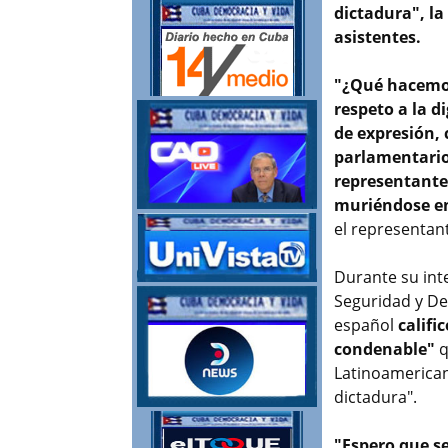
dictadura", la
asistentes.
"¿Qué hacemo
respeto a la 
de expresión,
parlamentario
representantes
muriéndose en 
el representan
Durante su int
Seguridad y De
español
califi
condenable"
q
Latinoamericana
dictadura".
"Espero que se