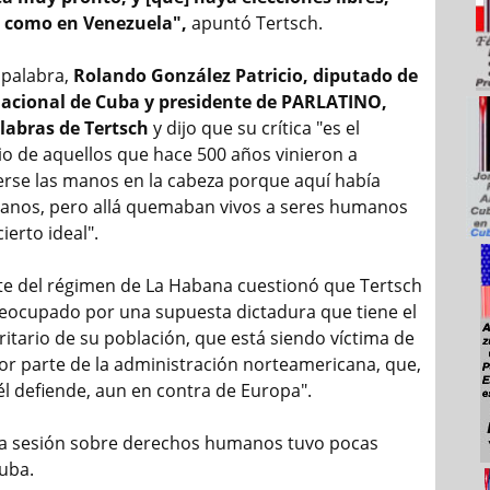
 como en Venezuela",
apuntó Tertsch.
 palabra,
Rolando González Patricio, diputado de
acional de Cuba y presidente de PARLATINO,
labras de Tertsch
y dijo que su crítica "es el
io de aquellos que hace 500 años vinieron a
rse las manos en la cabeza porque aquí había
manos, pero allá quemaban vivos a seres humanos
ierto ideal".
te del régimen de La Habana cuestionó que Tertsch
eocupado por una supuesta dictadura que tiene el
itario de su población, que está siendo víctima de
or parte de la administración norteamericana, que,
él defiende, aun en contra de Europa".
la sesión sobre derechos humanos tuvo pocas
Cuba.