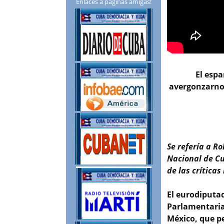
Enlaces a páginas amigas!
El esp
avergonzarnos
Se refería a R
Nacional de Cu
de las crítica
El eurodiputa
Parlamentaria
México, que p