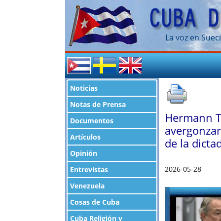
La voz en Sueci
Noticias
Notas de Prensa
Hermann Te
Documentos
avergonzar
Artículos
de la dict
Opinión
2026-05-28
Entrevistas
Venezuela
Cosas de Cuba
Cuba Religión y