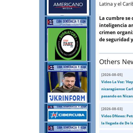
Latina y el Cari
La cumbre se c
inteligencia ar
crimen organiz
de seguridad 
Others Ne
[
2026-08-05
]
Video La Voz: 'Hay
nicaragüense Carl
pasando en Nicara
[
2026-08-03
]
Video DNews: Petro
la llegada de De la