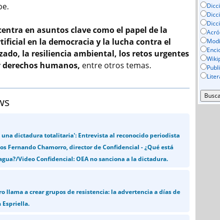
be.
Dicc
Dicc
Dicc
entra en asuntos clave como el papel de la
Acró
tificial en la democracia y la lucha contra el
Mod
Enci
ado, la resiliencia ambiental, los retos urgentes
Wiki
y derechos humanos,
entre otros temas.
Publ
Lite
ws
 una dictadura totalitaria': Entrevista al reconocido periodista
os Fernando Chamorro, director de Confidencial - ¿Qué está
gua?/Video Confidencial: OEA no sanciona a la dictadura.
 llama a crear grupos de resistencia: la advertencia a días de
 Espriella.