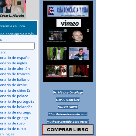
ferencia en línea
rio, enciclopedia y más
a:
 en:
ionario de español
ionario de inglés
ionario de alemán
ionario de francés
onario de italiano
ionario de árabe
ionario de chino (S)
Dr. Médico Oncólogo
ionario de polaco
Eloy A. González
ionario de portugués
ionario de holandés
NUEVO LIBRO:
ionario de noruego
“Una Patriaatesorada para
ionario de griego
muchosy perdida para otros”
ionario de ruso
ionario de turco
en inglés: