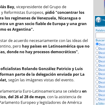
olás Bay,
vicepresidente del Grupo de
 y Reformistas Europeos,
pidió "concentrar los
ra los regímenes de Venezuela, Nicaragua o
Re
ntra un gran socio fiable de Europa y una gran
Dicciona
mo es Argentina".
Palabr
tar de acuerdo necesariamente con las ideas del
Buscar
Dicc
entino, pero
hay países en Latinoamérica que no
Dicc
as, donde no hay procesos democráticos"
,
Dicc
Dicc
Dicci
Dicc
oficialistas Rolando González Patricio y Luis
Dicc
 forman parte de la delegación enviada por La
Dicc
Dicc
lat,
según las imágenes vistas del evento.
Dicc
Dicc
rlamentaria Euro-Latinoamericana se celebra
en
Dicc
Dicc
co, del 26 al 28 de mayo
, con la asistencia de
Dicc
arlamento Europeo y legisladores de América
Sólo 