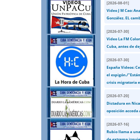
[
2026-08-01
]
Video J M Cao: Ana
González. EL cam
[
2026-07-30
]
Video La FM Colom
Cuba, antes de dej
[
2026-07-30
]
España Videos: Ce
el espigón./"Está
crisis migratoria 
[
2026-07-20
]
Dictadura en Nica
oposición acceda a
[
2026-07-16
]
Rubio llama a una
de extrema izquie