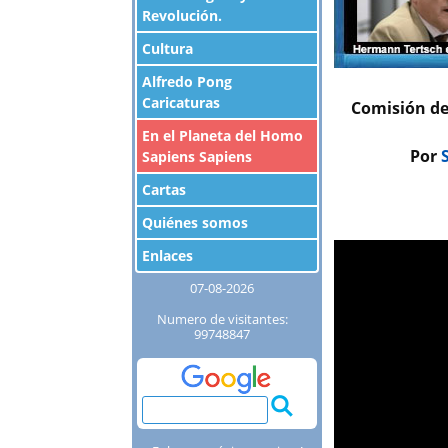
Revolución.
Cultura
Alfredo Pong
Caricaturas
Comisión de
En el Planeta del Homo
Por
S
Sapiens Sapiens
Cartas
Quiénes somos
Enlaces
07-08-2026
Numero de visitantes:
99748847