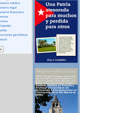
ionario médico
ionario legal
ionario financiero
nimos
ismos
clopedia
pedia
icaciones periódicas
ratura