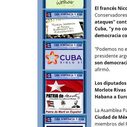
El francés Nic
Conservadores
ataques" cont
Cuba, "y no co
democracia co
"Podemos no es
presidente arg
son democraci
afirmó.
Los diputados 
Morlote Rivas
Habana a Euro
La Asamblea Pa
Ciudad de Méxi
miembros del P