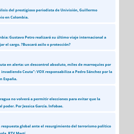
lisis del prestigioso periodista de Univisión, Guillermo
bio en Colombia.
bia: Gustavo Petro realizará su último viaje internacional a
ar el cargo. ?Buscará asilo o protección?
uta en alerta: un descontrol absoluto, miles de marroquíes por
n invadiendo Ceuta": VOX responsabiliza a Pedro Sánchez por la
en España.
ragua no volverá a permitir elecciones para evitar que la
l poder. Por Jessica García. Infobae.
 respuesta global ante el resurgimiento del terrorismo político
rda. RTV Martí.