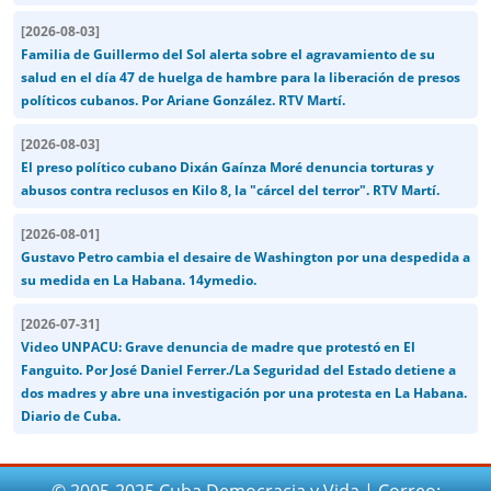
[
2026-08-03
]
Familia de Guillermo del Sol alerta sobre el agravamiento de su
salud en el día 47 de huelga de hambre para la liberación de presos
políticos cubanos. Por Ariane González. RTV Martí.
[
2026-08-03
]
El preso político cubano Dixán Gaínza Moré denuncia torturas y
abusos contra reclusos en Kilo 8, la "cárcel del terror". RTV Martí.
[
2026-08-01
]
Gustavo Petro cambia el desaire de Washington por una despedida a
su medida en La Habana. 14ymedio.
[
2026-07-31
]
Video UNPACU: Grave denuncia de madre que protestó en El
Fanguito. Por José Daniel Ferrer./La Seguridad del Estado detiene a
dos madres y abre una investigación por una protesta en La Habana.
Diario de Cuba.
© 2005-2025 Cuba Democracia y Vida | Correo: