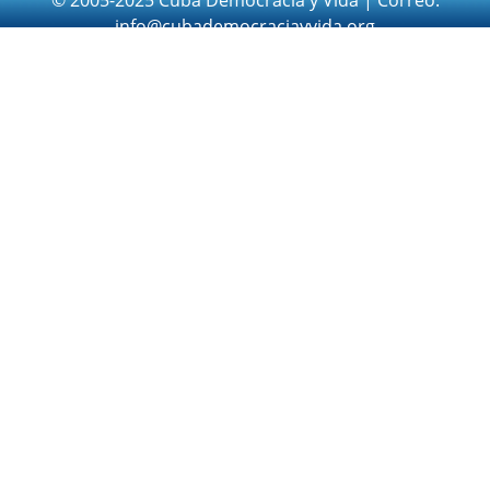
info@cubademocraciayvida.org