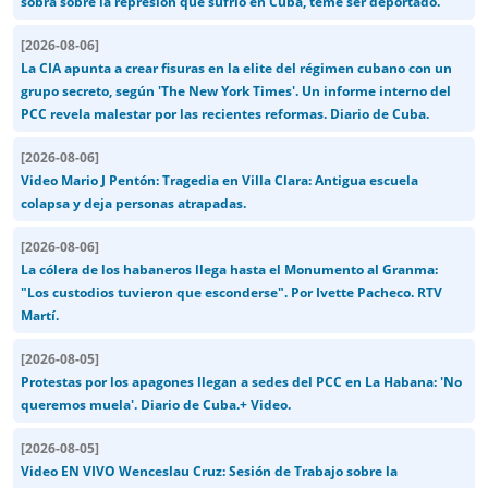
sobra sobre la represión que sufrió en Cuba, teme ser deportado.
[
2026-08-06
]
La CIA apunta a crear fisuras en la elite del régimen cubano con un
grupo secreto, según 'The New York Times'. Un informe interno del
PCC revela malestar por las recientes reformas. Diario de Cuba.
[
2026-08-06
]
Video Mario J Pentón: Tragedia en Villa Clara: Antigua escuela
colapsa y deja personas atrapadas.
[
2026-08-06
]
La cólera de los habaneros llega hasta el Monumento al Granma:
"Los custodios tuvieron que esconderse". Por Ivette Pacheco. RTV
Martí.
[
2026-08-05
]
Protestas por los apagones llegan a sedes del PCC en La Habana: 'No
queremos muela'. Diario de Cuba.+ Video.
[
2026-08-05
]
Video EN VIVO Wenceslau Cruz: Sesión de Trabajo sobre la