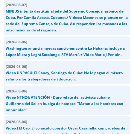
[
2026-08-07
]
MINJUS intenta destituir al jefe del Supremo Consejo masónico de
Cuba. Por Camila Acosta. Cubanet./ Videos: Masones se plantan en la
sede del Supremo Consejo de Cuba. Así responden los masones a las
intromisiones de el régimen.
[
2026-08-06
]
Washington anuncia nuevas sanciones contra La Habana; incluye a
López Miera y Legrá Sotolongo. RTV Martí. + Video Mario J Pentón.
[
2026-08-06
]
Video UNPACU: El Caney, Santiago de Cuba: No le pagan el mísero
salario a los trabajadores de Educación.
[
2026-08-06
]
Video NTN24: ATENCIÓN - Duro relato del activista cubano
Guillermo del Sol en huelga de hambre: "Matan a los hombres con
impunidad".
[
2026-08-06
]
Video J M Cao: El conocido opositor Oscar Casanella, con pruebas de