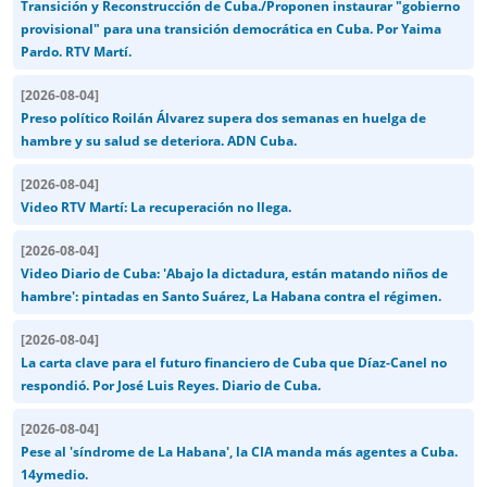
Transición y Reconstrucción de Cuba./Proponen instaurar "gobierno
provisional" para una transición democrática en Cuba. Por Yaima
Pardo. RTV Martí.
[
2026-08-04
]
Preso político Roilán Álvarez supera dos semanas en huelga de
hambre y su salud se deteriora. ADN Cuba.
[
2026-08-04
]
Video RTV Martí: La recuperación no llega.
[
2026-08-04
]
Video Diario de Cuba: 'Abajo la dictadura, están matando niños de
hambre': pintadas en Santo Suárez, La Habana contra el régimen.
[
2026-08-04
]
La carta clave para el futuro financiero de Cuba que Díaz-Canel no
respondió. Por José Luis Reyes. Diario de Cuba.
[
2026-08-04
]
Pese al 'síndrome de La Habana', la CIA manda más agentes a Cuba.
14ymedio.