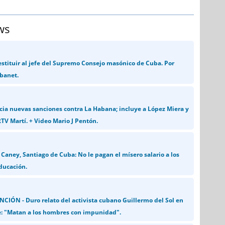
ws
stituir al jefe del Supremo Consejo masónico de Cuba. Por
banet.
a nuevas sanciones contra La Habana; incluye a López Miera y
TV Martí. + Video Mario J Pentón.
Caney, Santiago de Cuba: No le pagan el mísero salario a los
ducación.
CIÓN - Duro relato del activista cubano Guillermo del Sol en
: "Matan a los hombres con impunidad".