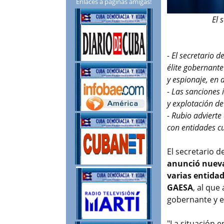
Enlaces a páginas amigas!
El 
- El secretario 
élite gobernant
y espionaje, en 
- Las sanciones 
y explotación de
- Rubio advierte
con entidades c
El secretario 
anunció nueva
varias entida
GAESA
, al que
gobernante y en
"La situación 