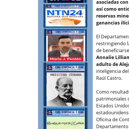
asociadas con 
así como entid
reservas mine
ganancias ilíc
El Departament
restringiendo l
de beneficiars
Annalie Lilli
adulto de Ale
inteligencia d
Raúl Castro.
Como resultado
patrimoniales 
Estados Unidos
estadounidense
Oficina de Cont
Departamento d