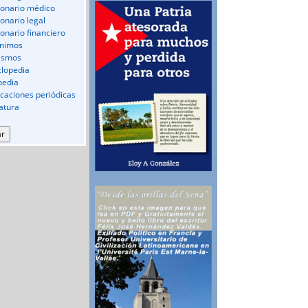
ionario médico
ionario legal
ionario financiero
nimos
ismos
clopedia
pedia
icaciones periódicas
ratura