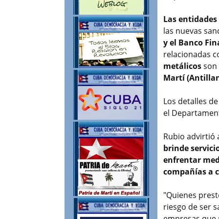
Las entidades
las nuevas san
y el Banco Fin
relacionadas c
metálicos
son
Martí (Antilla
Los detalles d
el Departamen
Rubio advirti
brinde servici
enfrentar medi
compañías a ce
"Quienes prest
riesgo de ser 
empresas que p