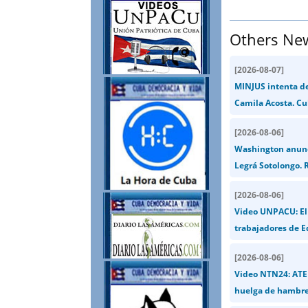
Others Ne
[
2026-08-07
]
MINJUS intenta de
Camila Acosta. Cu
[
2026-08-06
]
Washington anunci
Legrá Sotolongo. R
[
2026-08-06
]
Video UNPACU: El 
trabajadores de E
[
2026-08-06
]
Video NTN24: ATEN
huelga de hambre