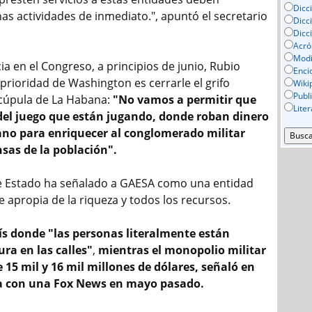
Dicc
as actividades de inmediato.", apuntó el secretario
Dicc
Dicc
Acró
Mod
a en el Congreso, a principios de junio, Rubio
Enci
 prioridad de Washington es cerrarle el grifo
Wiki
Publ
a cúpula de La Habana:
"No vamos a permitir que
Lite
 del juego que están jugando, donde roban dinero
ano para enriquecer al conglomerado militar
sas de la población".
de Estado ha señalado a GAESA como una entidad
 apropia de la riqueza y todos los recursos.
ís donde "las personas literalmente están
ra en las calles"
,
mientras el monopolio militar
15 mil y 16 mil millones de dólares, señaló en
a con una Fox News en mayo pasado.