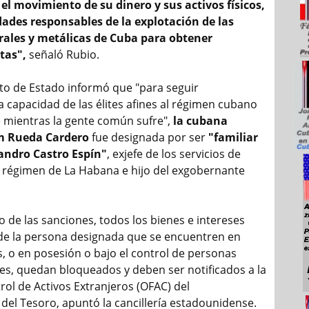
el movimiento de su dinero y sus activos físicos,
ades responsables de la explotación de las
rales y metálicas de Cuba para obtener
itas",
señaló Rubio.
o de Estado informó que "para seguir
a capacidad de las élites afines al régimen cubano
e mientras la gente común sufre",
la cubana
am Rueda Cardero
fue designada por ser
"familiar
jandro Castro Espín"
, exjefe de los servicios de
el régimen de La Habana e hijo del exgobernante
 de las sanciones, todos los bienes e intereses
de la persona designada que se encuentren en
, o en posesión o bajo el control de personas
s, quedan bloqueados y deben ser notificados a la
rol de Activos Extranjeros (OFAC) del
el Tesoro, apuntó la cancillería estadounidense.