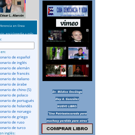
ferencia en línea
rio, enciclopedia y más
a:
 en:
ionario de español
ionario de inglés
ionario de alemán
ionario de francés
onario de italiano
ionario de árabe
ionario de chino (S)
Dr. Médico Oncólogo
ionario de polaco
Eloy A. González
ionario de portugués
ionario de holandés
NUEVO LIBRO:
ionario de noruego
“Una Patriaatesorada para
ionario de griego
muchosy perdida para otros”
ionario de ruso
ionario de turco
en inglés: