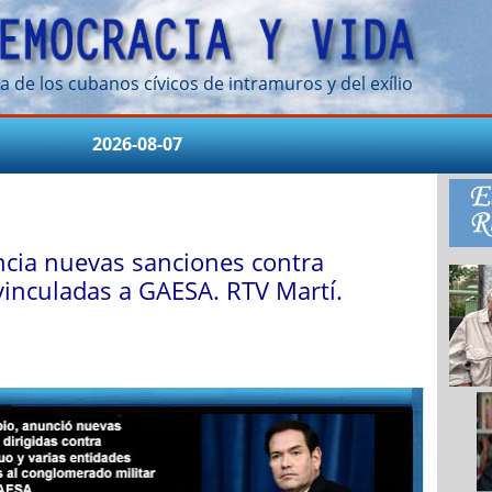
a de los cubanos cívicos de intramuros y del exílio
2026-08-07
cia nuevas sanciones contra
vinculadas a GAESA. RTV Martí.