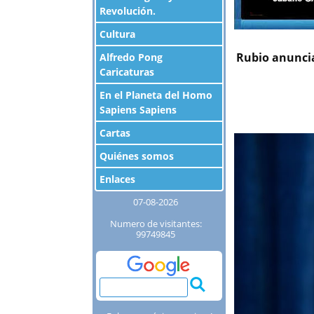
Revolución.
Cultura
Rubio anuncia
Alfredo Pong
Caricaturas
En el Planeta del Homo
Sapiens Sapiens
Cartas
Quiénes somos
Enlaces
07-08-2026
Numero de visitantes:
99749845