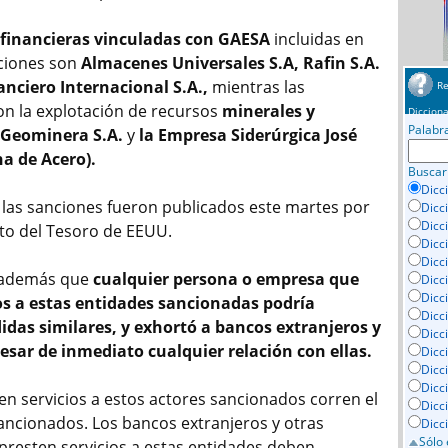
 financieras vinculadas con GAESA
incluidas en
ciones son
Almacenes Universales S.A, Rafin S.A.
anciero Internacional S.A.,
mientras las
Re
on la explotación de recursos
minerales y
Dicciona
Palabr
Geominera S.A.
y
la Empresa Siderúrgica José
na de Acero).
Buscar
Dicc
e las sanciones fueron publicados este martes por
Dicc
Dicc
to del Tesoro de EEUU.
Dicc
Dicci
ó además que
cualquier persona o empresa que
Dicc
Dicc
os a estas entidades sancionadas podría
Dicc
das similares, y exhortó a bancos extranjeros y
Dicc
sar de inmediato cualquier relación con ellas.
Dicc
Dicc
Dicc
en servicios a estos actores sancionados corren el
Dicc
sancionados. Los bancos extranjeros y otras
Dicc
Sólo 
resten servicios a estas entidades deben