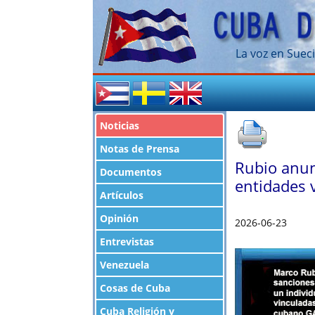
La voz en Sueci
Noticias
Notas de Prensa
Rubio anun
Documentos
entidades 
Artículos
Opinión
2026-06-23
Entrevistas
Venezuela
Cosas de Cuba
Cuba Religión y