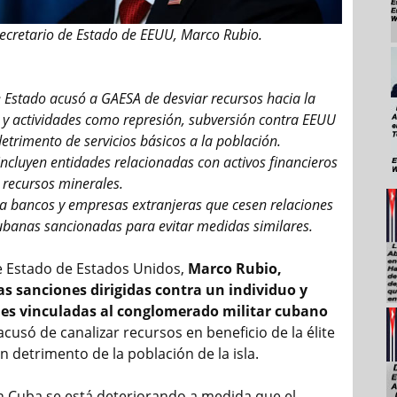
secretario de Estado de EEUU, Marco Rubio.
de Estado acusó a GAESA de desviar recursos hacia la
e y actividades como represión, subversión contra EEUU
detrimento de servicios básicos a la población.
incluyen entidades relacionadas con activos financieros
 recursos minerales.
 a bancos y empresas extranjeras que cesen relaciones
ubanas sancionadas para evitar medidas similares.
de Estado de Estados Unidos,
Marco Rubio,
s sanciones dirigidas contra un individuo y
des vinculadas al conglomerado militar cubano
 acusó de canalizar recursos en beneficio de la élite
 detrimento de la población de la isla.
en Cuba se está deteriorando a medida que el