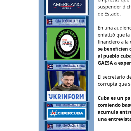
suspender dich
de Estado.
En una audienci
enfatizó que la
financiero a l
se beneficien
al pueblo cub
GAESA a expen
El secretario 
corrupta que se
Cuba es un pa
comiendo basu
acumula entre 
una entrevist