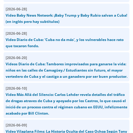
[
2026-06-28
]
Video Baby News Network: ¡Baby Trump y Baby Rubio salvan a Cuba!
(en inglés pero hay subtítulos)
[
2026-06-28
]
Video Diario de Cuba: 'Cuba no da más', y los vulnerables hace rato
que tocaron fondo.
[
2026-06-20
]
Videos Diario de Cuba: Tambores improvisados para ganarse la vida:
niños en las calles de Camagüey./ Estudiantes sin futuro, el mayor
vertedero de Cuba y el castigo a un ganadero por ser buen productor.
[
2026-06-10
]
Video Más Allá del Silencio: Carlos Lehder revela detalles del tráfico
de drogas atraves de Cuba y apoyado por los Castros, lo que causó el
inició de un proceso contra el régimen cubano en EEUU, infelizmente
acabado por Bill Clinton.
[
2026-06-09
]
Video Vilaplana Films: La Historia Oculta del Caso Ochoa Según Tony