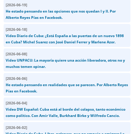
[
2026-06-19
]
He estado pensando en las opciones que nos quedan I y II. Por
Alberto Reyes Pías en Facebook.
[
2026-06-18
]
Video Diario de Cuba: ¿Está España a las puertas de un nuevo 1898
en Cuba? Michel Suarez con José Daniel Ferrer y Marlene Azor.
[
2026-06-08
]
Video UNPACU: La mayoría quiere una acción liberadora, otros no y
muchos temen opinar.
[
2026-06-06
]
He estado pensando en realidades que se parecen. Por Alberto Reyes
Pías en Facebook.
[
2026-06-04
]
Video DW Español: Cuba está al borde del colapso, tanto económico
como político. Con Amir Valle, Burkhard Birke y Wilfredo Cancio.
[
2026-06-02
]
Video Diario de Cuba. Libre, próspera, que no empuje a emigrar: La