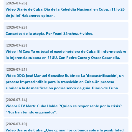
[
2026-07-26
]
Video Diario de Cuba: Día de la Rebeldía Nacional en Cuba, ¿11J o 26
de julio? Habaneros opinan.
[
2026-07-23
]
Cansados de la utopía. Por Yoani Sánchez. + video.
[
2026-07-23
]
Video J M Cao: Ya es total el exodo hotelera de Cuba; El informe sobre
la injerencia cubana en EEUU. Con Pedro Corzo y Oscar Casanella.
[
2026-07-21
]
Video DDC: José Manuel González Rubines: La 'descastrificación', un
proceso imprescindible para la transición en Cuba.Un proceso
similar a la desnazificación podría servir de guía. Diario de Cuba.
[
2026-07-14
]
Videos RTV Martí: Cuba Habla: ?Quien es responsable por la crisis?
"Nos han tenido engañados”.
[
2026-07-10
]
Video Diario de Cuba: ¿Qué opinan los cubanos sobre la posibilidad