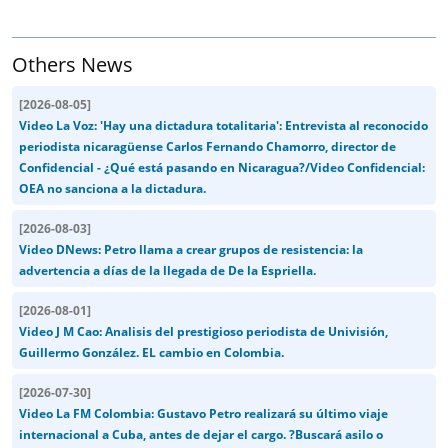
Others News
[
2026-08-05
]
Video La Voz: 'Hay una dictadura totalitaria': Entrevista al reconocido
periodista nicaragüense Carlos Fernando Chamorro, director de
Confidencial - ¿Qué está pasando en Nicaragua?/Video Confidencial:
OEA no sanciona a la dictadura.
[
2026-08-03
]
Video DNews: Petro llama a crear grupos de resistencia: la
advertencia a días de la llegada de De la Espriella.
[
2026-08-01
]
Video J M Cao: Analisis del prestigioso periodista de Univisión,
Guillermo González. EL cambio en Colombia.
[
2026-07-30
]
Video La FM Colombia: Gustavo Petro realizará su último viaje
internacional a Cuba, antes de dejar el cargo. ?Buscará asilo o