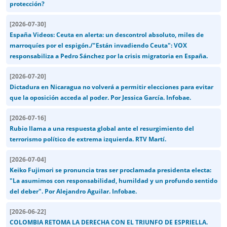
protección?
[
2026-07-30
]
España Videos: Ceuta en alerta: un descontrol absoluto, miles de
marroquíes por el espigón./"Están invadiendo Ceuta": VOX
responsabiliza a Pedro Sánchez por la crisis migratoria en España.
[
2026-07-20
]
Dictadura en Nicaragua no volverá a permitir elecciones para evitar
que la oposición acceda al poder. Por Jessica García. Infobae.
[
2026-07-16
]
Rubio llama a una respuesta global ante el resurgimiento del
terrorismo político de extrema izquierda. RTV Martí.
[
2026-07-04
]
Keiko Fujimori se pronuncia tras ser proclamada presidenta electa:
"La asumimos con responsabilidad, humildad y un profundo sentido
del deber". Por Alejandro Aguilar. Infobae.
[
2026-06-22
]
COLOMBIA RETOMA LA DERECHA CON EL TRIUNFO DE ESPRIELLA.