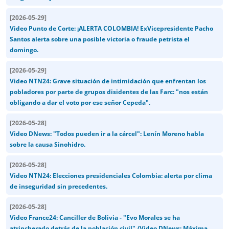
[
2026-05-29
]
Video Punto de Corte: ¡ALERTA COLOMBIA! ExVicepresidente Pacho
Santos alerta sobre una posible victoria o fraude petrista el
domingo.
[
2026-05-29
]
Video NTN24: Grave situación de intimidación que enfrentan los
pobladores por parte de grupos disidentes de las Farc: "nos están
obligando a dar el voto por ese señor Cepeda".
[
2026-05-28
]
Video DNews: "Todos pueden ir a la cárcel": Lenín Moreno habla
sobre la causa Sinohidro.
[
2026-05-28
]
Video NTN24: Elecciones presidenciales Colombia: alerta por clima
de inseguridad sin precedentes.
[
2026-05-28
]
Video France24: Canciller de Bolivia - "Evo Morales se ha
atrincherado detrás de la población civil"./Video DNews: Máxima