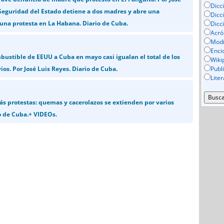
Dicc
 Seguridad del Estado detiene a dos madres y abre una
Dicc
 una protesta en La Habana. Diario de Cuba.
Dicc
Acró
Mod
Enci
bustible de EEUU a Cuba en mayo casi igualan el total de los
Wiki
os. Por José Luis Reyes. Diario de Cuba.
Publ
Lite
s protestas: quemas y cacerolazos se extienden por varios
o de Cuba.+ VIDEOs.