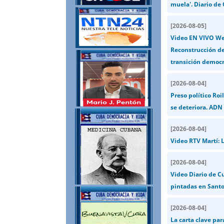
muela'. Diario de
[
2026-08-05
]
Video EN VIVO Wen
Reconstrucción de
transición democr
[
2026-08-04
]
Preso político Ro
se deteriora. ADN
[
2026-08-04
]
Video RTV Martí: L
[
2026-08-04
]
Video Diario de C
pintadas en Santo
[
2026-08-04
]
La carta clave par