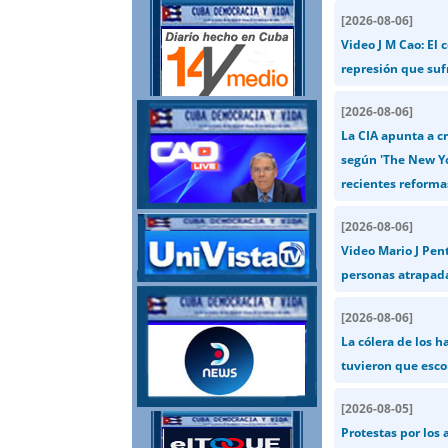
[
2026-08-06
]
Video J M Cao: El 
represión que suf
[
2026-08-06
]
La CIA apunta a cr
según 'The New Yo
recientes reforma
[
2026-08-06
]
Video Mario J Pent
personas atrapad
[
2026-08-06
]
La cólera de los 
tuvieron que esco
[
2026-08-05
]
Protestas por los