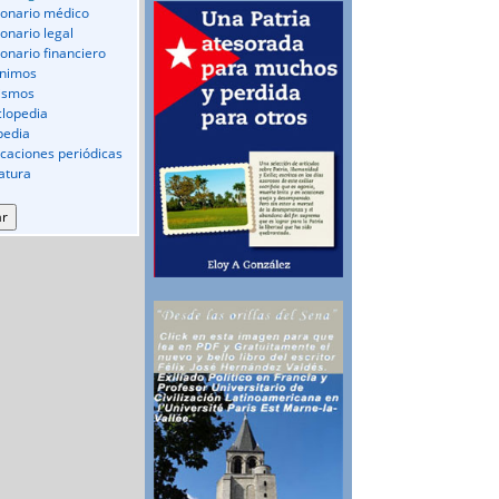
ionario médico
ionario legal
ionario financiero
nimos
ismos
clopedia
pedia
icaciones periódicas
ratura