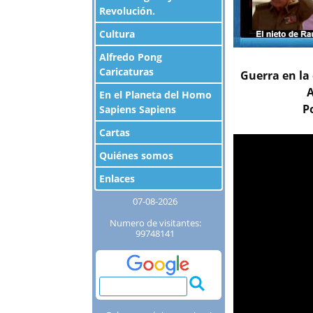
Revolución.
Cultura
Alfredo Pong
Caricaturas
Guerra en la 
A
En el Planeta del Homo
P
Sapiens Sapiens
Cartas
Quiénes somos
Enlaces
07-08-2026
Numero de visitantes:
99748141