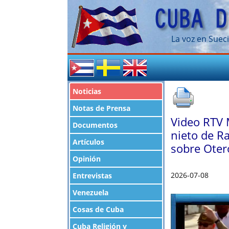
La voz en Sueci
Noticias
Notas de Prensa
Video RTV M
Documentos
nieto de Ra
Artículos
sobre Otero
Opinión
2026-07-08
Entrevistas
Venezuela
Cosas de Cuba
Cuba Religión y