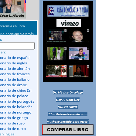
ferencia en línea
rio, enciclopedia y más
a:
 en:
ionario de español
ionario de inglés
ionario de alemán
ionario de francés
onario de italiano
ionario de árabe
ionario de chino (S)
Dr. Médico Oncólogo
ionario de polaco
Eloy A. González
ionario de portugués
ionario de holandés
NUEVO LIBRO:
ionario de noruego
“Una Patriaatesorada para
ionario de griego
muchosy perdida para otros”
ionario de ruso
ionario de turco
en inglés: