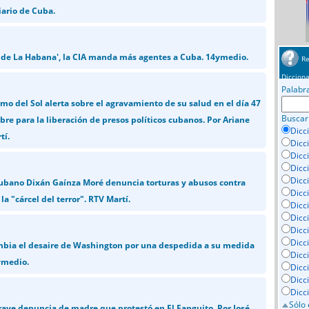
iario de Cuba.
 de La Habana', la CIA manda más agentes a Cuba. 14ymedio.
Re
Dicciona
Palabr
mo del Sol alerta sobre el agravamiento de su salud en el día 47
Buscar
re para la liberación de presos políticos cubanos. Por Ariane
Dicc
tí.
Dicc
Dicc
Dicc
Dicci
 cubano Dixán Gaínza Moré denuncia torturas y abusos contra
Dicc
 la "cárcel del terror". RTV Martí.
Dicc
Dicc
Dicc
Dicc
mbia el desaire de Washington por una despedida a su medida
Dicc
ymedio.
Dicc
Dicc
Dicc
Sólo 
ve denuncia de madre que protestó en El Fanguito. Por José