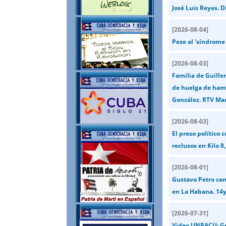
José Luis Reyes. D
[
2026-08-04
]
Pese al 'síndrome
[
2026-08-03
]
Familia de Guiller
de huelga de hamb
González. RTV Mar
[
2026-08-03
]
El preso político
reclusos en Kilo 8,
[
2026-08-01
]
Gustavo Petro ca
en La Habana. 14
[
2026-07-31
]
Video UNPACU: Gra