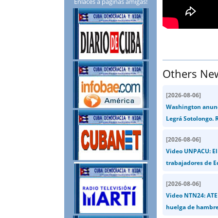
Enlaces a páginas amigas!
Others Ne
[
2026-08-06
]
Washington anunci
Legrá Sotolongo. R
[
2026-08-06
]
Video UNPACU: El 
trabajadores de E
[
2026-08-06
]
Video NTN24: ATEN
huelga de hambre