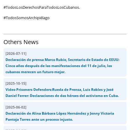
#TodosLosDerechosParaTodosLosCubanos.
#TodosSomosArchipiélago
Others News
[
2026-07-11
]
Declaración de prensa Marco Rubio, Secretario de Estado de EEUU:
Cinco años después de las manifestaciones del 11 de julio, los
cubanos merecen un futuro mejor.
[
2025-10-15
]
Video Prisoners Defenders:Rueda de Prensa, Luis Robles y José
Daniel Ferrer: Declaraciones de dos héroes del activismo en Cuba.
[
2025-06-02
]
Declaración de Alina Bárbara López Hernández y Jenny Victoria
Pantoja Torres ante un proceso injusto.