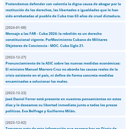
Pretendemos defender con valentía la digna causa de abogar por la
restitución de los derechos, las libertades e igualdades que le han
sido arrebatadas al pueblo de Cuba tras 63 años de cruel dictadura.
[
2024-01-08
]
Mensaje a las FAR - Cuba 2024: la rebelión es un derecho
constitucional vigente. PorMovimiento Cubano de Militares
Objetores de Conciencia - MOC. Cuba Siglo 21.
[
2023-12-27
]
Pronunciamiento de la ASIC sobre las nuevas medidas económicas:
El ministro Manuel Marrero Cruz no aborda las causas reales de la
crisis existente en el país, ni define de forma concreta medidas
encaminadas a solucionar los males.
[
2023-12-23
]
José Daniel Ferrer está presente en nuestros pensamientos en estos
días y le deseamos su libertad inmediata junto a todos los presos
políticos. Eva Belfrage y Guillermo Milán.
[
2023-12-02
]
Tomamos nota de esta información que aparece hoy en Diario de