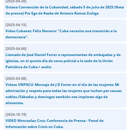
[
2025-04-20
]
Octava Convención de la Cubanidad, sábado 5 de julio de 2025 (Nota
de prensa) Por Ego de Kaska de Antonio Ramos Zuñiga
[
2025-04-15
]
Video Cubanet: Félix Navarro: "Cuba necesita una transición a la
democracia".
[
2025-04-06
]
Llamado de José Daniel Ferrer a representantes de embajadas y de
iglesias, en el quinto día de cerco policial a la sede de la Unión
Patriótica de Cuba.+ audio.
[
2025-03-08
]
Videos UNPACU: Mensaje de J D Ferrer en el día de las mujeres: Mi
admiración y respeto para todas las mujeres que luchan por causas
nobles./Sábados y domingos también nos imploran algo de
alimentos.
[
2024-10-19
]
VIDEO Wenceslau Cruz: Conferencia de Prensa - Panel de
Información sobre Crisis en Cuba.