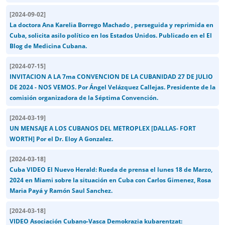
[
2024-09-02
]
La doctora Ana Karelia Borrego Machado , perseguida y reprimida en
Cuba, solicita asilo político en los Estados Unidos. Publicado en el El
Blog de Medicina Cubana.
[
2024-07-15
]
INVITACION A LA 7ma CONVENCION DE LA CUBANIDAD 27 DE JULIO
DE 2024 - NOS VEMOS. Por Ángel Velázquez Callejas. Presidente de la
comisión organizadora de la Séptima Convención.
[
2024-03-19
]
UN MENSAJE A LOS CUBANOS DEL METROPLEX [DALLAS- FORT
WORTH] Por el Dr. Eloy A Gonzalez.
[
2024-03-18
]
Cuba VIDEO El Nuevo Herald: Rueda de prensa el lunes 18 de Marzo,
2024 en Miami sobre la situación en Cuba con Carlos Gimenez, Rosa
Maria Payá y Ramón Saul Sanchez.
[
2024-03-18
]
VIDEO Asociación Cubano-Vasca Demokrazia kubarentzat: