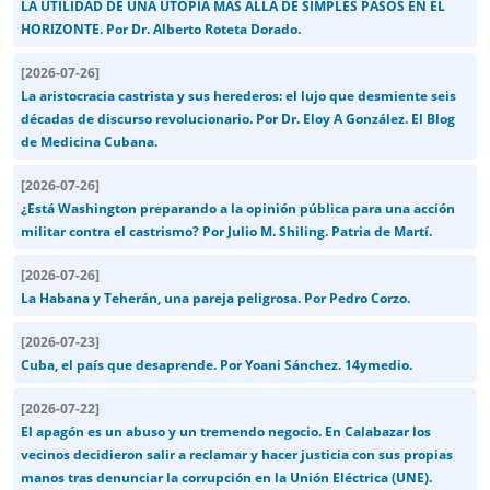
LA UTILIDAD DE UNA UTOPÍA MÁS ALLÁ DE SIMPLES PASOS EN EL
HORIZONTE. Por Dr. Alberto Roteta Dorado.
[
2026-07-26
]
La aristocracia castrista y sus herederos: el lujo que desmiente seis
décadas de discurso revolucionario. Por Dr. Eloy A González. El Blog
de Medicina Cubana.
[
2026-07-26
]
¿Está Washington preparando a la opinión pública para una acción
militar contra el castrismo? Por Julio M. Shiling. Patria de Martí.
[
2026-07-26
]
La Habana y Teherán, una pareja peligrosa. Por Pedro Corzo.
[
2026-07-23
]
Cuba, el país que desaprende. Por Yoani Sánchez. 14ymedio.
[
2026-07-22
]
El apagón es un abuso y un tremendo negocio. En Calabazar los
vecinos decidieron salir a reclamar y hacer justicia con sus propias
manos tras denunciar la corrupción en la Unión Eléctrica (UNE).