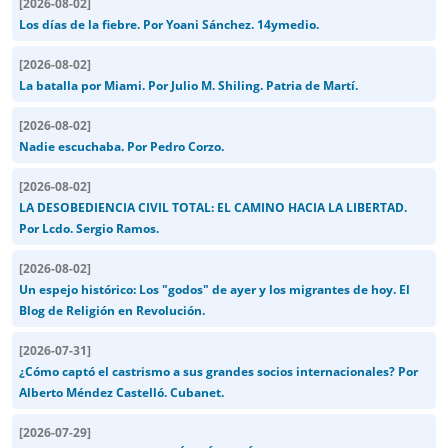
[
2026-08-02
]
Los días de la fiebre. Por Yoani Sánchez. 14ymedio.
[
2026-08-02
]
La batalla por Miami. Por Julio M. Shiling. Patria de Martí.
[
2026-08-02
]
Nadie escuchaba. Por Pedro Corzo.
[
2026-08-02
]
LA DESOBEDIENCIA CIVIL TOTAL: EL CAMINO HACIA LA LIBERTAD.
Por Lcdo. Sergio Ramos.
[
2026-08-02
]
Un espejo histórico: Los "godos" de ayer y los migrantes de hoy. El
Blog de Religión en Revolución.
[
2026-07-31
]
¿Cómo captó el castrismo a sus grandes socios internacionales? Por
Alberto Méndez Castelló. Cubanet.
[
2026-07-29
]