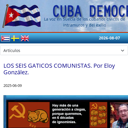
La voz en Suecia de los cubanos cívicos de
intramuros y del exílio
2026-08-07
LOS SEIS GATICOS COMUNISTAS. Por Eloy
González.
2025-06-09