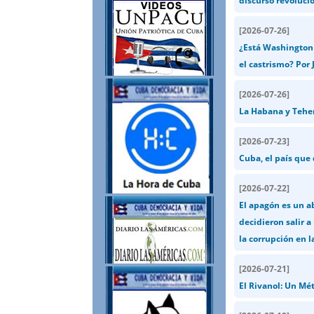
discurso revolucio
[
2026-07-26
]
¿Está Washington 
el castrismo? Por J
[
2026-07-26
]
La Habana y Teher
[
2026-07-23
]
Cuba, el país que
[
2026-07-22
]
El apagón es un a
decidieron salir a
la corrupción en l
[
2026-07-21
]
El Rivanol: Un Mé