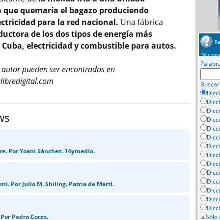
a que quemaría el bagazo produciendo
tricidad para la red nacional.
Una fábrica
uctora de los dos tipos de energía más
Re
n Cuba, electricidad y combustible para autos.
Dicciona
Palabr
e autor pueden ser encontrados en
libredigital.com
Buscar
Dicc
Dicc
Dicc
ws
Dicc
Dicci
Dicc
Dicc
bre. Por Yoani Sánchez. 14ymedio.
Dicc
Dicc
Dicc
Dicc
mi. Por Julio M. Shiling. Patria de Martí.
Dicc
Dicc
Dicc
Sólo 
Por Pedro Corzo.