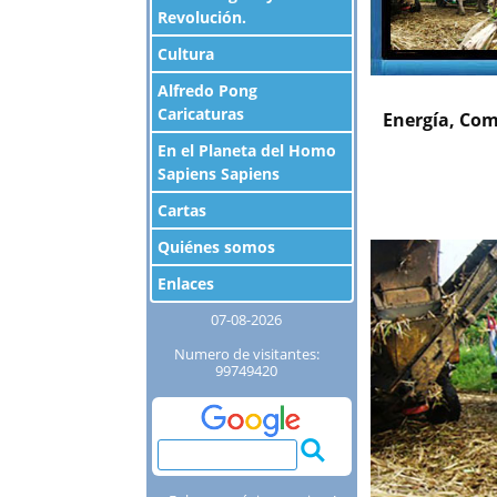
Revolución.
Cultura
Alfredo Pong
Caricaturas
Energía, Com
En el Planeta del Homo
Sapiens Sapiens
Cartas
Quiénes somos
Enlaces
07-08-2026
Numero de visitantes:
99749420