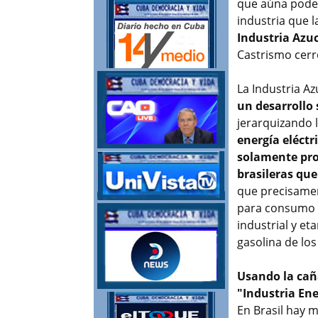
que aúna pode
industria que 
Industria Azu
Castrismo cerr
La Industria Az
un desarrollo
jerarquizando 
energía eléctr
solamente pro
brasileras qu
que precisament
para consumo d
industrial y et
gasolina de los
Usando la cañ
"Industria Ene
En Brasil hay m