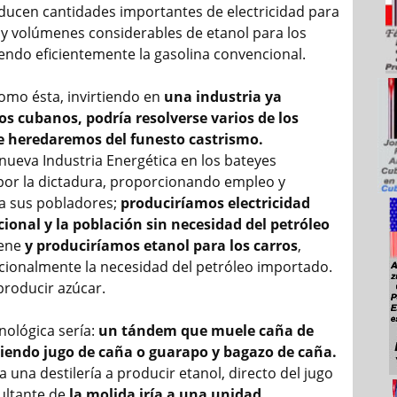
ucen cantidades importantes de electricidad para
l y volúmenes considerables de etanol para los
yendo eficientemente la gasolina convencional.
omo ésta, invirtiendo en
una industria ya
os cubanos, podría resolverse varios de los
 heredaremos del funesto castrismo.
 nueva Industria Energética en los bateyes
or la dictadura, proporcionando empleo y
a sus pobladores;
produciríamos electricidad
cional y la población sin necesidad del petróleo
ene
y produciríamos etanol para los carros
,
cionalmente la necesidad del petróleo importado.
producir azúcar.
nológica sería:
un tándem que muele caña de
iendo jugo de caña o guarapo y bagazo de caña.
 a una destilería a producir etanol, directo del jugo
sultante de
la molida iría a una unidad