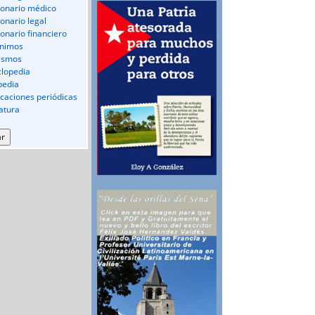
ionario médico
ionario legal
ionario financiero
nimos
ismos
clopedia
pedia
icaciones periódicas
ratura