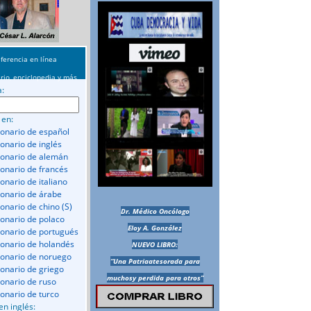
ferencia en línea
rio, enciclopedia y más
a:
 en:
ionario de español
ionario de inglés
ionario de alemán
ionario de francés
onario de italiano
ionario de árabe
ionario de chino (S)
Dr. Médico Oncólogo
ionario de polaco
Eloy A. González
ionario de portugués
ionario de holandés
NUEVO LIBRO:
ionario de noruego
“Una Patriaatesorada para
ionario de griego
muchosy perdida para otros”
ionario de ruso
ionario de turco
en inglés: