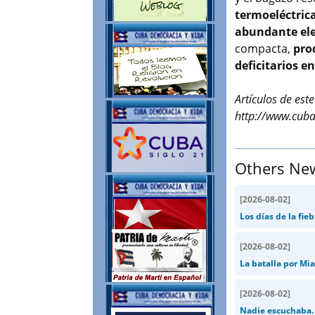
termoeléctric
abundante elec
compacta,
prod
deficitarios e
Artículos de est
http://www.cuba
Others Ne
[
2026-08-02
]
Los días de la fie
[
2026-08-02
]
La batalla por Mia
[
2026-08-02
]
Nadie escuchaba. 