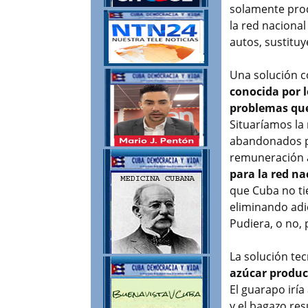
solamente prod
la red naciona
autos, sustitu
Una solución c
conocida por l
problemas que
Situaríamos la
abandonados p
remuneración 
para la red na
que Cuba no ti
eliminando adi
Pudiera, o no, 
La solución tec
azúcar produc
El guarapo iría
y el bagazo re