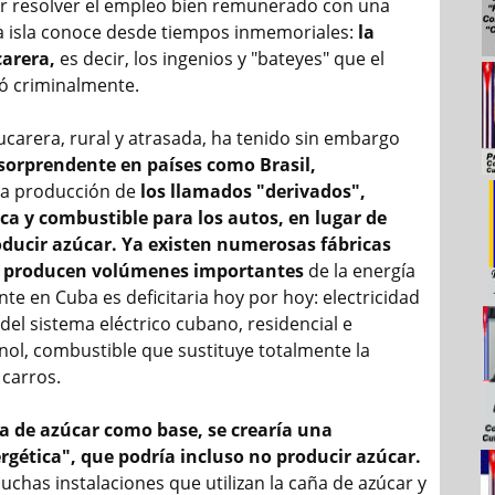
r resolver el empleo bien remunerado con una
la isla conoce desde tiempos inmemoriales:
la
carera,
es decir, los ingenios y "bateyes" que el
ó criminalmente.
ucarera, rural y atrasada, ha tenido sin embargo
 sorprendente en países como Brasil,
la producción de
los llamados "derivados",
ica y combustible para los autos, en lugar de
ducir azúcar. Ya existen numerosas fábricas
e producen volúmenes importantes
de la energía
e en Cuba es deficitaria hoy por hoy: electricidad
el sistema eléctrico cubano, residencial e
anol, combustible que sustituye totalmente la
 carros.
a de azúcar como base,
se crearía una
rgética", que podría incluso no producir azúcar.
uchas instalaciones que utilizan la caña de azúcar y