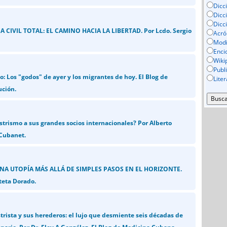
Dicc
Dicc
Dicc
 CIVIL TOTAL: EL CAMINO HACIA LA LIBERTAD. Por Lcdo. Sergio
Acró
Mod
Enci
Wiki
Publ
o: Los "godos" de ayer y los migrantes de hoy. El Blog de
Lite
ución.
strismo a sus grandes socios internacionales? Por Alberto
 Cubanet.
UNA UTOPÍA MÁS ALLÁ DE SIMPLES PASOS EN EL HORIZONTE.
teta Dorado.
strista y sus herederos: el lujo que desmiente seis décadas de