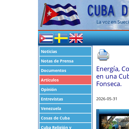
La voz en Sueci
Noticias
Notas de Prensa
Energía, C
Documentos
en una Cub
Artículos
Fonseca.
Opinión
2026-05-31
Entrevistas
Venezuela
Cosas de Cuba
Cuba Religión y