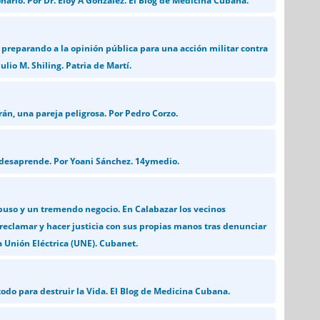
nario. Por Dr. Eloy A González. El Blog de Medicina Cubana.
preparando a la opinión pública para una acción militar contra
ulio M. Shiling. Patria de Martí.
án, una pareja peligrosa. Por Pedro Corzo.
 desaprende. Por Yoani Sánchez. 14ymedio.
buso y un tremendo negocio. En Calabazar los vecinos
 reclamar y hacer justicia con sus propias manos tras denunciar
a Unión Eléctrica (UNE). Cubanet.
todo para destruir la Vida. El Blog de Medicina Cubana.