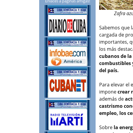
Enlaces a páginas amigas!
Zafra az
Sabemos que la
cargada de pro
importantes, qu
los más destac
cubanos de la 
combustibles 
del país.
Para elevar el
impone
crear 
además de
act
castrismo con
empleo, los ce
Sobre
la energ