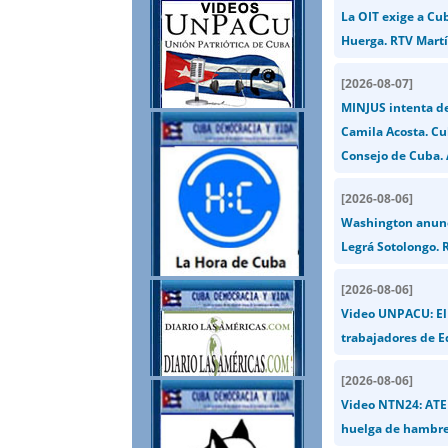
La OIT exige a Cu
Huerga. RTV Martí
[
2026-08-07
]
MINJUS intenta de
Camila Acosta. Cu
Consejo de Cuba. 
[
2026-08-06
]
Washington anunci
Legrá Sotolongo. R
[
2026-08-06
]
Video UNPACU: El 
trabajadores de E
[
2026-08-06
]
Video NTN24: ATEN
huelga de hambre