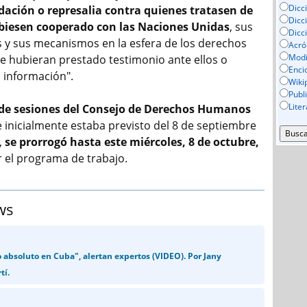
Dicc
dación o represalia contra quienes tratasen de
Dicc
biesen cooperado con las Naciones Unidas
, sus
Dicc
 y sus mecanismos en la esfera de los derechos
Acró
Mod
 hubieran prestado testimonio ante ellos o
Enci
 información".
Wiki
Publ
Lite
o de sesiones del Consejo de Derechos Humanos
e inicialmente estaba previsto del 8 de septiembre
,
se prorrogó hasta este miércoles, 8 de octubre,
 el programa de trabajo.
ws
o absoluto en Cuba", alertan expertos (VIDEO). Por Jany
tí.