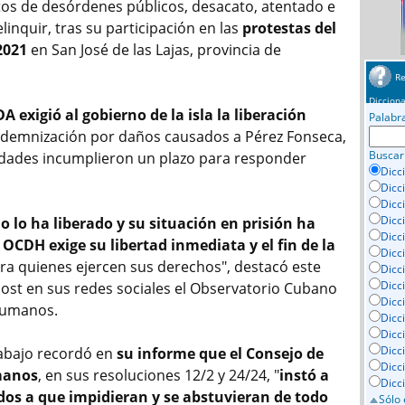
tos de desórdenes públicos, desacato, atentado e
elinquir, tras su participación en las
protestas del
2021
en San José de las Lajas, provincia de
Re
Dicciona
A exigió al gobierno de la isla la liberación
Palabr
ndemnización por daños causados a Pérez Fonseca,
Buscar
idades incumplieron un plazo para responder
Dicc
Dicc
Dicc
Dicc
o lo ha liberado y su situación en prisión ha
Dicci
l OCDH exige su libertad inmediata y el fin de la
Dicc
ra quienes ejercen sus derechos", destacó este
Dicc
Dicc
ost en sus redes sociales el Observatorio Cubano
Dicc
Humanos.
Dicc
Dicc
Dicc
abajo recordó en
su informe que el Consejo de
Dicc
manos
, en sus resoluciones 12/2 y 24/24, "
instó a
Dicc
dos a que impidieran y se abstuvieran de todo
Sólo 