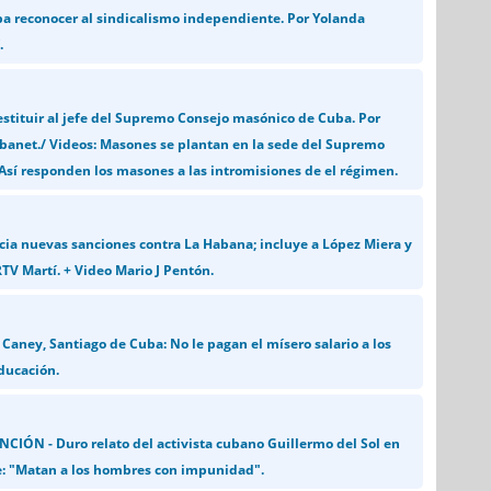
ba reconocer al sindicalismo independiente. Por Yolanda
.
stituir al jefe del Supremo Consejo masónico de Cuba. Por
banet./ Videos: Masones se plantan en la sede del Supremo
Así responden los masones a las intromisiones de el régimen.
a nuevas sanciones contra La Habana; incluye a López Miera y
TV Martí. + Video Mario J Pentón.
Caney, Santiago de Cuba: No le pagan el mísero salario a los
ducación.
CIÓN - Duro relato del activista cubano Guillermo del Sol en
: "Matan a los hombres con impunidad".