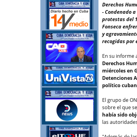
Derechos Hum
- Condenado a 
protestas del 1
Fonseca enfren
y agravamiento
recogidas por 
En su informe 
Derechos Huma
miércoles en G
Detenciones A
político cuba
El grupo de ON
sobre el que s
había sido obj
las autoridade
"Además de las