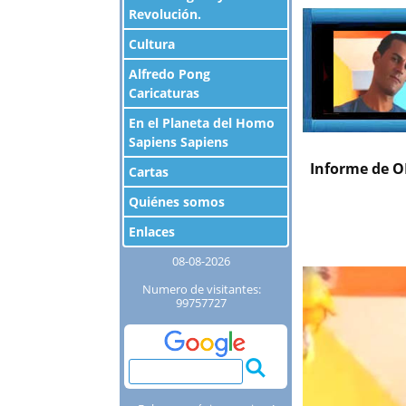
Revolución.
Cultura
Alfredo Pong
Caricaturas
En el Planeta del Homo
Sapiens Sapiens
Informe de ON
Cartas
Quiénes somos
Enlaces
08-08-2026
Numero de visitantes:
99757727