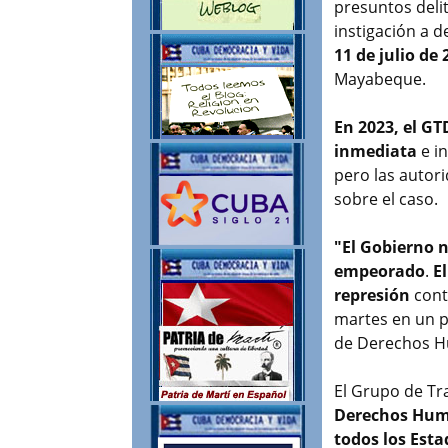
presuntos deli
instigación a d
11 de julio de 
Mayabeque.
En 2023, el GTD
inmediata
e i
pero las autor
sobre el caso.
"El Gobierno n
empeorado
.
E
represión
cont
martes en un p
de Derechos 
El Grupo de Tr
Derechos Hu
todos los Esta