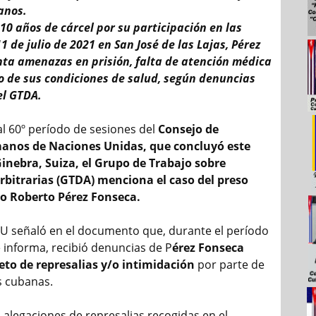
anos.
10 años de cárcel por su participación en las
1 de julio de 2021 en San José de las Lajas, Pérez
ta amenazas en prisión, falta de atención médica
 de sus condiciones de salud, según denuncias
el GTDA.
al 60º período de sesiones del
Consejo de
nos de Naciones Unidas, que concluyó este
inebra, Suiza, el Grupo de Trabajo sobre
rbitrarias (GTDA) menciona el caso del preso
no Roberto Pérez Fonseca.
U señaló en el documento que, durante el período
e informa, recibió denuncias de P
érez Fonseca
eto de represalias y/o intimidación
por parte de
s cubanas.
 alegaciones de represalias recogidas en el