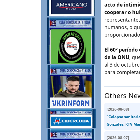
acto de intimi
cooperar o hu
representantes
humanos, o que
proporcionado
El 60º períod
de la ONU
, qu
al 3 de octubre
para completar
Others Ne
[
2026-08-08
]
"Colapso sanitari
González. RTV Mar
[
2026-08-07
]