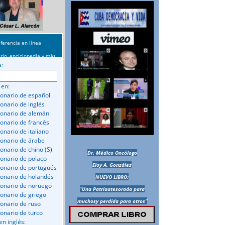
ferencia en línea
rio, enciclopedia y más
a:
 en:
ionario de español
ionario de inglés
ionario de alemán
ionario de francés
onario de italiano
ionario de árabe
ionario de chino (S)
Dr. Médico Oncólogo
ionario de polaco
Eloy A. González
ionario de portugués
ionario de holandés
NUEVO LIBRO:
ionario de noruego
“Una Patriaatesorada para
ionario de griego
muchosy perdida para otros”
ionario de ruso
ionario de turco
en inglés: