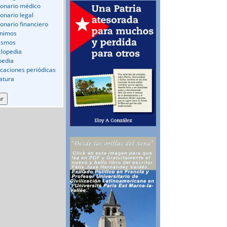
ionario médico
ionario legal
ionario financiero
nimos
ismos
clopedia
pedia
icaciones periódicas
ratura