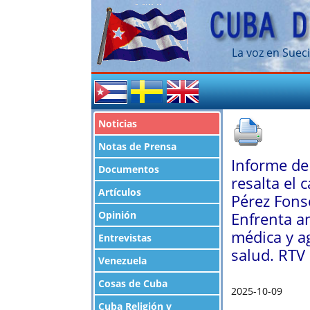
La voz en Sueci
Noticias
Notas de Prensa
Informe de
Documentos
resalta el 
Artículos
Pérez Fons
Opinión
Enfrenta a
médica y a
Entrevistas
salud. RTV 
Venezuela
Cosas de Cuba
2025-10-09
Cuba Religión y