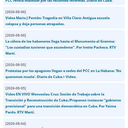
PCC revela malestar por las recientes reformas. Diario de Cuba.
[
2026-08-06
]
Video Mario J Pentón: Tragedia en Villa Clara: Antigua escuela
colapsa y deja personas atrapadas.
[
2026-08-06
]
La cólera de los habaneros llega hasta el Monumento al Granma:
"Los custodios tuvieron que esconderse". Por Ivette Pacheco. RTV
Martí.
[
2026-08-05
]
Protestas por los apagones llegan a sedes del PCC en La Habana: 'No
queremos muela'. Diario de Cuba.+ Video.
[
2026-08-05
]
Video EN VIVO Wenceslau Cruz: Sesión de Trabajo sobre la
Transición y Reconstrucción de Cuba./Proponen instaurar "gobierno
provisional" para una transición democrática en Cuba. Por Yaima
Pardo. RTV Martí.
[
2026-08-04
]