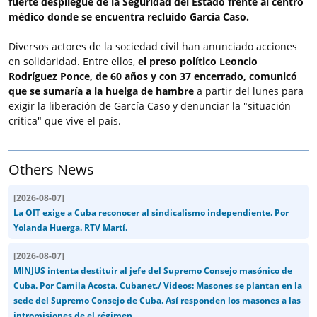
fuerte despliegue de la Seguridad del Estado frente al centro
médico donde se encuentra recluido García Caso.
Diversos actores de la sociedad civil han anunciado acciones
en solidaridad. Entre ellos,
el preso político Leoncio
Rodríguez Ponce, de 60 años y con 37 encerrado, comunicó
que se sumaría a la huelga de hambre
a partir del lunes para
exigir la liberación de García Caso y denunciar la "situación
crítica" que vive el país.
Others News
[
2026-08-07
]
La OIT exige a Cuba reconocer al sindicalismo independiente. Por
Yolanda Huerga. RTV Martí.
[
2026-08-07
]
MINJUS intenta destituir al jefe del Supremo Consejo masónico de
Cuba. Por Camila Acosta. Cubanet./ Videos: Masones se plantan en la
sede del Supremo Consejo de Cuba. Así responden los masones a las
intromisiones de el régimen.