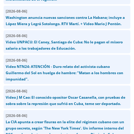
[
2026-08-06
]
Washington anuncia nuevas sanciones contra La Habana; incluye a
López Miera y Legrá Sotolongo. RTV Martí. + Video Mario J Pentón.
[
2026-08-06
]
Video UNPACU: El Caney, Santiago de Cuba: No le pagan el mísero
salario a los trabajadores de Educación.
[
2026-08-06
]
Video NTN24: ATENCIÓN - Duro relato del activista cubano
Guillermo del Sol en huelga de hambre: "Matan a los hombres con
impunidad".
[
2026-08-06
]
Video J M Cao: El conocido opositor Oscar Casanella, con pruebas de
sobra sobre la represión que sufrió en Cuba, teme ser deportado.
[
2026-08-06
]
La CIA apunta a crear fisuras en la elite del régimen cubano con un
grupo secreto, según 'The New York Times'. Un informe interno del