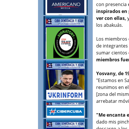
con presencia e
inspirados en 
ver con ellas,
y
los abakuás.
Los miembros d
de integrantes
sumar cientos 
miembros fuer
Yosvany, de 1
"Estamos en San
reunimos en el
[zona del mism
arrebatar móvi
"Me encanta el
dado mis pinch
descargo a los 