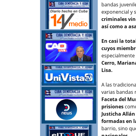
bandas juvenil
exponencial y 
criminales vin
así como a asa
En casi la tot
cuyos miembro
especialmente 
Cerro, Marian
Lisa.
A las tradicion
varias bandas 
Faceta del Mu
prisiones
com
Justicha Allán
formadas en la
barrio, sino q
nacionales.