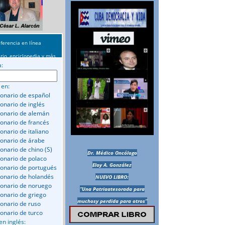
ferencia en línea
rio, enciclopedia y más
a:
 en:
ionario de español
ionario de inglés
ionario de alemán
ionario de francés
onario de italiano
ionario de árabe
ionario de chino (S)
Dr. Médico Oncólogo
ionario de polaco
Eloy A. González
ionario de portugués
ionario de holandés
NUEVO LIBRO:
ionario de noruego
“Una Patriaatesorada para
ionario de griego
muchosy perdida para otros”
ionario de ruso
ionario de turco
en inglés: