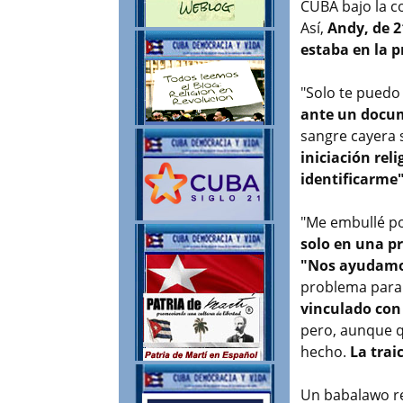
CUBA bajo la c
Así,
Andy, de 2
estaba en la p
"Solo te puedo
ante un docu
sangre cayera s
iniciación reli
identificarme"
"Me embullé por
solo en una pr
"Nos ayudam
problema para
vinculado con
pero, aunque q
hecho.
La trai
Un babalawo re