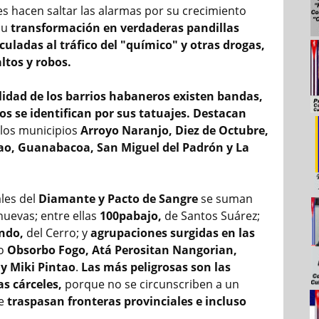
es hacen saltar las alarmas por su crecimiento
su
transformación en verdaderas pandillas
culadas al tráfico del "químico" y otras drogas,
ltos y robos.
alidad de los barrios habaneros existen bandas,
s se identifican por sus tatuajes. Destacan
los municipios
Arroyo Naranjo, Diez de Octubre,
ao, Guanabacoa, San Miguel del Padrón y La
ales del
Diamante y Pacto de Sangre
se suman
nuevas; entre ellas
100pabajo,
de Santos Suárez;
ndo,
del Cerro; y
agrupaciones surgidas en las
o
Obsorbo Fogo, Atá Perositan Nangorian,
 y Miki Pintao
.
Las más peligrosas son las
s cárceles,
porque no se circunscriben a un
ue
traspasan fronteras provinciales e incluso