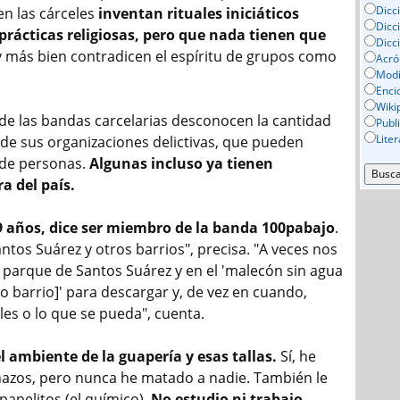
Dicc
n las cárceles
inventan rituales iniciáticos
Dicc
prácticas religiosas, pero que nada tienen que
Dicc
 más bien contradicen el espíritu de grupos como
Acró
Mod
Enci
Wiki
e las bandas carcelarias desconocen la cantidad
Publ
Lite
 de sus organizaciones delictivas, que pueden
de personas.
Algunas incluso ya tienen
a del país.
9 años, dice ser miembro de la banda 100pabajo
.
tos Suárez y otros barrios", precisa. "A veces nos
 parque de Santos Suárez y en el 'malecón sin agua
o barrio]' para descargar y, de vez en cuando,
les o lo que se pueda", cuenta.
 ambiente de la guapería y esas tallas.
Sí, he
azos, pero nunca he matado a nadie. También le
papelitos (el químico).
No estudio ni trabajo.