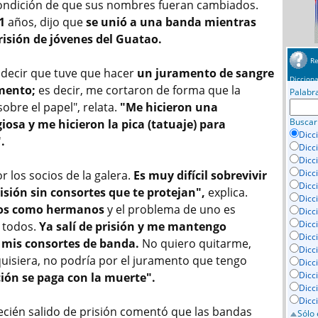
ondición de que sus nombres fueran cambiados.
1
años, dijo que
se unió a una banda mientras
risión de jóvenes del Guatao.
Re
 decir que tuve que hacer
un juramento de sangre
Dicciona
mento;
es decir, me cortaron de forma que la
Palabr
obre el papel", relata.
"Me hicieron una
Buscar
giosa y me hicieron la pica (tatuaje) para
Dicc
.
Dicc
Dicc
Dicc
 los socios de la galera.
Es muy difícil sobrevivir
Dicci
isión sin consortes que te protejan",
explica.
Dicc
os como hermanos
y el problema de uno es
Dicc
Dicc
 todos.
Ya salí de prisión y me mantengo
Dicc
 mis consortes de banda.
No quiero quitarme,
Dicc
uisiera, no podría por el juramento que tengo
Dicc
Dicc
ción se paga con la muerte".
Dicc
Dicc
cién salido de prisión comentó que las bandas
Sólo 