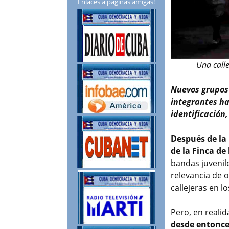
Enlaces a páginas amigas!
Una call
Nuevos grupos 
integrantes ha
identificación
Después de la 
de la Finca de
bandas juvenil
relevancia de 
callejeras en lo
Pero, en reali
desde entonc