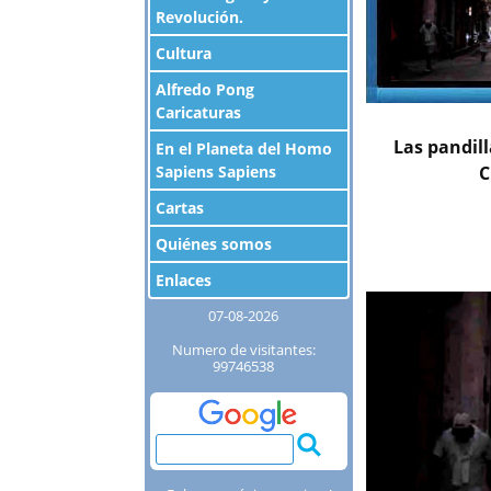
Revolución.
Cultura
Alfredo Pong
Caricaturas
Las pandil
En el Planeta del Homo
C
Sapiens Sapiens
Cartas
Quiénes somos
Enlaces
07-08-2026
Numero de visitantes:
99746538