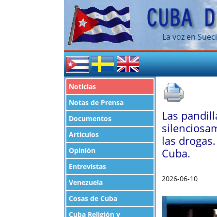
La voz en Sueci
Noticias
Notas de Prensa
Las pandil
Documentos
silenciosam
Artículos
las drogas.
Opinión
Cuba.
Entrevistas
2026-06-10
Venezuela
Cosas de Cuba
Cuba Religión y