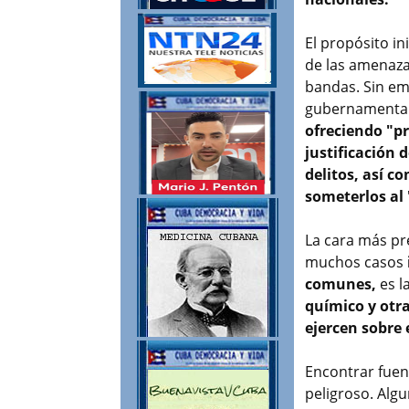
El propósito i
de las amenaza
bandas. Sin em
gubernamental
ofreciendo "pr
justificación 
delitos, así c
someterlos al
La cara más p
muchos casos
comunes,
es l
químico y otr
ejercen sobre 
Encontrar fuent
peligroso. Alg