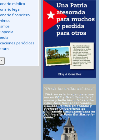
ionario médico
ionario legal
ionario financiero
nimos
ismos
clopedia
pedia
icaciones periódicas
ratura