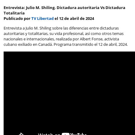
Entrevista: Julio M. Shiling. Dictadura autoritaria Vs Dictadura
Totalitaria
Publicado por
TV Libertad
el 12 de abril de 2024
Entrevista a Julio M. Shiling sobre las diferencias entre dictaduras
autoritarias y totalitarias, su vida profesional, así como otros temas
nacionales e internacionales, realizada por Albert Fonse, activista
cubano exiliado en Canadá. Programa transmitido el 12 de abril, 2024.