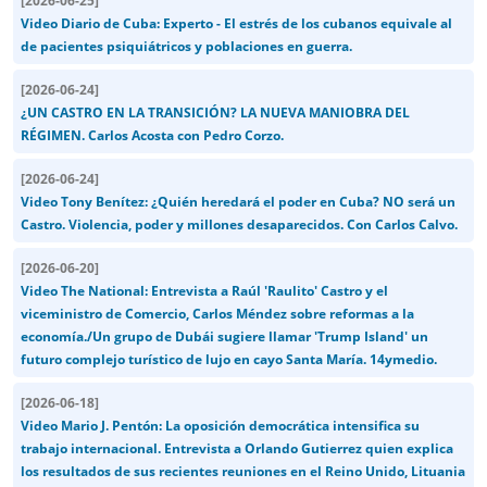
[
2026-06-25
]
Video Diario de Cuba: Experto - El estrés de los cubanos equivale al
de pacientes psiquiátricos y poblaciones en guerra.
[
2026-06-24
]
¿UN CASTRO EN LA TRANSICIÓN? LA NUEVA MANIOBRA DEL
RÉGIMEN. Carlos Acosta con Pedro Corzo.
[
2026-06-24
]
Video Tony Benítez: ¿Quién heredará el poder en Cuba? NO será un
Castro. Violencia, poder y millones desaparecidos. Con Carlos Calvo.
[
2026-06-20
]
Video The National: Entrevista a Raúl 'Raulito' Castro y el
viceministro de Comercio, Carlos Méndez sobre reformas a la
economía./Un grupo de Dubái sugiere llamar 'Trump Island' un
futuro complejo turístico de lujo en cayo Santa María. 14ymedio.
[
2026-06-18
]
Video Mario J. Pentón: La oposición democrática intensifica su
trabajo internacional. Entrevista a Orlando Gutierrez quien explica
los resultados de sus recientes reuniones en el Reino Unido, Lituania