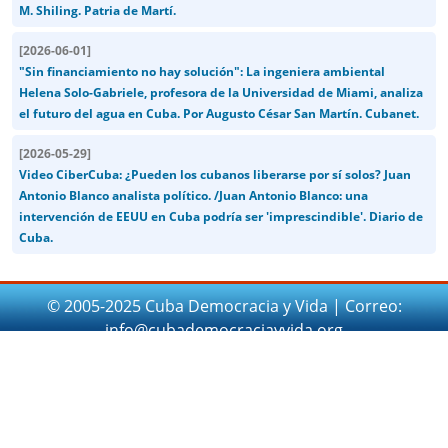
M. Shiling. Patria de Martí.
[
2026-06-01
]
"Sin financiamiento no hay solución": La ingeniera ambiental
Helena Solo-Gabriele, profesora de la Universidad de Miami, analiza
el futuro del agua en Cuba. Por Augusto César San Martín. Cubanet.
[
2026-05-29
]
Video CiberCuba: ¿Pueden los cubanos liberarse por sí solos? Juan
Antonio Blanco analista político. /Juan Antonio Blanco: una
intervención de EEUU en Cuba podría ser 'imprescindible'. Diario de
Cuba.
© 2005-2025 Cuba Democracia y Vida | Correo:
info@cubademocraciayvida.org