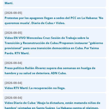
Martí.
[
2026-08-05
]
Protestas por los apagones llegan a sedes del PCC en La Habana: 'No
queremos muela'. Diario de Cuba.+ Video.
[
2026-08-05
]
Video EN VIVO Wenceslau Cruz: Sesión de Trabajo sobre la
Transición y Reconstrucción de Cuba./Proponen instaurar "gobierno
provisional" para una transición democrática en Cuba. Por Yaima
Pardo. RTV Martí.
[
2026-08-04
]
Preso político Roilán Álvarez supera dos semanas en huelga de
hambre y su salud se deteriora. ADN Cuba.
[
2026-08-04
]
Video RTV Martí: La recuperación no llega.
[
2026-08-04
]
Video Diario de Cuba: 'Abajo la dictadura, están matando niños de
hambre': pintadas en Santo Suárez, La Habana contra el régimen.