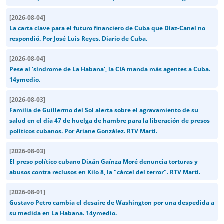
[
2026-08-04
]
La carta clave para el futuro financiero de Cuba que Díaz-Canel no
respondió. Por José Luis Reyes. Diario de Cuba.
[
2026-08-04
]
Pese al 'síndrome de La Habana', la CIA manda más agentes a Cuba.
14ymedio.
[
2026-08-03
]
Familia de Guillermo del Sol alerta sobre el agravamiento de su
salud en el día 47 de huelga de hambre para la liberación de presos
políticos cubanos. Por Ariane González. RTV Martí.
[
2026-08-03
]
El preso político cubano Dixán Gaínza Moré denuncia torturas y
abusos contra reclusos en Kilo 8, la "cárcel del terror". RTV Martí.
[
2026-08-01
]
Gustavo Petro cambia el desaire de Washington por una despedida a
su medida en La Habana. 14ymedio.