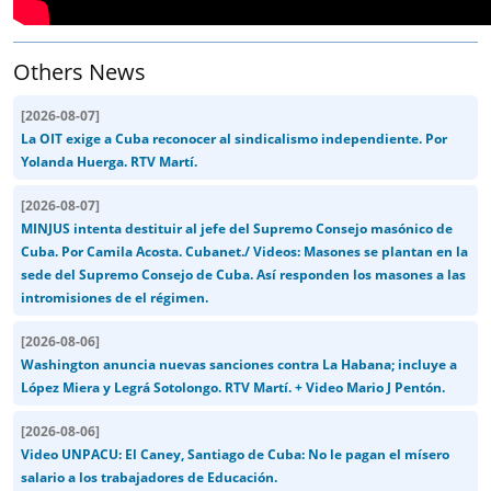
Others News
[
2026-08-07
]
La OIT exige a Cuba reconocer al sindicalismo independiente. Por
Yolanda Huerga. RTV Martí.
[
2026-08-07
]
MINJUS intenta destituir al jefe del Supremo Consejo masónico de
Cuba. Por Camila Acosta. Cubanet./ Videos: Masones se plantan en la
sede del Supremo Consejo de Cuba. Así responden los masones a las
intromisiones de el régimen.
[
2026-08-06
]
Washington anuncia nuevas sanciones contra La Habana; incluye a
López Miera y Legrá Sotolongo. RTV Martí. + Video Mario J Pentón.
[
2026-08-06
]
Video UNPACU: El Caney, Santiago de Cuba: No le pagan el mísero
salario a los trabajadores de Educación.