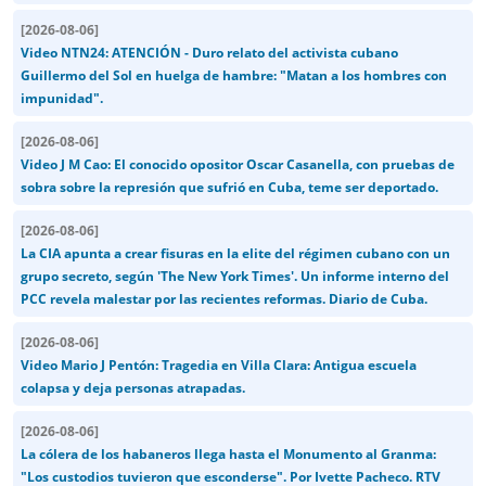
[
2026-08-06
]
Video NTN24: ATENCIÓN - Duro relato del activista cubano
Guillermo del Sol en huelga de hambre: "Matan a los hombres con
impunidad".
[
2026-08-06
]
Video J M Cao: El conocido opositor Oscar Casanella, con pruebas de
sobra sobre la represión que sufrió en Cuba, teme ser deportado.
[
2026-08-06
]
La CIA apunta a crear fisuras en la elite del régimen cubano con un
grupo secreto, según 'The New York Times'. Un informe interno del
PCC revela malestar por las recientes reformas. Diario de Cuba.
[
2026-08-06
]
Video Mario J Pentón: Tragedia en Villa Clara: Antigua escuela
colapsa y deja personas atrapadas.
[
2026-08-06
]
La cólera de los habaneros llega hasta el Monumento al Granma:
"Los custodios tuvieron que esconderse". Por Ivette Pacheco. RTV