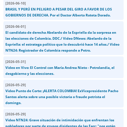
[
2026-06-10
]
BRASIL Y PERÚ EN PELIGRO A PESAR DEL GIRO A FAVOR DE LOS
GOBIERNOS DE DERECHA. Por el Doctor Alberto Roteta Dorado.
[
2026-06-01
]
El candidato de derecha Abelardo de la Espriella da la sorpresa en
las elecciones de Colombia. DDC./ Video DNews: Abelardo de la
Espriella: el estratega político que lo descubrió hace 14 años./ Video
NTN24: Registrador de Colombia responde a Petro.
[
2026-05-31
]
Video en Vivo: El Control con María Andrea Nieto - Petrolandia, el
desgobierno y las elecciones.
[
2026-05-29
]
Video Punto de Corte: ¡ALERTA COLOMBIA! ExVicepresidente Pacho
Santos alerta sobre una posible victoria o fraude petrista el
domingo.
[
2026-05-29
]
Video NTN24: Grave situación de intimidación que enfrentan los
pobladores por parte de grupos disidentes de las Farc: "nos están