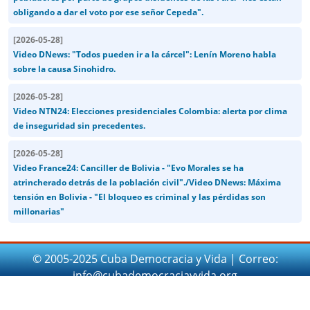
obligando a dar el voto por ese señor Cepeda".
[
2026-05-28
]
Video DNews: "Todos pueden ir a la cárcel": Lenín Moreno habla
sobre la causa Sinohidro.
[
2026-05-28
]
Video NTN24: Elecciones presidenciales Colombia: alerta por clima
de inseguridad sin precedentes.
[
2026-05-28
]
Video France24: Canciller de Bolivia - "Evo Morales se ha
atrincherado detrás de la población civil"./Video DNews: Máxima
tensión en Bolivia - "El bloqueo es criminal y las pérdidas son
millonarias"
© 2005-2025 Cuba Democracia y Vida | Correo:
info@cubademocraciayvida.org