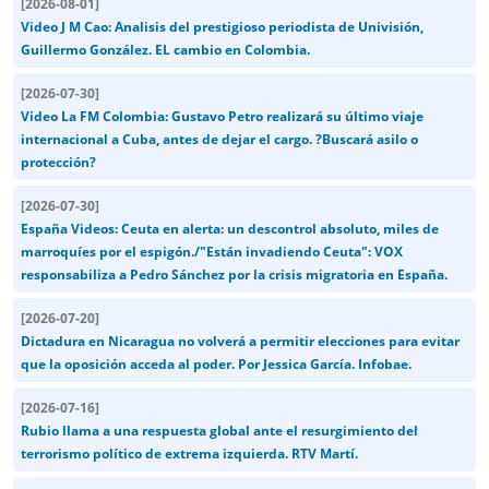
[
2026-08-01
]
Video J M Cao: Analisis del prestigioso periodista de Univisión,
Guillermo González. EL cambio en Colombia.
[
2026-07-30
]
Video La FM Colombia: Gustavo Petro realizará su último viaje
internacional a Cuba, antes de dejar el cargo. ?Buscará asilo o
protección?
[
2026-07-30
]
España Videos: Ceuta en alerta: un descontrol absoluto, miles de
marroquíes por el espigón./"Están invadiendo Ceuta": VOX
responsabiliza a Pedro Sánchez por la crisis migratoria en España.
[
2026-07-20
]
Dictadura en Nicaragua no volverá a permitir elecciones para evitar
que la oposición acceda al poder. Por Jessica García. Infobae.
[
2026-07-16
]
Rubio llama a una respuesta global ante el resurgimiento del
terrorismo político de extrema izquierda. RTV Martí.