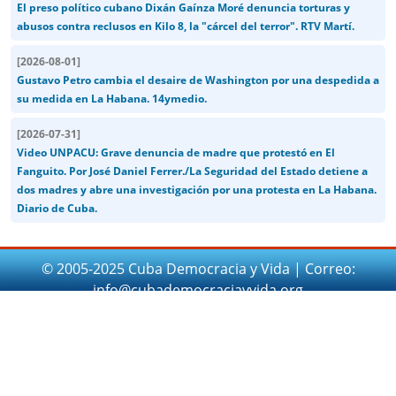
El preso político cubano Dixán Gaínza Moré denuncia torturas y
abusos contra reclusos en Kilo 8, la "cárcel del terror". RTV Martí.
[
2026-08-01
]
Gustavo Petro cambia el desaire de Washington por una despedida a
su medida en La Habana. 14ymedio.
[
2026-07-31
]
Video UNPACU: Grave denuncia de madre que protestó en El
Fanguito. Por José Daniel Ferrer./La Seguridad del Estado detiene a
dos madres y abre una investigación por una protesta en La Habana.
Diario de Cuba.
© 2005-2025 Cuba Democracia y Vida | Correo:
info@cubademocraciayvida.org