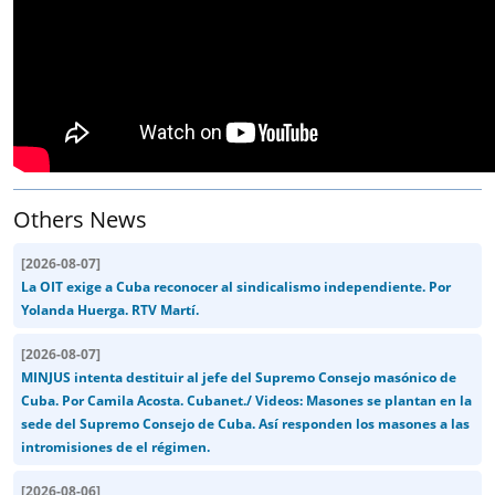
Others News
[
2026-08-07
]
La OIT exige a Cuba reconocer al sindicalismo independiente. Por
Yolanda Huerga. RTV Martí.
[
2026-08-07
]
MINJUS intenta destituir al jefe del Supremo Consejo masónico de
Cuba. Por Camila Acosta. Cubanet./ Videos: Masones se plantan en la
sede del Supremo Consejo de Cuba. Así responden los masones a las
intromisiones de el régimen.
[
2026-08-06
]