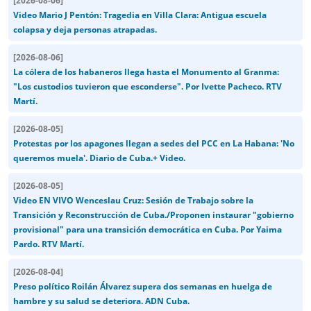
[
2026-08-06
]
Video Mario J Pentón: Tragedia en Villa Clara: Antigua escuela
colapsa y deja personas atrapadas.
[
2026-08-06
]
La cólera de los habaneros llega hasta el Monumento al Granma:
"Los custodios tuvieron que esconderse". Por Ivette Pacheco. RTV
Martí.
[
2026-08-05
]
Protestas por los apagones llegan a sedes del PCC en La Habana: 'No
queremos muela'. Diario de Cuba.+ Video.
[
2026-08-05
]
Video EN VIVO Wenceslau Cruz: Sesión de Trabajo sobre la
Transición y Reconstrucción de Cuba./Proponen instaurar "gobierno
provisional" para una transición democrática en Cuba. Por Yaima
Pardo. RTV Martí.
[
2026-08-04
]
Preso político Roilán Álvarez supera dos semanas en huelga de
hambre y su salud se deteriora. ADN Cuba.