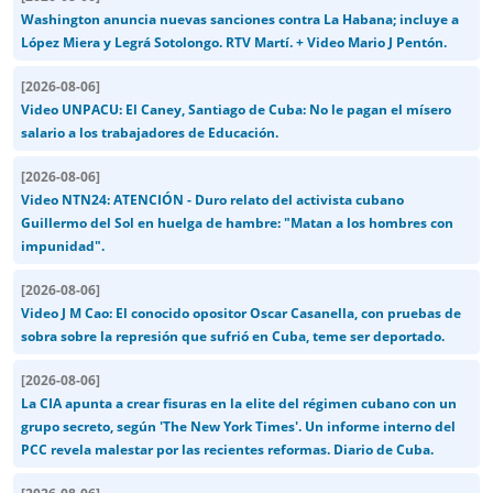
Washington anuncia nuevas sanciones contra La Habana; incluye a
López Miera y Legrá Sotolongo. RTV Martí. + Video Mario J Pentón.
[
2026-08-06
]
Video UNPACU: El Caney, Santiago de Cuba: No le pagan el mísero
salario a los trabajadores de Educación.
[
2026-08-06
]
Video NTN24: ATENCIÓN - Duro relato del activista cubano
Guillermo del Sol en huelga de hambre: "Matan a los hombres con
impunidad".
[
2026-08-06
]
Video J M Cao: El conocido opositor Oscar Casanella, con pruebas de
sobra sobre la represión que sufrió en Cuba, teme ser deportado.
[
2026-08-06
]
La CIA apunta a crear fisuras en la elite del régimen cubano con un
grupo secreto, según 'The New York Times'. Un informe interno del
PCC revela malestar por las recientes reformas. Diario de Cuba.