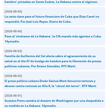
hambre': pintadas en Santo Suárez, La Habana contra el régimen.
[
2026-08-04
]
La carta clave para el futuro financiero de Cuba que Díaz-Canel no
respondió. Por José Luis Reyes. Diario de Cuba.
[
2026-08-04
]
Pese al 'síndrome de La Habana', la CIA manda más agentes a Cuba.
14ymedio.
[
2026-08-03
]
Familia de Guillermo del Sol alerta sobre el agravamiento de su
salud en el día 47 de huelga de hambre para la liberación de presos
políticos cubanos. Por Ariane González. RTV Martí.
[
2026-08-03
]
El preso político cubano Dixán Gaínza Moré denuncia torturas y
abusos contra reclusos en Kilo 8, la "cárcel del terror". RTV Martí.
[
2026-08-01
]
Gustavo Petro cambia el desaire de Washington por una despedida a
su medida en La Habana. 14ymedio.