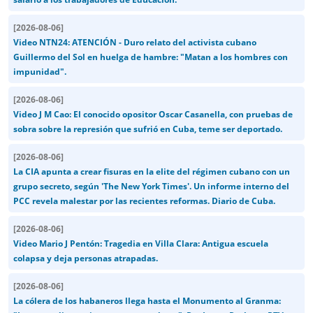
[
2026-08-06
]
Video NTN24: ATENCIÓN - Duro relato del activista cubano
Guillermo del Sol en huelga de hambre: "Matan a los hombres con
impunidad".
[
2026-08-06
]
Video J M Cao: El conocido opositor Oscar Casanella, con pruebas de
sobra sobre la represión que sufrió en Cuba, teme ser deportado.
[
2026-08-06
]
La CIA apunta a crear fisuras en la elite del régimen cubano con un
grupo secreto, según 'The New York Times'. Un informe interno del
PCC revela malestar por las recientes reformas. Diario de Cuba.
[
2026-08-06
]
Video Mario J Pentón: Tragedia en Villa Clara: Antigua escuela
colapsa y deja personas atrapadas.
[
2026-08-06
]
La cólera de los habaneros llega hasta el Monumento al Granma: