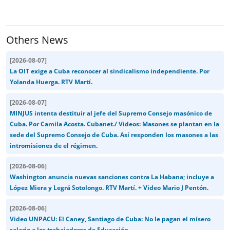
Others News
[
2026-08-07
]
La OIT exige a Cuba reconocer al sindicalismo independiente. Por
Yolanda Huerga. RTV Martí.
[
2026-08-07
]
MINJUS intenta destituir al jefe del Supremo Consejo masónico de
Cuba. Por Camila Acosta. Cubanet./ Videos: Masones se plantan en la
sede del Supremo Consejo de Cuba. Así responden los masones a las
intromisiones de el régimen.
[
2026-08-06
]
Washington anuncia nuevas sanciones contra La Habana; incluye a
López Miera y Legrá Sotolongo. RTV Martí. + Video Mario J Pentón.
[
2026-08-06
]
Video UNPACU: El Caney, Santiago de Cuba: No le pagan el mísero
salario a los trabajadores de Educación.