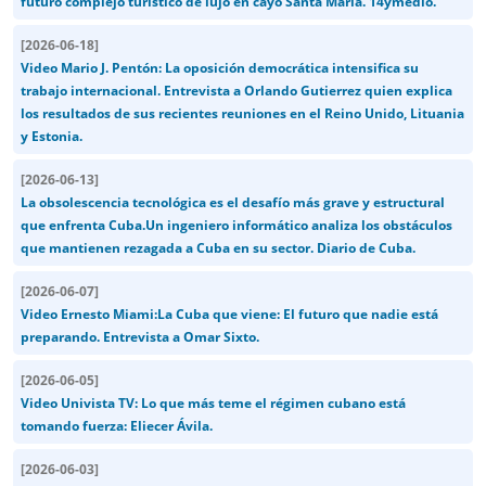
futuro complejo turístico de lujo en cayo Santa María. 14ymedio.
[
2026-06-18
]
Video Mario J. Pentón: La oposición democrática intensifica su
trabajo internacional. Entrevista a Orlando Gutierrez quien explica
los resultados de sus recientes reuniones en el Reino Unido, Lituania
y Estonia.
[
2026-06-13
]
La obsolescencia tecnológica es el desafío más grave y estructural
que enfrenta Cuba.Un ingeniero informático analiza los obstáculos
que mantienen rezagada a Cuba en su sector. Diario de Cuba.
[
2026-06-07
]
Video Ernesto Miami:La Cuba que viene: El futuro que nadie está
preparando. Entrevista a Omar Sixto.
[
2026-06-05
]
Video Univista TV: Lo que más teme el régimen cubano está
tomando fuerza: Eliecer Ávila.
[
2026-06-03
]