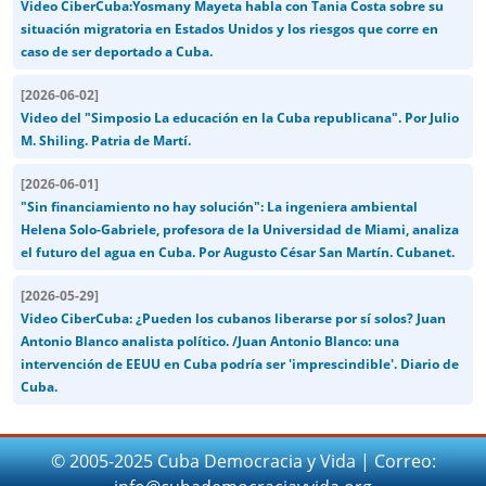
Video CiberCuba:Yosmany Mayeta habla con Tania Costa sobre su
situación migratoria en Estados Unidos y los riesgos que corre en
caso de ser deportado a Cuba.
[
2026-06-02
]
Video del "Simposio La educación en la Cuba republicana". Por Julio
M. Shiling. Patria de Martí.
[
2026-06-01
]
"Sin financiamiento no hay solución": La ingeniera ambiental
Helena Solo-Gabriele, profesora de la Universidad de Miami, analiza
el futuro del agua en Cuba. Por Augusto César San Martín. Cubanet.
[
2026-05-29
]
Video CiberCuba: ¿Pueden los cubanos liberarse por sí solos? Juan
Antonio Blanco analista político. /Juan Antonio Blanco: una
intervención de EEUU en Cuba podría ser 'imprescindible'. Diario de
Cuba.
© 2005-2025 Cuba Democracia y Vida | Correo: