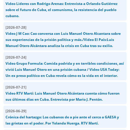
Video Lideres con Rodrigo Arenas: Entrevista a Orlando Gutiérrez
sobre el futuro de Cuba, el comunismo, la resistencia del pueblo
cubano.
[
2026-07-28
]
Video J M Cao: Cao conversa con Luis Manuel Otero Alcantara sobre
sus experiencias de la prisión política y más./Video El País:Luis
Manuel Otero Alcántara analiza la crisis en Cuba tras su exilio.
[
2026-07-24
]
Video Grupo Formula: Comida podrida y en terribles condiciones, así
vivió Luis Manuel Otero en una prisión cubana / Video USA Today:
Un ex preso político en Cuba revela cómo es la vida en el interior.
[
2026-07-21
]
Video RTV Martí: Luis Manuel Otero Alcántara cuenta cómo fueron
sus últimos días en Cuba. Entrevista por Mario J. Pentón.
[
2026-06-29
]
Crónica del hartazgo: Los cubanos de a pie ante el cerco a GAESA y
las grietas en el poder. Por Yolanda Huerga. RTV Martí.