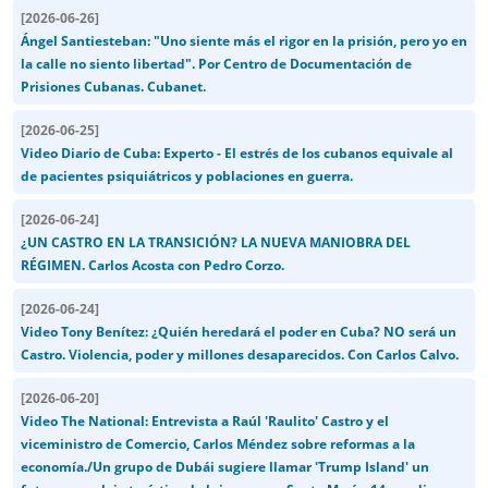
[
2026-06-26
]
Ángel Santiesteban: "Uno siente más el rigor en la prisión, pero yo en
la calle no siento libertad". Por Centro de Documentación de
Prisiones Cubanas. Cubanet.
[
2026-06-25
]
Video Diario de Cuba: Experto - El estrés de los cubanos equivale al
de pacientes psiquiátricos y poblaciones en guerra.
[
2026-06-24
]
¿UN CASTRO EN LA TRANSICIÓN? LA NUEVA MANIOBRA DEL
RÉGIMEN. Carlos Acosta con Pedro Corzo.
[
2026-06-24
]
Video Tony Benítez: ¿Quién heredará el poder en Cuba? NO será un
Castro. Violencia, poder y millones desaparecidos. Con Carlos Calvo.
[
2026-06-20
]
Video The National: Entrevista a Raúl 'Raulito' Castro y el
viceministro de Comercio, Carlos Méndez sobre reformas a la
economía./Un grupo de Dubái sugiere llamar 'Trump Island' un